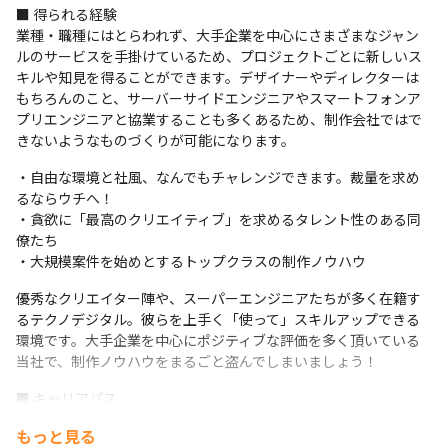
■ 得られる経験

業種・職種にはとらわれず、大手企業を中心にさまざまなジャン
ルのサービスを手掛けているため、プロジェクトごとに新しいス
キルや知見を得ることができます。デザイナーやディレクターは
もちろんのこと、サーバーサイドエンジニアやスマートフォンア
プリエンジニアと協業することも多くあるため、制作会社ではで
きないようなものづくりが可能になります。
・自由な環境と社風、なんでもチャレンジできます。裁量を求め
るならウチへ！

・貪欲に「最高のクリエイティブ」を求めるタレント性のある同
僚たち

・大規模案件を始めとするトップクラスの制作ノウハウ
優秀なクリエイター陣や、スーパーエンジニアたちが多く在籍す
るテクノデジタル。彼らを上手く「使って」スキルアップできる
環境です。大手企業を中心にポジティブな評価を多く頂いている
当社で、制作ノウハウをまるごと盗んでしまいましょう！
■ キャリアパス

「スペシャリスト」「リーダー」「マネジメント」など、キャリ
もっと見る
アパスのモデルコースはさまざま。それぞれに評価指標を設けて