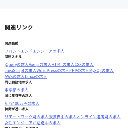
関連リンク
関連職種
フロントエンドエンジニア
の求人
関連スキル
jQuery
の求人
Vue.js
の求人
HTML
の求人
CSS
の求人
JavaScript
の求人
WordPress
の求人
PHP
の求人
MySQL
の求人
AWS
の求人
Linux
の求人
同じ勤務地の求人
東京都
の求人
同じ年収帯の求人
年収
400万円
の求人
特徴が近い求人
リモートワーク可
の求人
服装自由
の求人
オンライン選考可
の求人
女性エンジニアが活躍中
の求人