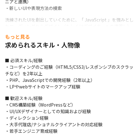
ニアと連携）

・新しいUIや表現方法の模索
洗練されたUIを創出していくために、「 JavaScript 」を強みとし
たコーディングからデザイン（もしくはデザイナーへの橋渡し）
まで幅広く携わっていただきます。

もっと見る
経験や意向に合わせて、若手デザイナーへの技術フォローやな
求められるスキル・人物像
ど、拡大に向けたチームビルディングをお任せすることもありま
す。
■ 必須スキル/経験

＜クリエイティブチームのポリシー＞

・コーディングのご経験（HTML5/CSS3/レスポンシブのスクラッ
『みずからが感動できるクリエイティブを提供する』

チなど）を2年以上

ユーザーの心にしっかりと刺さり、かつビジネスの成功へ導くク
・PHP、JavaScriptでの開発経験（2年以上）

リエイティブを提供するべく『Technology × Creative × 
・LPやwebサイトのマークアップ経験
Marketing』という3つの軸のノウハウを活かして日々ものづくり
に取り組んでいます。
■ 歓迎スキル/経験

・CMS構築経験（WordPressなど）

・UI/UXデザイナーとしての知識および経験

・ディレクション経験

・大手代理店/ナショナルクライアントの対応経験

・若手エンジニア育成経験