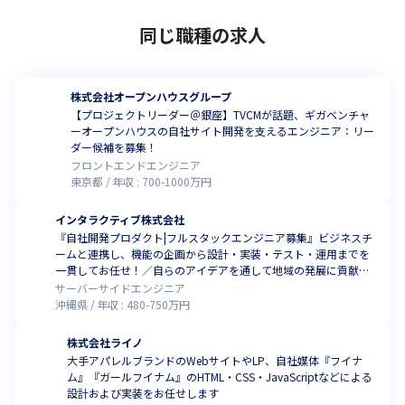
同じ職種の求人
株式会社オープンハウスグループ
【プロジェクトリーダー＠銀座】TVCMが話題、ギガベンチャ
ーオープンハウスの自社サイト開発を支えるエンジニア：リー
ダー候補を募集！
フロントエンドエンジニア
東京都
年収 :
700
-
1000
万円
インタラクティブ株式会社
『自社開発プロダクト|フルスタックエンジニア募集』ビジネスチ
ームと連携し、機能の企画から設計・実装・テスト・運用までを
一貫してお任せ！／自らのアイデアを通して地域の発展に貢献し
ませんか？(フルリモート可)
サーバーサイドエンジニア
沖縄県
年収 :
480
-
750
万円
株式会社ライノ
大手アパレルブランドのWebサイトやLP、自社媒体『フイナ
ム』『ガールフイナム』のHTML・CSS・JavaScriptなどによる
設計および実装をお任せします