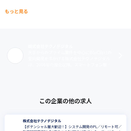
＜取引の背景＞

もっと見る
少人数での案件へのアサイン後、当社の技術力の高さを買われ、
100人月規模の大規模なプライム案件の受託が叶っています。特
に、高トラフィックなバックエンドシステムに強みがあり、EC
系・人材系のサービスを行う企業様との大規模な取引を行ってい
ます。
株式会社テクノデジタル
大手からのプライム案件を中心にBtoC向けの
受託開発を手がける株式会社テクノデジタル
は、2006年の設立以降、スマートフォン黎明
期よりアプリ開発やWebサイト構築を行って
きました。2015年にはUI/･･･
この企業の他の求人
株式会社テクノデジタル
【ポテンシャル層大歓迎！】システム開発のPL／リモート可／