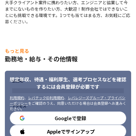
大手クライアント案件に携わりたい方、エンジニアと協業して今
までにないものを作りたい方、大歓迎！制作会社ではできないこ
とにも挑戦できる環境です。1つでも当てはまる方、お気軽にご応
募ください。
もっと見る
勤務地・給与・その他情報
想定年収、待遇・福利厚生、
選考プロセスなどを確認
勤務地
するには会員登録が必要です
利用規約
、
レバテックID利用規約
、
レバレジーズグループ・プライバシ
ーポリシー
をご確認のうえ、同意いただける場合は会員登録へお進みく
アクセス
ださい。
Googleで登録
Appleでサインアップ
勤務時間