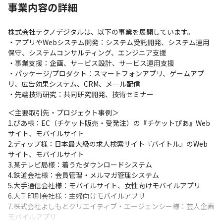
事業内容の詳細
おり、技術力を追求することも、チームマネジメントに挑戦する
ことも可能な環境です。強みを活かしつつ、キャリアを積んでいき
ましょう！
株式会社テクノデジタルは、以下の事業を展開しています。

・アプリやWebシステム開発：システム受託開発、システム運用
保守、システムコンサルティング、エンジニア支援

・事業支援：企画、サービス設計、サービス運用支援

・パッケージ/プロダクト：スマートフォンアプリ、ゲームアプ
リ、広告効果システム、CRM、メール配信

・先端技術研究：共同研究開発、技術セミナー
＜主要取引先・プロジェクト事例＞

1.ぴあ様：EC（チケット販売・受発注）の『チケットぴあ』Web
サイト、モバイルサイト

2.ディップ様：日本最大級の求人検索サイト『バイトル』のWeb
サイト、モバイルサイト

3.某テレビ局様：着うたダウンロードシステム

4.鉄道会社様：会員管理・メルマガ管理システム

5.大手通信会社様：モバイルサイト、女性向けモバイルアプリ

6.大手印刷会社様：主婦向けモバイルアプリ

7.株式会社よしもとクリエイティブ・エージェンシー様：芸人企画
モバイルアプリ