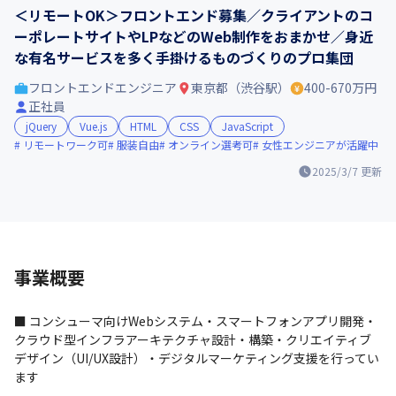
＜リモートOK＞フロントエンド募集／クライアントのコ
ーポレートサイトやLPなどのWeb制作をおまかせ／身近
な有名サービスを多く手掛けるものづくりのプロ集団
フロントエンドエンジニア
東京都（渋谷駅）
400-670万円
正社員
jQuery
Vue.js
HTML
CSS
JavaScript
リモートワーク可
服装自由
オンライン選考可
女性エンジニアが活躍中
2025/3/7
更新
事業概要
■ コンシューマ向けWebシステム・スマートフォンアプリ開発・
クラウド型インフラアーキテクチャ設計・構築・クリエイティブ
デザイン（UI/UX設計）・デジタルマーケティング支援を行ってい
ます