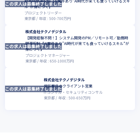
勤務時間選択制【AI案件あり”AI時代が来ても食っていけるスキ
この求人は募集終了しました
こ
ル”が身につく】
プロジェクトリーダー
東京都
年収 :
500
-
700
万円
株式会社テクノデジタル
【開発経験不問！】システム開発のPM／リモート可／勤務時
間選択制【AI案件あり”AI時代が来ても食っていけるスキル”が
この求人は募集終了しました
こ
身につく】
プロジェクトマネージャー
東京都
年収 :
650
-
1000
万円
株式会社テクノデジタル
受託案件のクライアント営業
この求人は募集終了しました
こ
ITコンサル・セキュリティコンサル
東京都
年収 :
500
-
650
万円