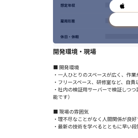
私達は、最高の成果を生み出すために妥協せ
想定年収
私達は、変化や失敗を恐れず新しい事を楽し
私達は、未知へのチャレンジから逃げ出さず
私達は、お客様の本当の目的を理解し、価
雇用形態
休日・休暇
開発環境・現場
■ 開発環境

・一人ひとりのスペースが広く、作業が
・フリースペース、研修室など、自責
・社内の検証用サーバーで検証しつつ
能です）

■ 現場の雰囲気

・理不尽なことがなく人間関係が良好
・最新の技術を学べるとともに早い段