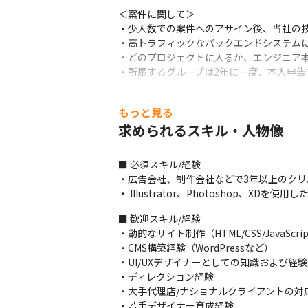
＜案件に関して＞

・少人数での案件へのアサイン後、当社の技
・高トラフィックなバックエンドシステムに
・どのプロジェクトに入るか、エンジニア本
・所属するグループは2年に一度、本人申
＜主要取引先/プロジェクト事例＞

もっと見る
・ぴあ様：EC（チケット販売/受発注）の『
・ディップ様：日本最大級の求人検索サイト
求められるスキル・人物像
・某テレビ局様：着うたダウンロードシステ
・鉄道会社様：会員管理メルマガ管理システ
■ 必須スキル/経験

・大手通信会社様：モバイルサイト、女性向
・広告会社、制作会社などで3年以上のクリ
・大手印刷会社様：主婦向けモバイルアプリ
・ Illustrator、Photoshop、XD
・株式会社よしもとクリエイティブ・エー
■ 歓迎スキル/経験

■ この仕事の面白み、魅力

・動的なサイト制作（HTML/CSS/JavaSc
・ユーザーには感動を、クライアントにはビ
・CMS構築経験（WordPressなど）

・代理店を通さず直接取引を基本とし、最上
・UI/UXデザイナーとしての知識および経験

・ディレクション経験

・大手代理店/ナショナルクライアントの対応
・若手デザイナー育成経験
