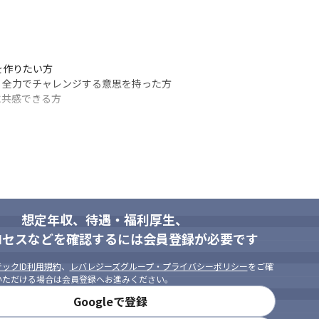
作りたい方

全力でチャレンジする意思を持った方

に共感できる方
と
であること
・サービスの成功」を提供できる存在を追求する

想定年収、待遇・福利厚生、
フェッショナルを育成し、我々の未来と最高の環境を作る
ロセスなどを確認するには会員登録が必要です
します。

ックID利用規約
、
レバレジーズグループ・プライバシーポリシー
をご確
織を目指します。

いただける場合は会員登録へお進みください。
ドに行動します。

Googleで登録
ます。
