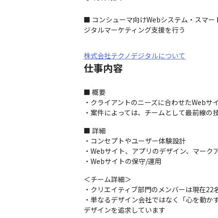
■ コンシューマ向けWebシステム・スマ
ジタルマーケティング支援を行う
株式会社テクノデジタルについて
仕事内容
■ 概要

・クライアントのニーズに合わせたWebサ
・案件によっては、チームとして最前線の技
■ 詳細

・コンセプトやユーザー体験設計

・Webサイト、アプリのデザイン、マークア
・Webサイトの保守/運用
＜チーム詳細＞

・クリエイティブ部門のメンバーは現在22名
・単なるデザイン会社ではなく「心を動か
デザインを追求しています