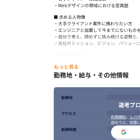
・Webデザインの領域における受賞歴
■ 求める人物像

・大手クライアント案件に携わりたい方

・エンジニアと協業して今までにないものを
・自分で考え、諦めずに挑み続ける姿勢と、
・当社のミッション、ビジョン、バリュー
＜ミッション＞

お客様のデジタルビジネスを成功に導くこ
もっと見る
人々に「便利」と「感動」を提供する企業
勤務地・給与・その他情報
＜ビジョン＞

スゴイものを作り、プロデュースし、「事業
未知の経験と成功体験を重ねながら、プロ
勤務地
選考プ
＜バリュー＞

アクセス
私達は、自分の強みを認識して、個性を発揮
利用規約
、
レバテ
私達は、チームワークを重視し、有機的な組
認のうえ、同意
私達は、「プロフェッショナル」をキーワー
勤務時間
私達は、自ら考え、自ら行動する風土を作り