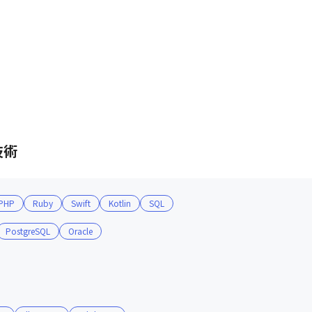
技術
PHP
Ruby
Swift
Kotlin
SQL
PostgreSQL
Oracle