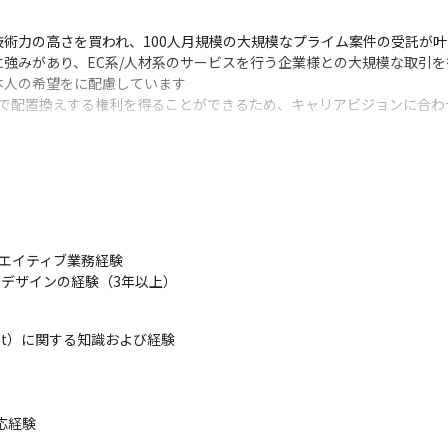
術力の高さを買われ、100人月規模の大規模なプライム案件の受託が叶
強みがあり、EC系/人材系のサービスを行う企業様との大規模な取引を
人の希望をに配慮しています

告で配置換えする権利を得ることができるため、キャリアビジョンに合わ
チケットぴあ』Webサイト、モバイルサイト

『バイトル』のWebサイト、モバイルサイト

ム

ム

けモバイルアプリ

エイティブ業務経験



を使用したデザインの経験（3年以上）
ジェンシー様：芸人企画モバイルアプリ
ript）に関する知識および経験

ジネスのゴールへ導くWebサイトを一緒に作り出すことができます

流の企画/設計から対応することが可能です
経験
