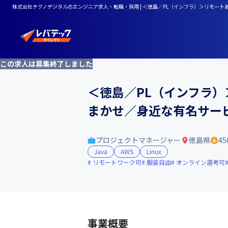
株式会社テクノデジタルのエンジニア求人・転職・採用 | ＜徳島／PL（インフラ）＞リモート
この求人は募集終了しました
＜徳島／PL（インフラ
まかせ／身近な有名サービ
プロジェクトマネージャー
徳島県
45
Java
AWS
Linux
リモートワーク可
服装自由
オンライン選考可
事業概要