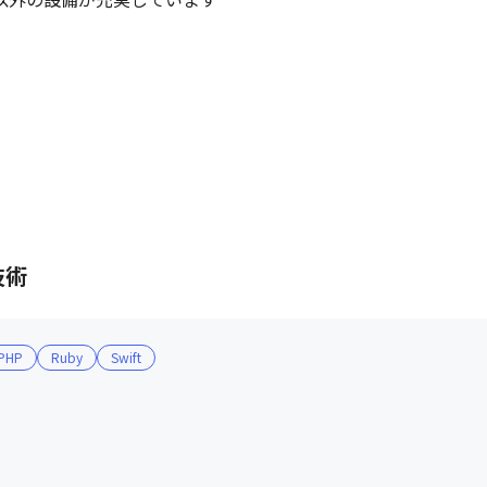
技術
PHP
Ruby
Swift