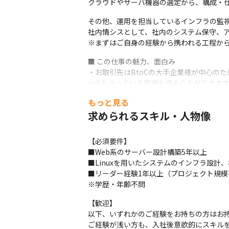
クラウドやサーバ機器の選定から、構成・
その他、運用を担当しているインフラの監視
社内情シスとして、社内のシステム保守、ア
※まずはご自身の経験から携われる工程か
■ この仕事の魅力、面白み

・お取引先はBtoCの大手企業様が中心の
ってもらっている実感を得ることができます
・今までの経験を存分に発揮しながら、開
もっと見る
求められるスキル・人物像
【必須要件】

■Web系のサーバー設計構築5年以上

■Linuxを用いたシステムのインフラ設計、
■リーダー経験1年以上（プロジェクト規模
※学歴・年齢不問
【歓迎】

以下、いずれかのご経験をお持ちの方はお持
ご経験が浅い方も、入社後意欲的にスキルを