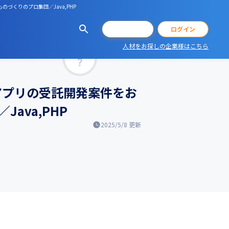
づくりのプロ集団／Java,PHP
会員登録
ログイン
人材をお探しの企業様はこちら
マッチ率
アプリの受託開発案件をお
ava,PHP
2025/5/8
更新