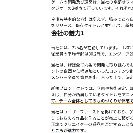
ゲームの開発及び運営は、当社の京都オフィス
タジオ」の2拠点で行っています。それぞ
今後も基本的な方針は変えず、強みである自
をリリース。既存タイトルと並行して、新
会社の魅力1
当社には、225名が在籍しています。（2020
従業員の平均年齢は30.2歳で、エンジニア
当社は、ほぼ全て内製で開発に取り組んでお
ントの企画や仕様追加といったコンテンツ制
メンバー全員で意見を出し合った上で、決
新規プロジェクトでは、企画や技術選定、
えば、自分が所属しているタイトルをアニ
て、チーム全体としてのものづくりが体感
当社はユーザーファーストを掲げており、
してもらえる作品を作ることが売上に繋が
正論でクリエイターの感覚を否定すること
ところが魅力
です。