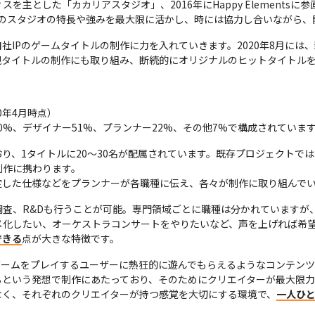
を主とした「カカリアスタジオ」、2016年にHappy Elements
れのスタジオの特長や強みを最大限に活かし、時には協力し合いながら、
社IPのゲームタイトルの制作に力を入れていきます。2020年8月には
規タイトルの制作にも取り組み、断続的にオリジナルのヒットタイトル
年4月時点）

20%、デザイナー51%、プランナー22%、その他7%で構成されていま
り、1タイトルに20～30名が配属されています。既存プロジェクトで
作に携わります。

定した仕様などをプランナーが各職種に伝え、各々が制作に取り組んで
調査、R&Dも行うことが可能。専門領域ごとに職種は分かれていますが
メ化したい、オーケストラコンサートをやりたいなど、声を上げれば希
できる
点が大きな特徴です。
ゲームをプレイするユーザーに熱狂的に遊んでもらえるようなコンテン
るという発想で制作にあたっており、そのためにクリエイターが最大限力
なく、それぞれのクリエイターが持つ感覚を大切にする環境で、
一人ひ