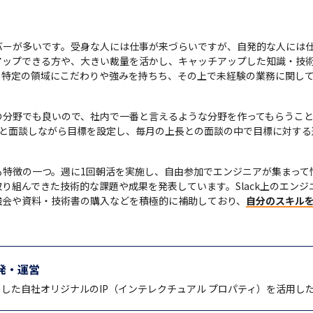
バーが多いです。受身な人には仕事が来づらいですが、自発的な人には
アップできる方や、大きい裁量を活かし、キャッチアップした知識・技
。特定の領域にこだわりや強みを持ちち、その上で未経験の業務に関し
の分野でも良いので、社内で一番と言えるような分野を作ってもらうこと
司と面談しながら目標を設定し、毎月の上長との面談の中で目標に対する
特徴の一つ。週に1回朝活を実施し、自由参加でエンジニアが集まって
り組んできた技術的な課題や成果を発表しています。Slack上のエン
強会や資料・技術書の購入などを積極的に補助しており、
自分のスキル
発・運営
reなどを対象とした自社オリジナルのIP（インテレクチュアル プロパティ）を