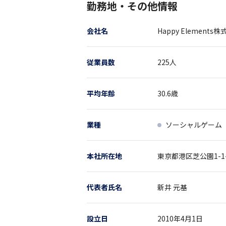
勤務地・その他情報
会社名
Happy Elements
従業員数
225
人
平均年齢
30.6
歳
業種
ソーシャルゲーム
本社所在地
東京都
港区芝公園1-1
代表者氏名
新井 元基
設立日
2010年4月1日