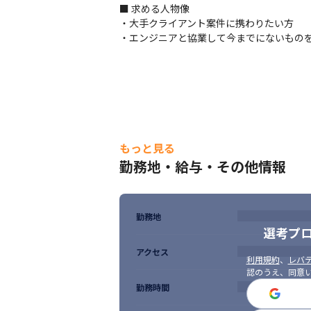
■ 求める人物像

・大手クライアント案件に携わりたい方

・エンジニアと協業して今までにないもの
もっと見る
勤務地・給与・その他情報
勤務地
選考プ
アクセス
利用規約
、
レバテ
認のうえ、同意
勤務時間