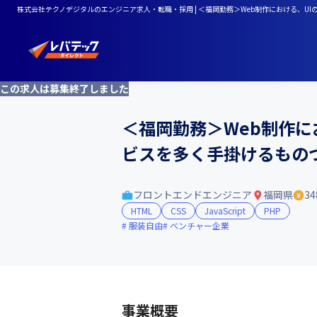
株式会社テクノデジタルのエンジニア求人・転職・採用 | ＜福岡勤務＞Web制作における、
この求人は募集終了しました
＜福岡勤務＞Web制作
ビスを多く手掛けるもの
フロントエンドエンジニア
福岡県
3
HTML
CSS
JavaScript
PHP
服装自由
ベンチャー企業
事業概要