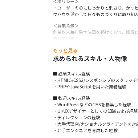
＜ポリシー＞

・ユーザーの心にしっかりと刺さり、かつビジネスの
ウハウを活かして日々ものづくりに取り組
＜募集背景＞

創業以来毎年黒字決算を続けており、順調
集しています。
もっと見る
■ この仕事の面白み、魅力

・業種/職種にはとらわれず、大手企業を
求められるスキル・人物像
ます

・デザイナーやディレクターはもちろんの
■ 必須スキル/経験

できないようなものづくりに携われます
・HTML5/CSS3/レスポンシブのスクラッ
・PHPやJavaScriptを用いた業務経験
■ 歓迎スキル/経験

・WordPressなどのCMSを構築した経験

・UI/UXデザイナーとしての知識および経験

・ディレクションの経験

・大手代理店/ナショナルクライアントを対応
・若手エンジニアを育成した経験