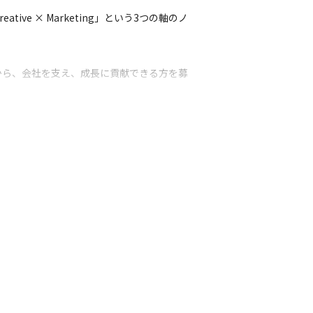
ve × Marketing」という3つの軸のノ
から、会社を支え、成長に貢献できる方を募
ごとに新しいスキルや知見を得ることができ
協業することも多くあるため、制作会社では