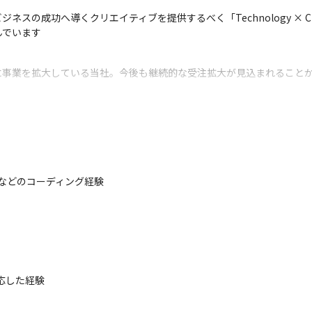
成功へ導くクリエイティブを提供するべく「Technology × Creati
んでいます
に事業を拡大している当社。今後も継続的な受注拡大が見込まれること
中心にさまざまなジャンルのサービスを手掛けているため、プロジェクト
こと、サーバーサイドエンジニアやスマートフォンアプリエンジニアと
チなどのコーディング経験

した経験
