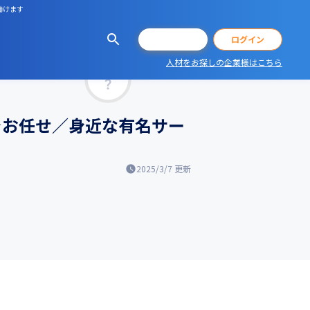
働けます
会員登録
ログイン
人材をお探しの企業様はこちら
マッチ率
をお任せ／身近な有名サー
2025/3/7
更新