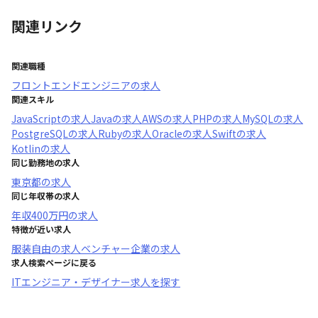
関連リンク
関連職種
フロントエンドエンジニア
の求人
関連スキル
JavaScript
の求人
Java
の求人
AWS
の求人
PHP
の求人
MySQL
の求人
PostgreSQL
の求人
Ruby
の求人
Oracle
の求人
Swift
の求人
Kotlin
の求人
同じ勤務地の求人
東京都
の求人
同じ年収帯の求人
年収
400万円
の求人
特徴が近い求人
服装自由
の求人
ベンチャー企業
の求人
求人検索ページに戻る
ITエンジニア・デザイナー求人を探す