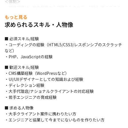
＜体制＞

・開発規模は、数名程度の小規模なものから～300人/月までさま
ざまです
もっと見る
求められるスキル・人物像
＜ポリシー＞

・ユーザーの心にしっかりと刺さり、かつビジネスの成功へ導く
クリエイティブを提供するべく『Technology × Creative × 
■ 必須スキル/経験

Marketing』という3つの軸のノウハウを活かして日々ものづくり
・コーディングの経験（HTML5/CSS3/レスポンシブのスクラッチ
に取り組んでいます
など）

・PHP、JavaScriptの経験
＜案件例＞

言語：Java、PHPでの開発を最も得意領域としており、Ruby、
■ 歓迎スキル/経験

Swift、Kotlin、AWSなどを中心にトレンドの技術を取り入れてい
・CMS構築経験（WordPressなど）

ます。

・UI/UXデザイナーとしての知識および経験

OS：Linux、Windows

・ディレクション経験

DB：Oracle、MySQL、PostgreSQL、SQL Server
・大手代理店/ナショナルクライアントの対応経験

・若手エンジニアの育成経験
＜募集背景＞

創業以来毎年黒字決算を続けており、順調に事業を拡大していま
■ 求める人物像

す。

・大手クライアント案件に携わりたい方

今後も継続的な受注拡大が見込まれることから、会社を支え、成
・エンジニアと協業して今までにないものを作りたい方
長に貢献できる方を募集することになりました。