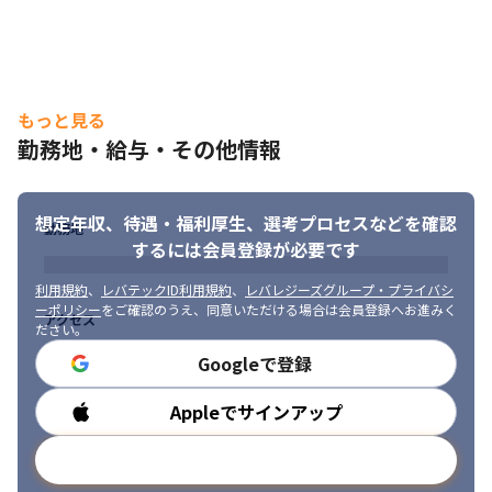
■ この仕事の面白み、魅力

・プライム案件が中心（8割以上）です

・開発をリードする技術知見を身につけつつ、マネジメントスキ
ルを磨けます

・自社内で上流から下流フェーズまで一貫して担当している案件
もっと見る
が多く、プロジェクトのハンドリングがしやすいです

勤務地・給与・その他情報
・アプリの保守チーム、新規機能の実装を手掛ける開発チーム、
お客様と、さまざまな方と関わりを持てます
想定年収、待遇・福利厚生、
選考プロセスなどを確認
勤務地
するには会員登録が必要です
利用規約
、
レバテックID利用規約
、
レバレジーズグループ・プライバシ
ーポリシー
をご確認のうえ、同意いただける場合は会員登録へお進みく
アクセス
ださい。
Googleで登録
Appleでサインアップ
勤務時間
メールアドレスで登録