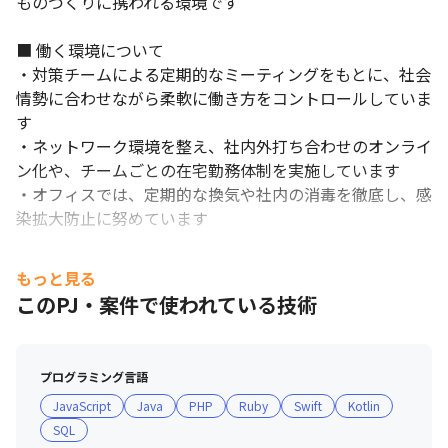
ものづくりに携われる環境です

■ 働く環境について

・対策チームによる定期的なミーティングをもとに、社会
情勢に合わせながら柔軟に働き方をコントロールしていま
す

・ネットワーク環境を整え、社内外打ち合わせのオンライ
ン化や、チームごとの在宅勤務体制を実施しています

スキルやノウハウの共有を積極的に行っています。
・オフィスでは、定期的な換気や社内の消毒を徹底し、感
染拡大防止に努めています
もっと見る
このPJ・案件で使われている技術
プログラミング言語
JavaScript
Java
PHP
Ruby
Swift
Kotlin
SQL