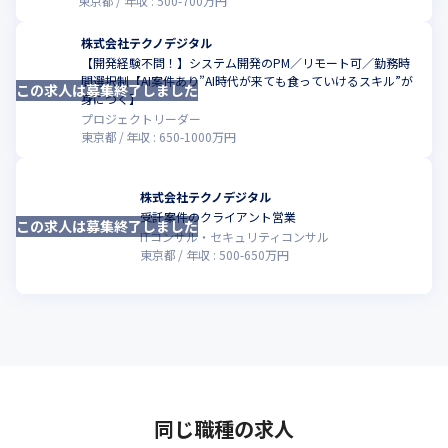
東京都
年収 :
500
-
700
万円
株式会社テクノデジタル
【開発経験不問！】システム開発のPM／リモート可／勤務時
間選択制【AI案件あり”AI時代が来ても食っていけるスキル”が
この求人は募集終了しました
こ
身につく】
プロジェクトリーダー
東京都
年収 :
650
-
1000
万円
株式会社テクノデジタル
受託案件のクライアント営業
この求人は募集終了しました
こ
ITコンサル・セキュリティコンサル
東京都
年収 :
500
-
650
万円
同じ職種の求人