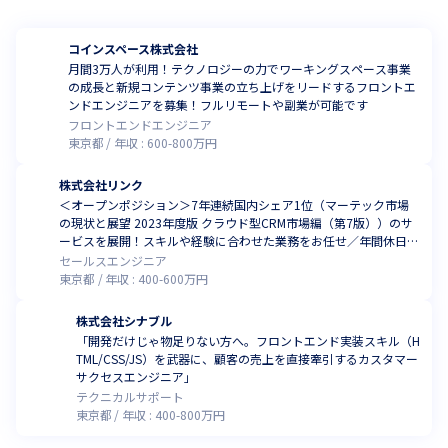
コインスペース株式会社
月間3万人が利用！テクノロジーの力でワーキングスペース事業
の成長と新規コンテンツ事業の立ち上げをリードするフロントエ
ンドエンジニアを募集！フルリモートや副業が可能です
フロントエンドエンジニア
東京都
年収 :
600
-
800
万円
株式会社リンク
＜オープンポジション＞7年連続国内シェア1位（マーテック市場
の現状と展望 2023年度版 クラウド型CRM市場編（第7版））のサ
ービスを展開！スキルや経験に合わせた業務をお任せ／年間休日1
30日・有給消化率80％（2024年6月時点）
セールスエンジニア
東京都
年収 :
400
-
600
万円
株式会社シナブル
「開発だけじゃ物足りない方へ。フロントエンド実装スキル（H
TML/CSS/JS）を武器に、顧客の売上を直接牽引するカスタマー
サクセスエンジニア」
テクニカルサポート
東京都
年収 :
400
-
800
万円