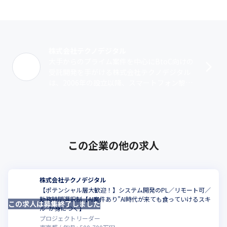
株式会社テクノデジタル
大手からのプライム案件を中心にBtoC向けの
受託開発を手がける株式会社テクノデジタル
は、2006年の設立以降、スマートフォン黎明
期よりアプリ開発やWebサイト構築を行って
きました。2015年にはUI/･･･
この企業の他の求人
株式会社テクノデジタル
【ポテンシャル層大歓迎！】システム開発のPL／リモート可／
勤務時間選択制【AI案件あり”AI時代が来ても食っていけるスキ
この求人は募集終了しました
こ
ル”が身につく】
プロジェクトリーダー