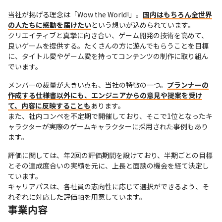
当社が掲げる理念は「Wow the World!」。
国内はもちろん全世界
の人たちに感動を届けたい
という想いが込められています。

クリエイティブと真摯に向き合い、ゲーム開発の技術を高めて、
良いゲームを提供する。たくさんの方に遊んでもらうことを目標
に、タイトル愛やゲーム愛を持ってコンテンツの制作に取り組ん
でいます。
メンバーの裁量が大きい点も、当社の特徴の一つ。
プランナーの
作成する仕様書以外にも、エンジニアからの意見や提案を受け
て、内容に反映することも
あります。

また、社内コンペを不定期で開催しており、そこで1位となったキ
ャラクターが実際のゲームキャラクターに採用された事例もあり
ます。
評価に関しては、年2回の評価期間を設けており、半期ごとの目標
とその達成度合いの実績を元に、上長と面談の機会を経て決定し
ています。

キャリアパスは、各社員の志向性に応じて選択ができるよう、そ
れぞれに対応した評価軸を用意しています。
事業内容