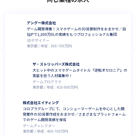
アングー株式会社
ゲーム開発専業！スマホゲームの3D背景制作をおまかせ／自
社IPで1,000万DLの実績をもつプロフェッショナル集団
3Dデザイナー
東京都
年収 :
300
-
700
万円
ザ・ストリッパーズ株式会社
大ヒット中のスマホゲームタイトル『逆転オセロニア』の
実装を担う人材募集中！
ゲームプログラマ
東京都
年収 :
420
-
800
万円
株式会社エイティング
コロプラグループにて、コンシューマーゲームを中心とした開
発案件の3D背景作成をおまかせ／さまざまなプラットフォーム
でのゲーム開発実績を保有
ゲームディレクター
東京都
年収 :
400
-
700
万円