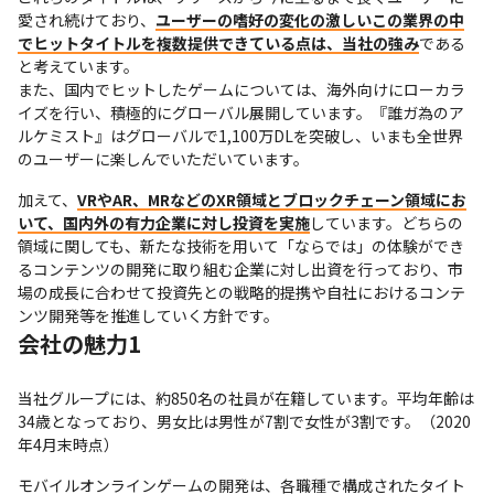
愛され続けており、
ユーザーの嗜好の変化の激しいこの業界の中
でヒットタイトルを複数提供できている点は、当社の強み
である
と考えています。

また、国内でヒットしたゲームについては、海外向けにローカラ
イズを行い、積極的にグローバル展開しています。『誰ガ為のア
ルケミスト』はグローバルで1,100万DLを突破し、いまも全世界
のユーザーに楽しんでいただいています。
加えて、
VRやAR、MRなどのXR領域とブロックチェーン領域にお
いて、国内外の有力企業に対し投資を実施
しています。どちらの
領域に関しても、新たな技術を用いて「ならでは」の体験ができ
るコンテンツの開発に取り組む企業に対し出資を行っており、市
場の成長に合わせて投資先との戦略的提携や自社におけるコンテ
ンツ開発等を推進していく方針です。
会社の魅力1
当社グループには、約850名の社員が在籍しています。平均年齢は
34歳となっており、男女比は男性が7割で女性が3割です。（2020
年4月末時点）
モバイルオンラインゲームの開発は、各職種で構成されたタイト