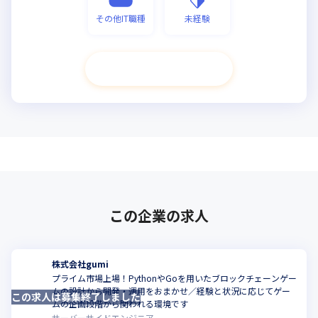
その他IT職種
未経験
次へ進む
この企業の求人
株式会社gumi
プライム市場上場！PythonやGoを用いたブロックチェーンゲー
ムの設計から開発・運用をおまかせ／経験と状況に応じてゲー
この求人は募集終了しました
こ
ムの企画段階から関われる環境です
サーバーサイドエンジニア