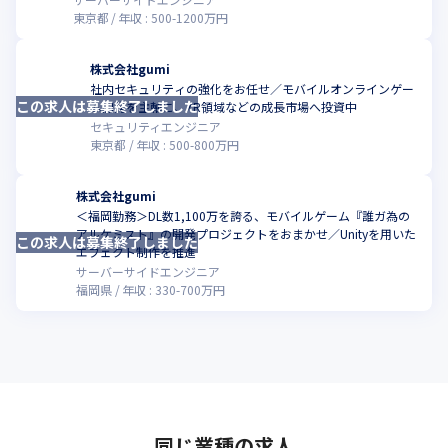
東京都
年収 :
500
-
1200
万円
株式会社gumi
社内セキュリティの強化をお任せ／モバイルオンラインゲー
この求人は募集終了しました
こ
ム開発を主軸に、XR領域などの成長市場へ投資中
セキュリティエンジニア
東京都
年収 :
500
-
800
万円
株式会社gumi
＜福岡勤務＞DL数1,100万を誇る、モバイルゲーム『誰ガ為の
アルケミスト』の開発プロジェクトをおまかせ／Unityを用いた
この求人は募集終了しました
こ
エフェクト制作を推進
サーバーサイドエンジニア
福岡県
年収 :
330
-
700
万円
同じ業種の求人