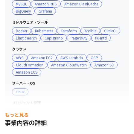
MySQL
Amazon RDS
Amazon ElastiCache
BigQuery
Grafana
ミドルウェア・ツール
Docker
Kubernetes
Terraform
Ansible
CircleCI
Elasticsearch
Capistrano
PagerDuty
fluentd
クラウド
AWS
Amazon EC2
AWS Lambda
GCP
CloudFormation
Amazon CloudWatch
Amazon S3
Amazon ECS
サーバー・OS
Linux
プロジェクト管理
GitHub
Git
もっと見る
事業内容の詳細