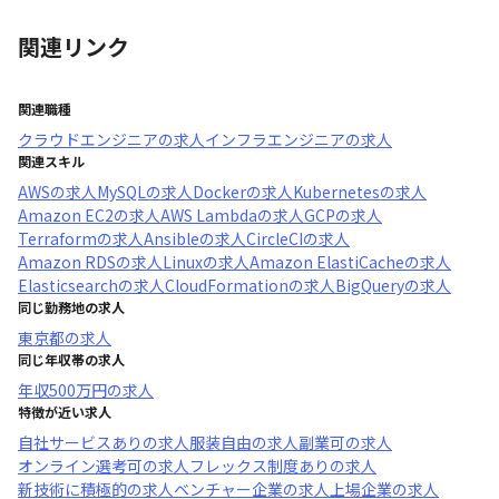
関連リンク
関連職種
クラウドエンジニア
の求人
インフラエンジニア
の求人
関連スキル
AWS
の求人
MySQL
の求人
Docker
の求人
Kubernetes
の求人
Amazon EC2
の求人
AWS Lambda
の求人
GCP
の求人
Terraform
の求人
Ansible
の求人
CircleCI
の求人
Amazon RDS
の求人
Linux
の求人
Amazon ElastiCache
の求人
Elasticsearch
の求人
CloudFormation
の求人
BigQuery
の求人
同じ勤務地の求人
東京都
の求人
同じ年収帯の求人
年収
500万円
の求人
特徴が近い求人
自社サービスあり
の求人
服装自由
の求人
副業可
の求人
オンライン選考可
の求人
フレックス制度あり
の求人
新技術に積極的
の求人
ベンチャー企業
の求人
上場企業
の求人