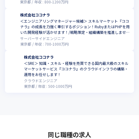
東京都
年収 :
800
-
1200
万円
株式会社ココナラ
＜エンジニアリングマネージャー候補＞ スキルマーケット『ココ
ナラ』の成長を力強く牽引するポジション！RubyまたはPHPを用
いた開発経験が活かせます！/戦略策定・組織構築を推進しません
か
サーバーサイドエンジニア
東京都
年収 :
700
-
1000
万円
株式会社ココナラ
＜SRE＞ 知識・スキル・経験を売買できる国内最大級のスキル
マーケットサービス『ココナラ』のクラウドインフラの構築・
運用をお任せします！
クラウドエンジニア
東京都
年収 :
500
-
1000
万円
同じ職種の求人