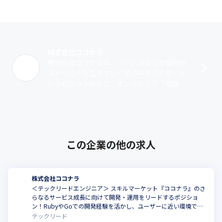
株式会社ココナラ
株式会社ココナラは、「一人ひとりが自分の
ストーリーを生きていく世の中をつくる」と
いうビジョンのもと、オンラインで「知識・
スキル・経験」を売り買いできるスキルマー
ケット『ココナラ』を運営しています。ユ
ー･･･
この企業の他の求人
株式会社ココナラ
＜テックリードエンジニア＞ スキルマーケット『ココナラ』のさ
らなるサービス成長に向けて開発・運用をリードするポジショ
ン！RubyやGoでの開発経験を活かし、ユーザーに近い環境で開
発しませんか
テックリード