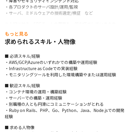
・障害やセキュリティインシデント対応

・各プロダクトのサーバ設計/運用/監視

・サーバ、ミドルウェアの技術選定/検証　など
※上記に加え、SREチームの業務も一部お任せしていきます
もっと見る
＜当社のインフラチームの施策（一部抜粋）＞

求められるスキル・人物像
・マイクロサービス化への対応

・サービスのコンテナ運用

・Kubernetesを用いたインフラ整備

■ 必須スキル/経験

・GitHubからコミットやマージのデータ抽出、可視化（エンジニ
・AWS/GCP/Azureのいずれかでの構築や運用経験

アの生産性を定量化して計測や技術負債解消の指標設定）

・Infrastructure as Codeでの実装経験

・マーケティング部門と協業し、数百万件規模の短時間配信する
・モニタリングツールを利用した環境構築やまたは運用経験
基盤設計（費用や工数の大幅削減を実現）

・データサイエンティスト部門と協業し、データ抽出、DB化、分
■ 歓迎スキル/経験

析機能の開発　など
・コンテナ環境の運用・構築経験

・サーバーでの構築・運用経験

■ 仕事の面白み、魅力

・別職種の人とも円滑にコミュニケーションがとれる

・運用だけにとどまらず、新たな環境構築や技術選定に積極的に
・Ruby on Rails、PHP、Go、Python、Java、Node.jsでの開発
取り組めます

経験
・SREの領域にも関わっていただくため、SLA/SLO/SLIの設定、監
視、モニタリング環境の改善、IaCなど新たな技術を身につけてい
■ 求める人物像
