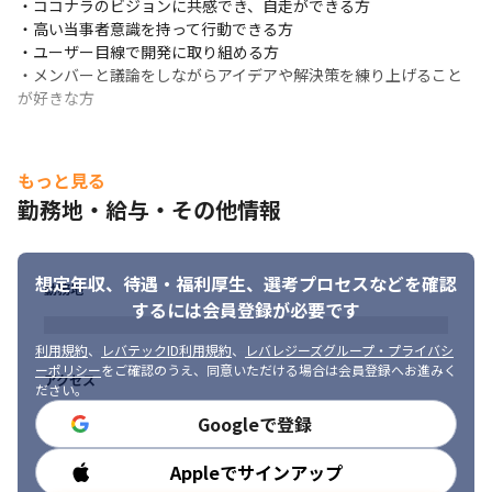
けます

・ココナラのビジョンに共感でき、自走ができる方

・さまざまな部門と事業全体に影響を与えるプロジェクトに関わ
・高い当事者意識を持って行動できる方

っていける面白みがあります
・ユーザー目線で開発に取り組める方

・メンバーと議論をしながらアイデアや解決策を練り上げること
が好きな方
もっと見る
勤務地・給与・その他情報
想定年収、待遇・福利厚生、
選考プロセスなどを確認
勤務地
するには会員登録が必要です
利用規約
、
レバテックID利用規約
、
レバレジーズグループ・プライバシ
ーポリシー
をご確認のうえ、同意いただける場合は会員登録へお進みく
アクセス
ださい。
Googleで登録
Appleでサインアップ
勤務時間