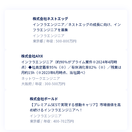
株式会社ネストエッグ
インフラエンジニア／ネストエッグの成長に向け、イン
フラエンジニアを募集
インフラエンジニア
東京都
年収 :
500
-
800
万円
株式会社AltX
インフラエンジニア（約90％がプライム案件※2024年4月時
点）◆社員定着率95％（※）／有休消化率82％（※）／残業は
月約15h（※2023年6月時点、当社調べ）
ネットワークエンジニア
大阪府
年収 :
300
-
500
万円
株式会社ボールド
【プレミアムSESで実現する感動キャリア】市場価値を高
め続けるインフラエンジニアへ！
インフラエンジニア
東京都
年収 :
400
-
702
万円