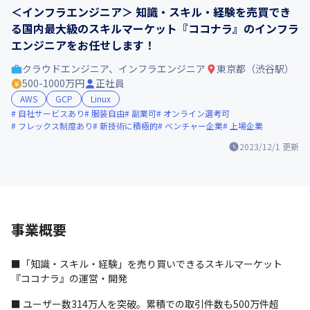
＜インフラエンジニア＞ 知識・スキル・経験を売買でき
る国内最大級のスキルマーケット『ココナラ』のインフラ
エンジニアをお任せします！
クラウドエンジニア、インフラエンジニア
東京都（渋谷駅）
500-1000万円
正社員
AWS
GCP
Linux
自社サービスあり
服装自由
副業可
オンライン選考可
フレックス制度あり
新技術に積極的
ベンチャー企業
上場企業
2023/12/1
更新
事業概要
■「知識・スキル・経験」を売り買いできるスキルマーケット
『ココナラ』の運営・開発
■ ユーザー数314万人を突破。累積での取引件数も500万件超