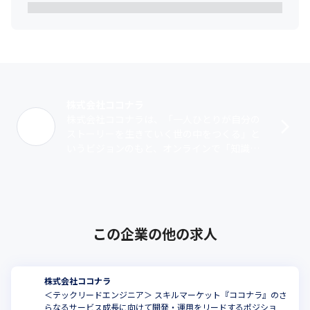
株式会社ココナラ
株式会社ココナラは、「一人ひとりが自分の
ストーリーを生きていく世の中をつくる」と
いうビジョンのもと、オンラインで「知識・
スキル・経験」を売り買いできるスキルマー
ケット『ココナラ』を運営しています。ユ
ー･･･
この企業の他の求人
株式会社ココナラ
＜テックリードエンジニア＞ スキルマーケット『ココナラ』のさ
らなるサービス成長に向けて開発・運用をリードするポジショ