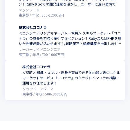
ン！RubyやGoでの開発経験を活かし、ユーザーに近い環境で開
発しませんか
テックリード
東京都
年収 :
800
-
1200
万円
株式会社ココナラ
＜エンジニアリングマネージャー候補＞ スキルマーケット『ココ
ナラ』の成長を力強く牽引するポジション！RubyまたはPHPを用
いた開発経験が活かせます！/戦略策定・組織構築を推進しません
か
サーバーサイドエンジニア
東京都
年収 :
700
-
1000
万円
株式会社ココナラ
＜SRE＞ 知識・スキル・経験を売買できる国内最大級のスキル
マーケットサービス『ココナラ』のクラウドインフラの構築・
運用をお任せします！
クラウドエンジニア
東京都
年収 :
500
-
1000
万円