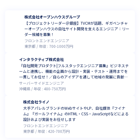
株式会社オープンハウスグループ
【プロジェクトリーダー＠銀座】TVCMが話題、ギガベンチャ
ーオープンハウスの自社サイト開発を支えるエンジニア：リー
ダー候補を募集！
フロントエンドエンジニア
東京都
年収 :
700
-
1000
万円
インタラクティブ株式会社
『自社開発プロダクト|フルスタックエンジニア募集』ビジネスチ
ームと連携し、機能の企画から設計・実装・テスト・運用までを
一貫してお任せ！／自らのアイデアを通して地域の発展に貢献し
ませんか？(フルリモート可)
サーバーサイドエンジニア
沖縄県
年収 :
480
-
750
万円
株式会社ライノ
大手アパレルブランドのWebサイトやLP、自社媒体『フイナ
ム』『ガールフイナム』のHTML・CSS・JavaScriptなどによる
設計および実装をお任せします
フロントエンドエンジニア
東京都
年収 :
420
-
700
万円