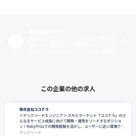
ービスのマーケットなどの新サービスも立ち上げており、2012年
7月のローンチ以来順調に成長しています。ユーザー数は314万人
に達する（2023年2月現在、当社調べ） など、知識・スキル・経
験を売買できる国内最大級のマーケットプレイスへと成長を遂
げ、2021年3月にはグロース市場へ上場を果たしました。
株式会社ココナラ
株式会社ココナラは、「一人ひとりが自分の
■サービスについて

ストーリーを生きていく世の中をつくる」と
当社サービスには、みんなが自分らしい方法、得意なやり方で誰
いうビジョンのもと、オンラインで「知識・
かの役に立ち、自分らしく幸せに生きていける世の中をつくりた
スキル・経験」を売り買いできるスキルマー
いという想いがこめられています。特徴としては、デザイン、イ
ケット『ココナラ』を運営しています。ユ
ラスト、Webサイト制作、動画・音楽制作、ライティングなど”制
ー･･･
作系”に加え、ビジネス・マーケティングなどの”サポート・代
行”から、美容・ファッション、キャリア相談などの”相談系”ま
で、多彩なサービスを売り買いすることが可能です。
この企業の他の求人
また、当初はCtoCからスタートしましたが、現在は、ビジネス領
域における比率が高まってきており、特にスモールビジネス領域
でピンポイントにそれぞれのプロへ「安心」して「気軽」に頼め
株式会社ココナラ
る使い勝手の良さが支持を集めています。業界では名の知れた多
＜テックリードエンジニア＞ スキルマーケット『ココナラ』のさ
くのプロが出品者として登録してくれており、本業ともひけを取
らなるサービス成長に向けて開発・運用をリードするポジショ
ン！RubyやGoでの開発経験を活かし、ユーザーに近い環境で開
らない売り上げレベルに達している方も出てきています。
発しませんか
テックリード