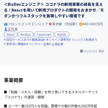
＜BizDevエンジニア＞ ココナラの新規事業の成長を支え
る！Reactを用いて新規プロダクトの開発をおまかせ／モ
ダンかつフルスタックを実現しやすい環境です
フロントエンドエンジニア
東京都（渋谷駅）
400-600万円
正社員
React
Node.js
TypeScript
MySQL
自社サービスあり
服装自由
オンライン選考可
フレックス制度あり
新技術に積極的
ベンチャー企業
上場企業
2023/12/1
更新
事業概要
■「知識・スキル・経験」を売り買いできるスキルマーケット
『ココナラ』の運営・開発
■ ユーザー数314万人を突破。累積での取引件数も500万件超