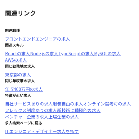
関連リンク
関連職種
フロントエンドエンジニア
の求人
関連スキル
React
の求人
Node.js
の求人
TypeScript
の求人
MySQL
の求人
AWS
の求人
同じ勤務地の求人
東京都
の求人
同じ年収帯の求人
年収
400万円
の求人
特徴が近い求人
自社サービスあり
の求人
服装自由
の求人
オンライン選考可
の求人
フレックス制度あり
の求人
新技術に積極的
の求人
ベンチャー企業
の求人
上場企業
の求人
求人検索ページに戻る
ITエンジニア・デザイナー求人を探す