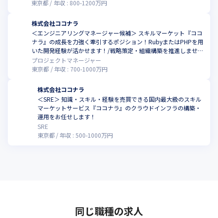
東京都
年収 :
800
-
1200
万円
株式会社ココナラ
＜エンジニアリングマネージャー候補＞ スキルマーケット『ココ
ナラ』の成長を力強く牽引するポジション！RubyまたはPHPを用
いた開発経験が活かせます！/戦略策定・組織構築を推進しません
か
プロジェクトマネージャー
東京都
年収 :
700
-
1000
万円
株式会社ココナラ
＜SRE＞ 知識・スキル・経験を売買できる国内最大級のスキル
マーケットサービス『ココナラ』のクラウドインフラの構築・
運用をお任せします！
SRE
東京都
年収 :
500
-
1000
万円
同じ職種の求人