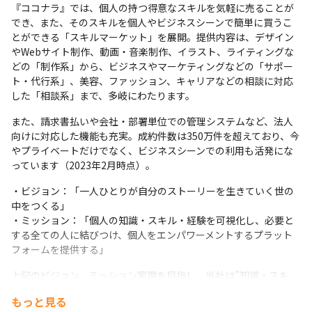
『ココナラ』では、個人の持つ得意なスキルを気軽に売ることが
でき、また、そのスキルを個人やビジネスシーンで簡単に買うこ
とができる「スキルマーケット」を展開。提供内容は、デザイン
やWebサイト制作、動画・音楽制作、イラスト、ライティングな
どの「制作系」から、ビジネスやマーケティングなどの「サポー
ト・代行系」、美容、ファッション、キャリアなどの相談に対応
した「相談系」まで、多岐にわたります。
また、請求書払いや会社・部署単位での管理システムなど、法人
向けに対応した機能も充実。成約件数は350万件を超えており、今
やプライベートだけでなく、ビジネスシーンでの利用も活発にな
っています（2023年2月時点）。
・ビジョン：「一人ひとりが自分のストーリーを生きていく世の
中をつくる」

・ミッション：「個人の知識・スキル・経験を可視化し、必要と
する全ての人に結びつけ、個人をエンパワーメントするプラット
フォームを提供する」
上記のビジョン、ミッション実現を目指し、当社は”知識・スキ
ル・経験”を売り買いできるスキルマーケットサービスをメインと
もっと見る
した事業展開を行っています。加えて、弁護士相談サイトや対面サ