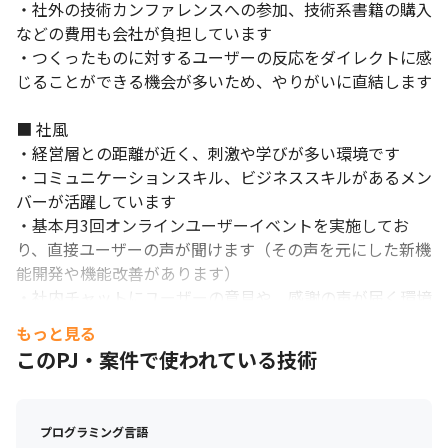
・社外の技術カンファレンスへの参加、技術系書籍の購入
などの費用も会社が負担しています

・つくったものに対するユーザーの反応をダイレクトに感
じることができる機会が多いため、やりがいに直結します

■ 社風

・経営層との距離が近く、刺激や学びが多い環境です

・コミュニケーションスキル、ビジネススキルがあるメン
バーが活躍しています

・基本月3回オンラインユーザーイベントを実施してお
り、直接ユーザーの声が聞けます（その声を元にした新機
能開発や機能改善があります）

・社内チャットにユーザーの意見や、感謝の声が届く環境
です

もっと見る
・TVCMをはじめとしたマーケティング領域や、社内の採
社内のコミュニケーションを大切にしています。
このPJ・案件で使われている技術
用データを扱うHR領域など、社内のさまざまなデータを
扱っており、実際に各部門との合同PRJも進行中です

・オープンがあたりまえのフラットな関係性があり、意見
プログラミング言語
が言いやすい雰囲気があります