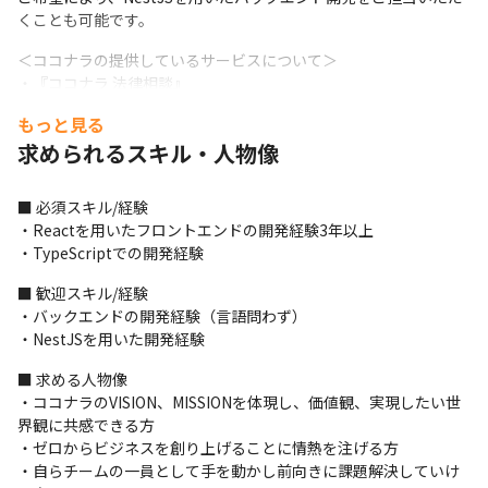
くことも可能です。
＜ココナラの提供しているサービスについて＞

・『ココナラ 法律相談』

法律トラブルを抱えたユーザーと弁護士をつなぐWebサービスと
もっと見る
して2016年にリリース。

求められるスキル・人物像
・『ココナラ ビジネス』

企業活動における外部のスキル人材活用をより強化していくた
め、2021年にリリース。

■ 必須スキル/経験

・『ココナラ エージェント』

・Reactを用いたフロントエンドの開発経験3年以上

ITフリーランス人材に企業の業務委託案件をエージェントがご紹
・TypeScriptでの開発経験
介・マッチングサービスを2022年にリリース。
■ 歓迎スキル/経験

新規事業を継続してリリースしています。
・バックエンドの開発経験（言語問わず）

・NestJSを用いた開発経験
＜プロジェクトの進め方について＞

・基本的には朝会のみの会議体です

■ 求める人物像

・それ以降は自身の計画表に則って実装に集中できます

・ココナラのVISION、MISSIONを体現し、価値観、実現したい世
・不明点があったりしたり改善案が思いついたりしたらその論点
界観に共感できる方

の大きさや種類に応じてほかの開発者や開発PM、開発部長、ビジ
・ゼロからビジネスを創り上げることに情熱を注げる方

ネスプロデューサー、事業長と日々コミュニケーションを取りな
・自らチームの一員として手を動かし前向きに課題解決していけ
がら走りながら考え決めていく形式です
