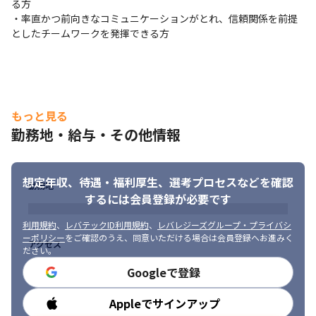
る方

・また、週に1度はチームで集まり事業全体がどのような方針/進
・率直かつ前向きなコミュニケーションがとれ、信頼関係を前提
捗で進んでいるのかを目線合わせします

としたチームワークを発揮できる方
・全体を通して当社が大切にするバリューを意識して相互尊重を
大切に1つの目標に向かいOneTeamでワークします
■ この仕事の面白み、魅力

・フロント/サーバーともにTypeScriptでモダンかつフルスタック
を実現しやすい環境で開発経験を積むことができます

もっと見る
・フリーランス向けの部分もあり自分自身が想定ユーザーである
勤務地・給与・その他情報
プロダクトに関わることができます

・200名超の従業員数（2023年4月時点）の上場企業が次の柱を創
るための新規サービス初期構築に携われます

想定年収、待遇・福利厚生、
選考プロセスなどを確認
・チャレンジングかつ自身の努力がプロダクトに反映されやすい
勤務地
するには会員登録が必要です
フェーズを実感しやすい環境です

・開発職種以外の企画/マーケにももちろんチャレンジングな予算
利用規約
、
レバテックID利用規約
、
レバレジーズグループ・プライバシ
配分や拡大戦略に則った組織配置などが今後なされるフェーズか
ーポリシー
をご確認のうえ、同意いただける場合は会員登録へお進みく
アクセス
ら参画できます。
ださい。
Googleで登録
Appleでサインアップ
勤務時間