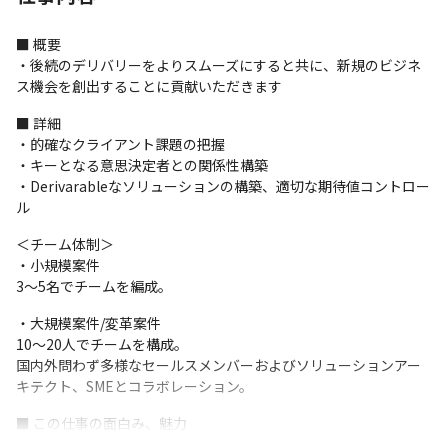
■ 概要

・後続のデリバリーをよりスムーズにすると共に、新規のビジネ
ス機会を創出することに貢献いただきます
■ 詳細

・的確なクライアント課題の把握

・キーとなる意思決定者との関係性構築

・Derivarableなソリューションの構築、適切な期待値コントロー
ル　
＜チーム体制＞

・小規模案件

3～5名でチームを編成。
・大規模案件/変革案件

10～20人でチームを構成。

国内外問わず多様なセールスメンバーおよびソリューションアー
キテクト、SMEとコラボレーション。
■ この仕事の面白み、魅力

・あらゆる業種/業界のお客様のプロジェクトに携われるチャンス