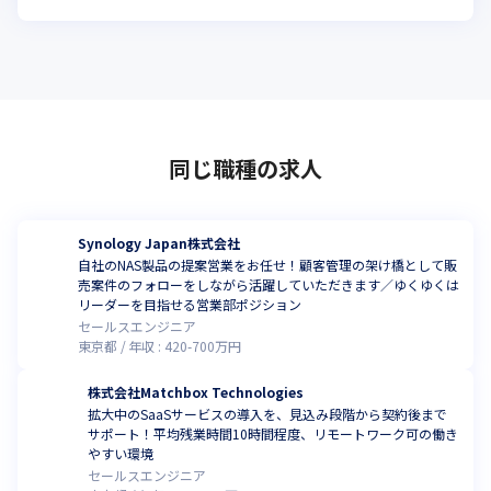
同じ職種の求人
Synology Japan株式会社
自社のNAS製品の提案営業をお任せ！顧客管理の架け橋として販
売案件のフォローをしながら活躍していただきます／ゆくゆくは
リーダーを目指せる営業部ポジション
セールスエンジニア
東京都
年収 :
420
-
700
万円
株式会社Matchbox Technologies
拡大中のSaaSサービスの導入を、見込み段階から契約後まで
サポート！平均残業時間10時間程度、リモートワーク可の働き
やすい環境
セールスエンジニア