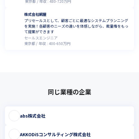
東京都
年収 :
480
-
720
万円
株式会社網屋
プリセールスとして、顧客ごとに最適なシステムプランニング
を実施！各顧客のニーズの違いを体感しながら、裁量権をもっ
て提案ができます
セールスエンジニア
東京都
年収 :
400
-
650
万円
同じ業種の企業
abs株式会社
AKKODiSコンサルティング株式会社