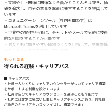
・立場や上下関係に関係なく全員がとことん考え抜き、価
値を追求し、自分の意見を率直に発言することを推奨して
います

・コミュニケーションツール（社内外問わず）は
Microsoft Teamsを利用しています

・世界中の案件担当者に、チャットやメールで気軽に技術
的な相談をすることが可能です

・男女ともに働きやすい職場づくりを目指して、制度整備
やカルチャー変革を推進しています

・女性社員は全体の36.5%、女性の管理職員数の割合は
もっと見る
17.8%、女性の育休取得率は100%、男性の育休取得率は
得られる経験・キャリアパス
36.7％、男性の平均育休取得日数は119日です

■ キャリアパス

■ 教育体制

・社員一人ひとりにキャリアカウンセラーがついてキャリア構築
・24,000コース以上の豊富なオンライントレーニングで
をサポートする制度を設けています

実践的なスキルを磨くことが可能です

・社員は自分でキャリアカウンセラーを選ぶことも可能です

・海外オフィスに所属するネイティブスピーカー（英語）
・社内には非常に幅広い仕事とキャリアチャンスがあり、各社員
社員が英語を教えるプログラム「Language Buddy 
が独自のキャリアをカスタマイズし、構築できます
Program」を開催しています
