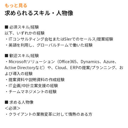
もっと見る
があります

・複数のソリューションを掛け合わせ、最高かつ最適な提案をで
求められるスキル・人物像
きます

・提案したソリューションが形になり、実際にお客様に成果をお
■ 必須スキル/経験

届けするところまで責任を持てるため、現実的でしみじみ感のあ
以下、いずれかの経験

る提案ができます

・ITコンサルティング会社またはSIerでのセールス/提案経験

・プロジェクトの初期段階からかかわることで、プロジェクト全
・英語を利用し、グローバルチームで働いた経験
体により大きな影響を与えることができます

・海外エキスパートとのコラボレーションにも注力しており、多
■ 歓迎スキル/経験

様なバックグラウンド/スキル/思想を持ったメンバーとオープンで
・Microsoftソリューション（Office365、Dynamics、Azure、
フラットな環境で仕事ができます
Active Directoryなど）や、Cloud、ERPの提案/プランニング、お
よび導入の経験

・提案資料や説明資料の作成経験

・IT企画/中計立案支援の経験

・チームマネジメントの経験
■ 求める人物像

＜必須＞

・クライアントの業務変革に対して情熱のある方