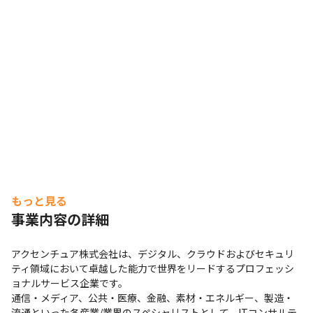
・技術やソリューションに関するトレーニングや有志社員
で勉強会を実施しています

・資格取得支援制度を導入しています

・全世界のプロジェクト事例を参照できるデータベース
「ナレッジエクスチェンジ」で、日本では導入例のない最
新技術を用いた事例を参照し、ノウハウを活用することが
可能です
もっと見る
事業内容の詳細
アクセンチュア株式会社は、デジタル、クラウドおよびセキュリ
ティ領域において卓越した能力で世界をリードするプロフェッシ
ョナルサービス企業です。

通信・メディア、公共・医療、金融、素材・エネルギー、製造・
流通といった各産業/業界のスペシャリストとして、ITコンサルテ