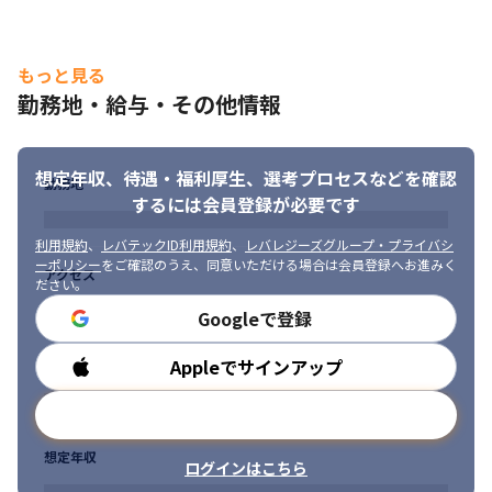
もっと見る
勤務地・給与・その他情報
想定年収、待遇・福利厚生、
選考プロセスなどを確認
勤務地
するには会員登録が必要です
利用規約
、
レバテックID利用規約
、
レバレジーズグループ・プライバシ
ーポリシー
をご確認のうえ、同意いただける場合は会員登録へお進みく
アクセス
ださい。
Googleで登録
Appleでサインアップ
勤務時間
メールアドレスで登録
想定年収
ログインはこちら