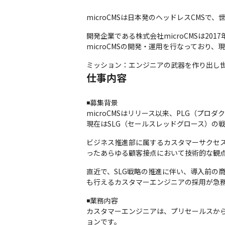
microCMSは日本発のヘッドレスCMS
開発企業である株式会社microCMSは20
microCMSの開発・運用を行なっており、
ミッション：エンジニアの武器を作り出し
仕事内容
◾️募集背景

microCMSはリリース以来、PLG（
現在はSLG（セールスレッドグロース）の
ビジネス推進部に属するカスタマーサクセ
ったあらゆる顧客接点において技術的な観
直近で、SLG戦略の推進に伴い、導入前の
も行えるカスタマーエンジニアの採用が急
◾️業務内容

カスタマーエンジニアは、プリセールスか
ョンです。
