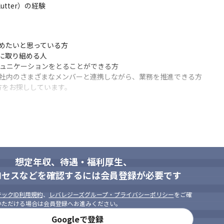
後フォロー／定例MTG

utter）の経験

広めたいと思っている方

トの開発

に取り組める人

ミュニケーションをとることができる方

、社内のさまざまなメンバーと連携しながら、業務を推進できる方

方をお探ししています。
信頼し合うことで、社内の連携を加速させよう。
想定年収、待遇・福利厚生、
ロセスなどを確認するには会員登録が必要です
ーに対しても常に誠実な対応を行おう。
ックID利用規約
、
レバレジーズグループ・プライバシーポリシー
をご確
いただける場合は会員登録へお進みください。
ce

Googleで登録
し、正しい方向へ進んでいこう。