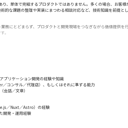
CMSであり、単体で完結するプロダクトではありません。多くの場合、お客
技術的な課題の整理や実装にまつわる相談対応など、技術知識を前提と
業務にとどまらず、プロダクトと開発現場をつなぎながら価値提供を行
です。
スメンバーへの技術的支援

アプリケーション開発の経験や知識

Ier／コンサル／代理店）、もしくはそれに準ずる能力

力（会話／文章）
連携

.js／Nuxt／Astro）の経験

のレビュー、事前告知
した開発・運用経験
