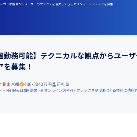
】テクニカルな観点からユーザーのサクセスを後押しできるカスタマーエンジニアを募集！
国勤務可能】テクニカルな観点からユーザ
アを募集！
ア
東京都
480-2040万円
正社員
ート可
服装自由
副業可
オンライン選考可
フレックス制度あり
新技術に積極