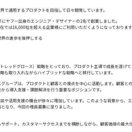
で、世界で通用するプロダクトを目指して日々開発しています。
17年にヤフー出身のエンジニア・デザイナーの2名で創業しました。

現在では16,000社を超える企業様にご利用いただくようになっておりま
世界の進歩を後押しする
プロダクトレッドグロース）戦略をとっており、プロダクト主導で成長を遂げ
戦略も取り入れながらハイブリッドな戦略へと移行しています。
スグループは、プロダクトと顧客との接点を中心に活動します。顧客との
点から導入支援・課題解決を行う重要なポジションです。
商談や活用支援の機会が徐々に増加しています。このような背景から、
務となり、今回の増員募集に至りました。
らサポート、カスタマーサクセスまでを横断しながら、顧客価値の最大