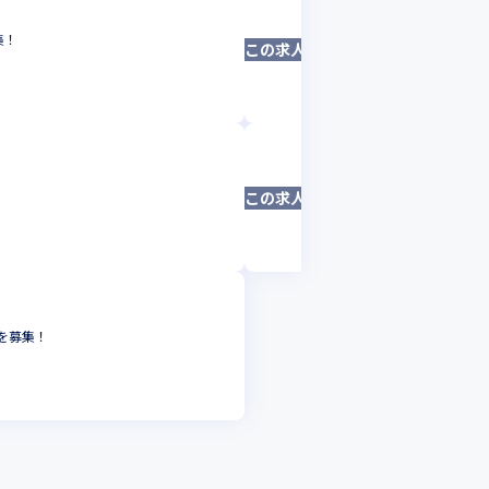
株式会社microC
集！
【完全フルリモー
この求人は募集終了しました
アプリケーション
東京都
年収 :
540
株式会社microC
【完全フルリモー
この求人は募集終了しました
アプリケーション
東京都
年収 :
660
を募集！