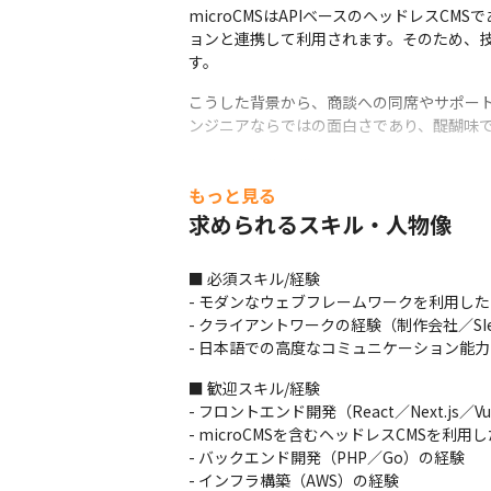
microCMSはAPIベースのヘッドレス
ョンと連携して利用されます。そのため、
す。
こうした背景から、商談への同席やサポート
ンジニアならではの面白さであり、醍醐味
以下、具体的な業務の例です。
もっと見る
==================

求められるスキル・人物像
【プリセールス】

- 商談同席および、商談前後におけるセール
- 提案用のデモサイトの開発・整備
■ 必須スキル/経験

- モダンなウェブフレームワークを利用した
【カスタマーサポート】

- クライアントワークの経験（制作会社／S
- チャットやメールでのお問い合わせの対応

- 日本語での高度なコミュニケーション能
- 障害発生時の顧客対応

- 不具合に関する一時調査や開発チームとの
■ 歓迎スキル/経験

- 公式ドキュメントやヘルプサイトの整備

- フロントエンド開発（React／Next.js／Vue
- 機能追加／仕様変更時のサポート観点で
- microCMSを含むヘッドレスCMSを利用
- バックエンド開発（PHP／Go）の経験

【カスタマーサクセス】

- インフラ構築（AWS）の経験
