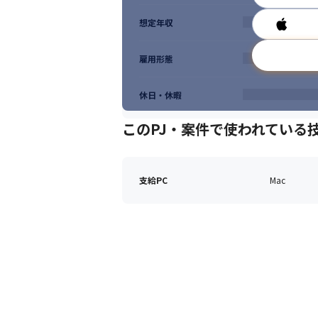
4.気づきを伝えよう - Share your insights
想定年収
より良い仕事をしていくため、部
雇用形態
休日・休暇
このPJ・案件で使われている
支給PC
Mac