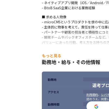
- エンタープライズ顧客への導入支援／導入
- ネイティブアプリ開発（iOS／Android／Fl
- 顧客からの要望のフィードバック

- BtoB SaaS企業における業務経験
- 既存顧客に対するチャーン防止の取り組み
■ 求める人物像

【その他】

- microCMSというプロダクトを世の中に
- プロダクトの周辺ツールや関連ウェブサイ
- 主体的に物事を考えて、責任を持って仕事
- プロダクトの仕様調査

- パートナーや顧客の担当者と積極性にコ
- 業務の自動化や効率化の推進
- 開発チームやバックオフィスチームなど
バリューにあった行動、考え方をお持ちの
==================

もっと見る
■バリュー
勤務地・給与・その他情報
オープンでいよう- No secrets

常に状況が他の人にも伝わるよう心掛け、
勤務地
選考プ
誠実に振る舞おう- Behave in good faith

ユーザーはもちろんのこと、社内のメンバ
アクセス
利用規約
、
レバテ
認のうえ、同意
本質を見極め行動しよう - Discern the essen
勤務時間
あらゆるものごとの本質を突き止め、理解