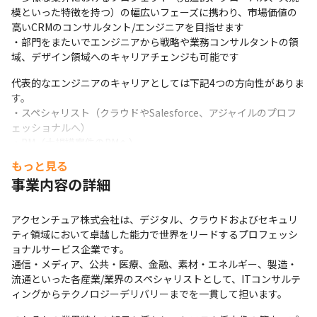
模といった特徴を持つ）の幅広いフェーズに携わり、市場価値の
高いCRMのコンサルタント/エンジニアを目指せます

・部門をまたいでエンジニアから戦略や業務コンサルタントの領
域、デザイン領域へのキャリアチェンジも可能です
代表的なエンジニアのキャリアとしては下記4つの方向性がありま
す。

・スペシャリスト（クラウドやSalesforce、アジャイルのプロフ
ェッショナルへ）

・PM（大規模案件のPMへ）

・業界特化（クライアントの業務への理解を深め、お客様との最
もっと見る
初の接点となる）

事業内容の詳細
・アーキテクト（IT企画、PoCのプロフェッショナル）
＜キャリアカウンセリング制度＞ 

アクセンチュア株式会社は、デジタル、クラウドおよびセキュリ
アクセンチュアでは社員1人1人に、ピープルリード（People 
ティ領域において卓越した能力で世界をリードするプロフェッシ
Lead）と呼ばれる

ョナルサービス企業です。

業務上の上司とは異なる上司がつき、キャリア構築の相談やフィ
通信・メディア、公共・医療、金融、素材・エネルギー、製造・
ードバックを受けることができます。

流通といった各産業/業界のスペシャリストとして、ITコンサルテ
通常業務のプロジェクトを見ている上司とは無関係な社員が担当
ィングからテクノロジーデリバリーまでを一貫して担います。
するため、ざっくばらんに相談することができます。社員は自分