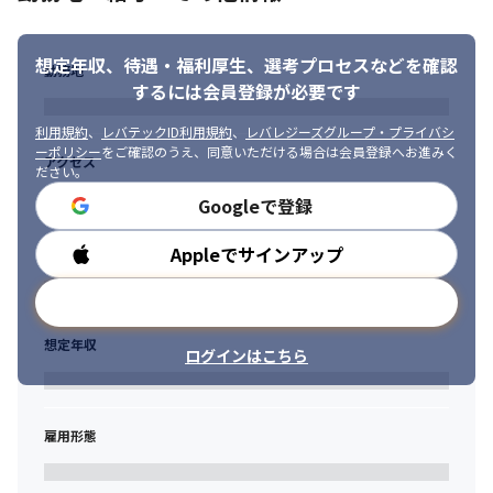
・SPA、PWAの開発経験

・Salesforceの業務領域（営業支援やカスタマーサポート、フィ
想定年収、待遇・福利厚生、
選考プロセスなどを確認
ールドサービス等）におけるコンサルティングまたはシステム導
勤務地
入経験

するには会員登録が必要です
・Salesforce認定資格を保有（経験年数に応じた認定資格の保有
が望ましい）

利用規約
、
レバテックID利用規約
、
レバレジーズグループ・プライバシ
ーポリシー
をご確認のうえ、同意いただける場合は会員登録へお進みく
・ ワークフローソリューション（ServiceNow、PEGA、
アクセス
ださい。
Intramart等）の設計・開発経験

・ ServiceNowの業務領域（IT運用高度化、社内申請業務高度化
Googleで登録
等）におけるコンサルティングまたはシステム導入経験
Appleでサインアップ
勤務時間
■ 求める人物像

・CRM、SaaSソリューションに興味をお持ちの方

メールアドレスで登録
・読み書き使用レベルかつ英語を用いた業務推進に前向きな方

・グローバルメンバーと働くことに前向きな方
想定年収
ログインはこちら
雇用形態