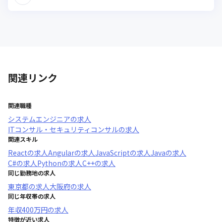
関連リンク
関連職種
システムエンジニア
の求人
ITコンサル・セキュリティコンサル
の求人
関連スキル
React
の求人
Angular
の求人
JavaScript
の求人
Java
の求人
C#
の求人
Python
の求人
C++
の求人
同じ勤務地の求人
東京都
の求人
大阪府
の求人
同じ年収帯の求人
年収
400万円
の求人
特徴が近い求人