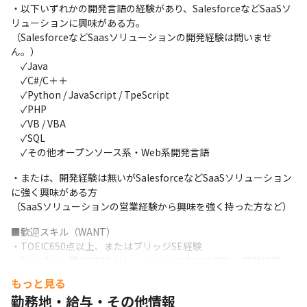
・日米欧に加え新興国市場への迅速な展開と定着化、効果創出の
・以下いずれかの開発言語の経験があり、SalesforceなどSaaSソ
支援

リューションに興味がある方。

・先端CRMソリューションによるコールセンターシステムの統
（SalesforceなどSaasソリューションの開発経験は問いませ
合、刷新の支援

ん。）

・顧客接点の変化を先読みした次世代コールセンター基盤の構
　✓Java

築　等…
　✓C#/C＋＋

　✓Python / JavaScript / TpeScript

　✓PHP

　✓VB / VBA

　✓SQL

　✓その他オープンソース系・Web系開発言語
・または、開発経験は無いがSalesforceなどSaaSソリューション
に強く興味がある方

（SaaSソリューションの営業経験から興味を強く持った方など）
■歓迎スキル（WANT）

・TOEIC650点以上、またはブリッジSE経験

・Salesforce等のCRMソリューションにおける設計・開発経験
（Sales, Service, Experience Cloud等）

もっと見る
・Java等、必須要件に記載の言語での開発経験

勤務地・給与・その他情報
・Angular、React、Vueのフレームワーク経験
