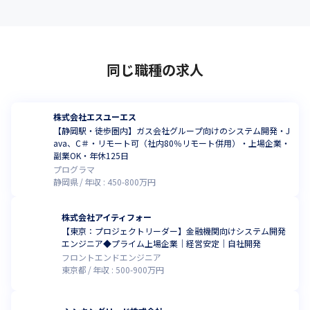
同じ職種の求人
株式会社エスユーエス
【静岡駅・徒歩圏内】ガス会社グループ向けのシステム開発・J
ava、C＃・リモート可（社内80％リモート併用）・上場企業・
副業OK・年休125日
プログラマ
静岡県
年収 :
450
-
800
万円
株式会社アイティフォー
【東京：プロジェクトリーダー】金融機関向けシステム開発
エンジニア◆プライム上場企業｜経営安定｜自社開発
フロントエンドエンジニア
東京都
年収 :
500
-
900
万円