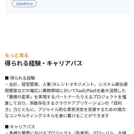
実践的スキルを磨くことが可能です

Salesforce
・海外オフィスに所属するネイティブスピーカー（英語）
社員が英語を教えるプログラム「Language Buddy 
Program」を開催しています

・技術やソリューションに関するトレーニングや有志社員
で勉強会を実施しています

・資格取得支援制度を導入しています

・全世界のプロジェクト事例を参照できるデータベース
もっと見る
「ナレッジエクスチェンジ」で、日本では導入例のない最
得られる経験・キャリアパス
新技術を用いた事例やノウハウの活用が可能です
■ 得られる経験

・会計、経営管理、人事/タレントマネジメント、システム統合運
用管理などの幅広い業務領域においてSaaS/PaaSを最大活用した 
「業務の変革」を実現するパートナーたりえるプロジェクトを推
進しており、多数存在するクラウドアプリケーションの「目利
き」力とともに、アジャイル的な意思決定を支援するための強力
なコンサルティングスキルを身に着けることができます
■ キャリアパス

・多様な業界におけるプロジェクト（先進的、グローバル、大規