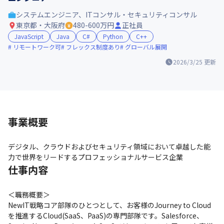
システムエンジニア、ITコンサル・セキュリティコンサル
東京都・大阪府
480-600万円
正社員
JavaScript
Java
C#
Python
C++
リモートワーク可
フレックス制度あり
グローバル展開
2026/3/25
更新
事業概要
デジタル、クラウドおよびセキュリティ領域において卓越した能
力で世界をリードするプロフェッショナルサービス企業
仕事内容
＜職務概要＞

NewIT戦略コア部隊のひとつとして、お客様のJourney to Cloud
を推進する​Cloud(SaaS、PaaS)の専門部隊です。​Salesforce、