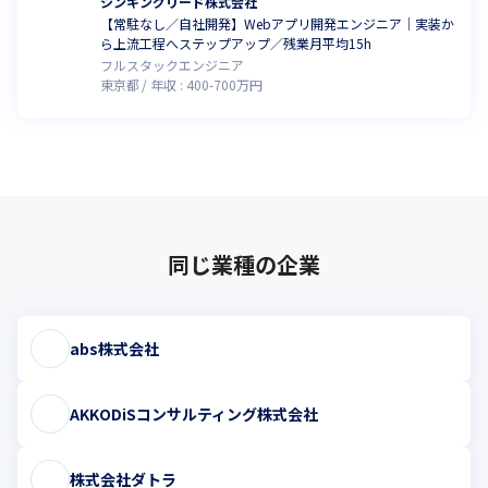
シンキングリード株式会社
【常駐なし／自社開発】Webアプリ開発エンジニア｜実装か
ら上流工程へステップアップ／残業月平均15h
フルスタックエンジニア
東京都
年収 :
400
-
700
万円
同じ業種の企業
abs株式会社
AKKODiSコンサルティング株式会社
株式会社ダトラ