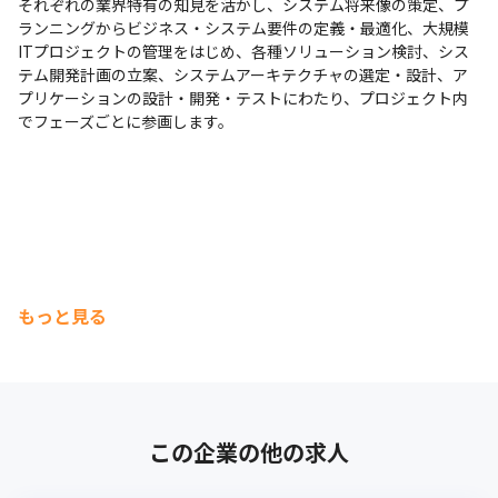
でピープルリードを選ぶことも可能で、上司に話しづらいような
それぞれの業界特有の知見を活かし、システム将来像の策定、プ
業務上の悩みや中長期的なキャリアについても相談することがで
ランニングからビジネス・システム要件の定義・最適化、大規模
きます。

ITプロジェクトの管理をはじめ、各種ソリューション検討、シス
「自分がどうなりたいか」「そのために何が必要か」など理想の
テム開発計画の立案、システムアーキテクチャの選定・設計、ア
キャリアを実現するための支援体制も整っています。
プリケーションの設計・開発・テストにわたり、プロジェクト内
でフェーズごとに参画します。
もっと見る
この企業の他の求人