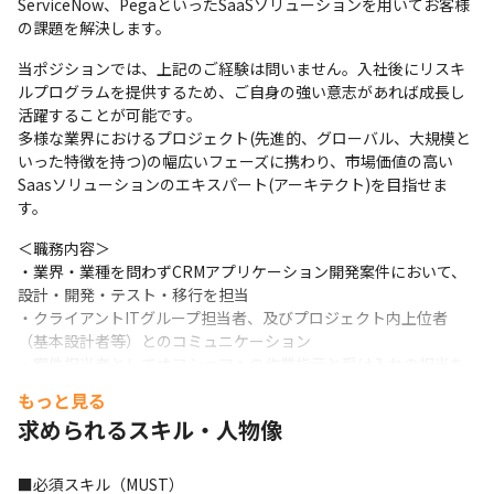
ServiceNow、PegaといったSaaSソリューションを用いてお客様
の課題を解決します。
当ポジションでは、上記のご経験は問いません。入社後にリスキ
ルプログラムを提供するため、ご自身の強い意志があれば成長し
活躍することが可能です。

多様な業界におけるプロジェクト(先進的、グローバル、大規模と
いった特徴を持つ)の幅広いフェーズに携わり、市場価値の高い
Saasソリューションのエキスパート(アーキテクト)を目指せま
す。
＜職務内容＞

・業界・業種を問わずCRMアプリケーション開発案件において、
設計・開発・テスト・移行を担当

・クライアントITグループ担当者、及びプロジェクト内上位者
（基本設計者等）とのコミュニケーション

・案件担当者としてオフショアへの作業指示と受け入れの担当を
担う可能性もあり
もっと見る
求められるスキル・人物像
※ご志向や適性により、コンサルタントを目指すことも可能で
す。

・先端CRMソリューションによる、グローバル営業基盤の構築

■必須スキル（MUST）
