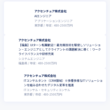
アクセンチュア株式会社
AIエンジニア
アプリケーションエンジニア
東京都
年収 :
480
-
2500
万円
アクセンチュア株式会社
【福島】UIターン転職歓迎！最先端技術を駆使しソリューショ
ン・エンジニアとしてクライアントの課題解決に導く：ワーク
ライフバランスや研修充実
システムエンジニア
福島県
年収 :
480
-
2500
万円
アクセンチュア株式会社
ITコンサルタント（CRM領域）※多種多様なITソリューショ
ンを組み合わせたデジタル変革を推進
ITコンサル・セキュリティコンサル
東京都
年収 :
480
-
2500
万円