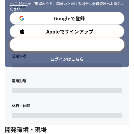
・システム開発における、要件定義や設計経験

ーポリシー
をご確認のうえ、同意いただける場合は会員登録へお進みく
アクセス
ださい。
・メインフレーム言語を用いた開発経験

・オープン系開発言語を用いたシステム開発経験　
Googleで登録
【AMOインフラエンジニア】

Appleでサインアップ
勤務時間
◆応募要件

・メインフレーム（ホスト）およびオープン系の技術要素を理解
メールアドレスで登録
し、最適な移行ソリューションを設計・開発できる技術力がある
こと

想定年収
・技術的な課題が生じた際に、必要に応じてクライアントと議論
ログインはこちら
し、実現可能な解決策を導き出す力があること

・実行フェーズでは、実行基盤やDevOpsパイプラインなどの構
築・運用を行い、問題が発生した際に適切な対処ができること　
雇用形態
◆望ましい経験・スキル

・Linux、Windows、UNIX系サーバの設計・構築・運用経験

・バックアップ、監視、ジョブ管理等のインフラ運用に関する設
休日・休暇
計・構築・運用経験

・クラウド環境（AWS/Azure/GCP/OCI）いずれかの設計・構築・
運用経験
開発環境・現場