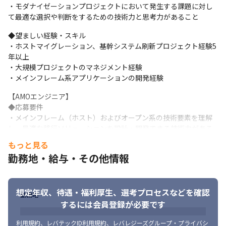
・モダナイゼーションプロジェクトにおいて発生する課題に対し
て最適な選択や判断をするための技術力と思考力があること　
◆望ましい経験・スキル

・ホストマイグレーション、基幹システム刷新プロジェクト経験5
年以上

・大規模プロジェクトのマネジメント経験

・メインフレーム系アプリケーションの開発経験　
【AMOエンジニア】

◆応募要件

・メインフレーム（ホスト）およびオープン系の技術要素を理解
し、最適な移行ソリューションを設計・開発できる技術力がある
こと

もっと見る
・移行における技術的な課題が生じた際に、必要に応じてクライ
勤務地・給与・その他情報
アントと議論し、実現可能な解決策を導き出す力があること

・実行フェーズでは、プログラム変換や現新比較検証の実作業を
行い、発生した障害について原因調査・対応などを行えること　
想定年収、待遇・福利厚生、
選考プロセスなどを確認
勤務地
◆望ましい経験・スキル

するには会員登録が必要です
・COBOL/Java開発経験3年以上・メインフレーム開発・運用・保
守経験

利用規約
、
レバテックID利用規約
、
レバレジーズグループ・プライバシ