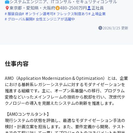
システムエンジニア、ITコンサル・セキュリティコンサル
東京都・愛知県・大阪府
480-2500万円
正社員
服装自由
オンライン選考可
フレックス制度あり
上場企業
グローバル展開
女性エンジニアが活躍中
2026/3/25
更新
仕事内容
AMO（Application Modernization & Optimization）とは、企業
における基幹系レガシーシステムに対するモダナイゼーションを
推進する組織です。主に、オープン系基盤への移行、プログラム
変換などいったメインフレームの技術から脱却を行い、次世代テ
クノロジーの導入を見据えたシステムの刷新を推進します。　
【AMOコンサルタント】

現行システムの状態を評価し、最適なモダナイゼーション手法の
検討・計画立案を担当します。また、要件定義から開発、テスト
までの工程に対して一貫してプロジェクトのマネジメントを担当