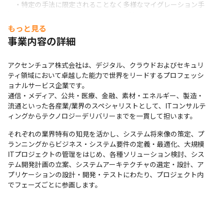
だけ成長できたかで決定します

　・特定の手法に限定されることなく多様なマイグレーション手
・立場や上下関係に関係なく全員がとことん考え抜き、価
法（リホスト/デホスト、言語変換、再構築、一部Microservice化
値を追求し、自分の意見を率直に発言することを推奨して
など）を習得することが可能です。

もっと見る
　・実行フェーズでは、自動化ツールを活用した高精度・高速な
います

事業内容の詳細
変換手法や、弊社オフショア拠点を活用したデリバリ手法を習得
・コミュニケーションツール（社内外問わず）は
することができます。
Microsoft Teamsを利用しています

アクセンチュア株式会社は、デジタル、クラウドおよびセキュリ
・世界中の案件担当者に、チャットやメールで気軽に技術
ティ領域において卓越した能力で世界をリードするプロフェッシ
的な相談をすることが可能です

ョナルサービス企業です。

・男女ともに働きやすい職場づくりを目指して、制度整備
通信・メディア、公共・医療、金融、素材・エネルギー、製造・
やカルチャー変革を推進しています

流通といった各産業/業界のスペシャリストとして、ITコンサルテ
ィングからテクノロジーデリバリーまでを一貫して担います。
・女性社員は全体の36.5%、女性の管理職員数の割合は
17.8%、女性の育休取得率は100%、男性の育休取得率は
それぞれの業界特有の知見を活かし、システム将来像の策定、プ
36.7％、男性の平均育休取得日数は119日です（2022年3
ランニングからビジネス・システム要件の定義・最適化、大規模
月時点）

ITプロジェクトの管理をはじめ、各種ソリューション検討、シス
テム開発計画の立案、システムアーキテクチャの選定・設計、ア
プリケーションの設計・開発・テストにわたり、プロジェクト内
■ 教育体制

でフェーズごとに参画します。
・24,000コース以上の豊富なオンライントレーニングで
実践的なスキルを磨くことが可能です

・海外オフィスに所属するネイティブスピーカー（英語）