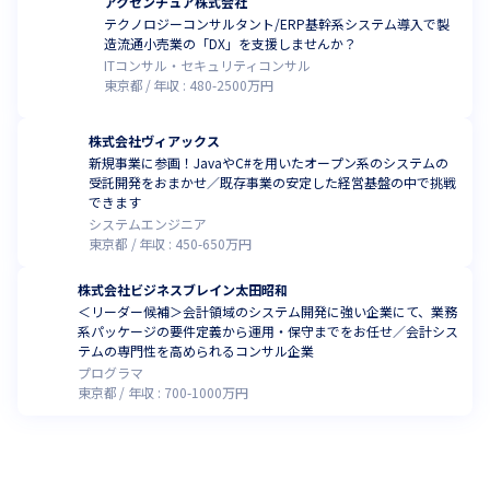
アクセンチュア株式会社
テクノロジーコンサルタント/ERP基幹系システム導入で製
造流通小売業の「DX」を支援しませんか？
ITコンサル・セキュリティコンサル
東京都
年収 :
480
-
2500
万円
株式会社ヴィアックス
新規事業に参画！JavaやC#を用いたオープン系のシステムの
受託開発をおまかせ／既存事業の安定した経営基盤の中で挑戦
できます
システムエンジニア
東京都
年収 :
450
-
650
万円
株式会社ビジネスブレイン太田昭和
＜リーダー候補＞会計領域のシステム開発に強い企業にて、業務
系パッケージの要件定義から運用・保守までをお任せ／会計シス
テムの専門性を高められるコンサル企業
プログラマ
東京都
年収 :
700
-
1000
万円