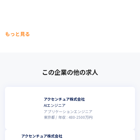
社員が英語を教えるプログラム「Language Buddy 
Program」を開催しています

・技術やソリューションに関するトレーニングや有志社員
で勉強会を実施しています

・資格取得支援制度を導入しています

もっと見る
・全世界のプロジェクト事例を参照できるデータベース
「ナレッジエクスチェンジ」で、日本では導入例のない最
新技術を用いた事例を参照し、ノウハウを活用することが
可能です
この企業の他の求人
アクセンチュア株式会社
AIエンジニア
アプリケーションエンジニア
東京都
年収 :
480
-
2500
万円
アクセンチュア株式会社