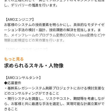
し、デリバリーの推進を行います。　
【AMOエンジニア】

お客様のシステムの技術要素を明らかにし、具体的なモダナイゼ
ーション手法の検討・設計、技術課題の解決を担当します。ま
た、メインフレームのプログラム変換(COBOL→Java変換など)や
現新比較検証などの実作業を行います。　
【AMOインフラエンジニア】

現行システムのメインフレームおよび周辺システムのインフラ基
もっと見る
盤現状を評価し、最適なマイグレーション手法を検討、マイグレ
求められるスキル・人物像
ーション計画の立案を担当します。また、要件定義から設計、開
発、テストまでの工程に対して一貫してプロジェクトのインフラ
領域を担当し、デリバリーの推進を行います。
【AMOコンサルタント】

◆応募要件

・基幹系レガシーシステム刷新プロジェクトにおける検討支援な
どのコンサルティングができること

・現行システムを調査し、リスクやコスト、期間等を考慮しなが
ら、お客様と共に最適な手法を選定し、実現可能な計画立案がで
きること
