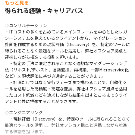
もっと見る
得られる経験・キャリアパス
■ 勤務環境

◇コンサルテーション

・フレックスタイム制度を導入しています

・ITコストの多くを占めているメインフレームを中心としたレガ
・在宅勤務制度を導入しています（弊社条件を満たし、事
シーシステムを抱えているクライアントから、マイグレーション
前にしかるべき承認を得られた場合、在宅勤務制度を利用
計画を作成するための現状評価（Discovery）を、特定のツールに
可能。）

縛られることなく最適なツールを活用し、弊社オフショア拠点と
連携しながら推進する役割を担います。

■ 社内の雰囲気

　・特定の手法に限定されることなく適切なマイグレーション手
法（リホスト/デホスト、言語変換、再構築、一部Microservice化
・Salesforce認定資格保持者を全世界6,000名以上、日本
など）を現状評価に基づき選定することができます。

国内でも300名以上有するほか、全世界でオラクルソリュ
　・計画だけではなく実行フェーズまで携わることで、自動化ツ
ーションに関するスキルを身に着けたコンサルタントは
ールを活用した高精度・高速な変換、弊社オフショア拠点を活用
54,000名以上で、各界のスペシャリストが多数在籍してい
したコスト低減などを追求しながら結果を出すところまでクライ
ます（2024年6月時点）

アントと共に推進することができます。
◇エンジニアリング

＜カルチャー＞

　・現状評価（Discovery）を、特定のツールに縛られることなく
・評価は個人の強みと今後の成長に重きを置いて、他の社
最適なツールを活用し、弊社オフショア拠点と連携しながら推進
員との比較や年功序列ではなく、去年と比べて自分がどれ
する役割を担います。
