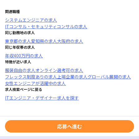
関連職種
システムエンジニア
の求人
ITコンサル・セキュリティコンサル
の求人
同じ勤務地の求人
東京都
の求人
愛知県
の求人
大阪府
の求人
同じ年収帯の求人
年収
400万円
の求人
特徴が近い求人
服装自由
の求人
オンライン選考可
の求人
フレックス制度あり
の求人
上場企業
の求人
グローバル展開
の求人
女性エンジニアが活躍中
の求人
求人検索ページに戻る
ITエンジニア・デザイナー求人を探す
応募へ進む