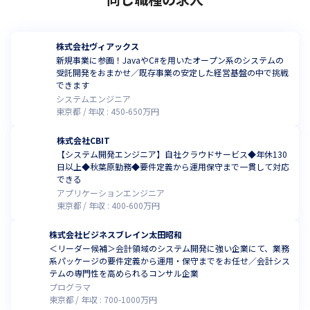
株式会社ヴィアックス
新規事業に参画！JavaやC#を用いたオープン系のシステムの
受託開発をおまかせ／既存事業の安定した経営基盤の中で挑戦
できます
システムエンジニア
東京都
年収 :
450
-
650
万円
株式会社CBIT
【システム開発エンジニア】自社クラウドサービス◆年休130
日以上◆秋葉原勤務◆要件定義から運用保守まで一貫して対応
できる
アプリケーションエンジニア
東京都
年収 :
400
-
600
万円
株式会社ビジネスブレイン太田昭和
＜リーダー候補＞会計領域のシステム開発に強い企業にて、業務
系パッケージの要件定義から運用・保守までをお任せ／会計シス
テムの専門性を高められるコンサル企業
プログラマ
東京都
年収 :
700
-
1000
万円