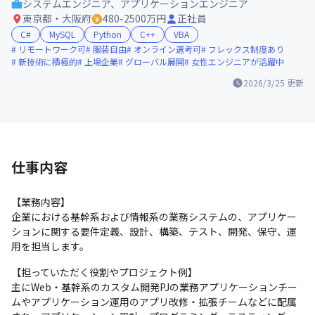
システムエンジニア、アプリケーションエンジニア
東京都・大阪府
480-2500万円
正社員
C#
MySQL
Python
C++
VBA
リモートワーク可
服装自由
オンライン選考可
フレックス制度あり
新技術に積極的
上場企業
グローバル展開
女性エンジニアが活躍中
2026/3/25
更新
仕事内容
【業務内容】

企業における基幹系および情報系の業務システムの、アプリケー
ションに関する要件定義、設計、構築、テスト、開発、保守、運
用を担当します。
【担っていただく役割やプロジェクト例】

主にWeb・基幹系のカスタム開発PJの業務アプリケーションチー
ムやアプリケーション運用のアプリ改修・拡張チームなどに配属