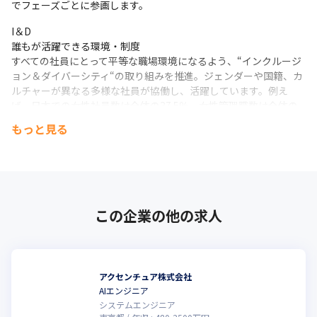
でフェーズごとに参画します。
I＆D

誰もが活躍できる環境・制度

すべての社員にとって平等な職場環境になるよう、“インクルージ
ョン＆ダイバーシティ“の取り組みを推進。ジェンダーや国籍、カ
ルチャーが異なる多様な社員が協働し、活躍しています。例え
ば、日本での女性社員数は全体の37.5％、女性管理職数は全体の
19.3％（ともに2022年9月現在）となっています。また、国連
もっと見る
LGBTI企業行動基準を支持し職場環境におけるインクルージョン
を促進するなど、誰もが平等に自分らしく働き、力を発揮できる
よう尽力しています。
Pride

独自の働き方改革を進めています

この企業の他の求人
全社員イノベーション活動として展開されている、組織風土改革
「Project PRIDE」。2015年からスタートし、社員のワークスタ
イルの改善に繋がり、データとしても実施前と比較して、離職率
は半減、女性社員比率も向上しました。弊社がお客様へのコンサ
アクセンチュア株式会社
ルティングで培ってきた変革実現のナレッジや生産性向上を生む
AIエンジニア
ツール共有が奨励され、継続的に自社に対してもイノベーション
システムエンジニア
を実現し続けています。