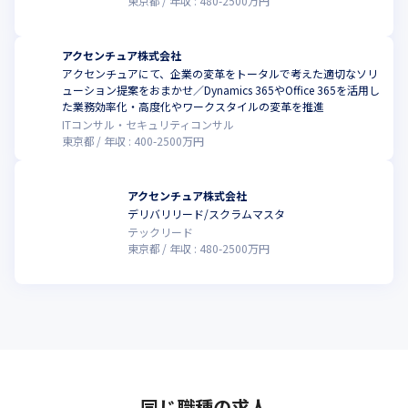
東京都
年収 :
480
-
2500
万円
トークストレート

Think Straight, Talk Straight

アクセンチュア株式会社
“とことん考え抜き、ストレートに伝える“。立場に関わらず自分
アクセンチュアにて、企業の変革をトータルで考えた適切なソリ
の考えを率直に発言することが歓迎される、弊社のオープンなカ
ューション提案をおまかせ／Dynamics 365やOffice 365を活用し
ルチャーを表す際によく使われる言葉です。
た業務効率化・高度化やワークスタイルの変革を推進
ITコンサル・セキュリティコンサル
東京都
年収 :
400
-
2500
万円
アクセンチュア株式会社
デリバリリード/スクラムマスタ
テックリード
東京都
年収 :
480
-
2500
万円
同じ職種の求人