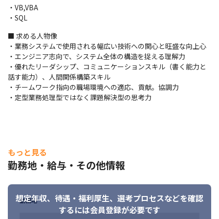
・VB,VBA

・SQL
■ 求める人物像

・業務システムで使用される幅広い技術への関心と旺盛な向上心

・エンジニア志向で、システム全体の構造を捉える理解力

・優れたリーダシップ、コミュニケーションスキル（書く能力と
話す能力）、人間関係構築スキル

・チームワーク指向の職場環境への適応、貢献。協調力

・定型業務処理型ではなく課題解決型の思考力
もっと見る
勤務地・給与・その他情報
想定年収、待遇・福利厚生、
選考プロセスなどを確認
勤務地
するには会員登録が必要です