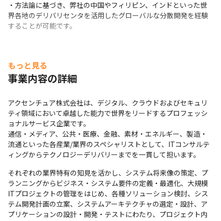
新技術を用いた事例を参照し、ノウハウを活用することが
・方法論に基づき、弊社の中国やフィリピン、インドといった世
界各地のデリバリセンタを活用したグローバルな分散開発を経験
可能です
することが可能です。
もっと見る
事業内容の詳細
アクセンチュア株式会社は、デジタル、クラウドおよびセキュリ
ティ領域において卓越した能力で世界をリードするプロフェッシ
ョナルサービス企業です。

通信・メディア、公共・医療、金融、素材・エネルギー、製造・
流通といった各産業/業界のスペシャリストとして、ITコンサルテ
ィングからテクノロジーデリバリーまでを一貫して担います。
それぞれの業界特有の知見を活かし、システム将来像の策定、プ
ランニングからビジネス・システム要件の定義・最適化、大規模
ITプロジェクトの管理をはじめ、各種ソリューション検討、シス
テム開発計画の立案、システムアーキテクチャの選定・設計、ア
プリケーションの設計・開発・テストにわたり、プロジェクト内