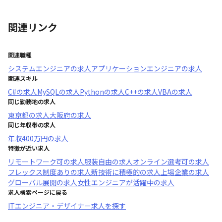
関連リンク
関連職種
システムエンジニア
の求人
アプリケーションエンジニア
の求人
関連スキル
C#
の求人
MySQL
の求人
Python
の求人
C++
の求人
VBA
の求人
同じ勤務地の求人
東京都
の求人
大阪府
の求人
同じ年収帯の求人
年収
400万円
の求人
特徴が近い求人
リモートワーク可
の求人
服装自由
の求人
オンライン選考可
の求人
フレックス制度あり
の求人
新技術に積極的
の求人
上場企業
の求人
グローバル展開
の求人
女性エンジニアが活躍中
の求人
求人検索ページに戻る
ITエンジニア・デザイナー求人を探す