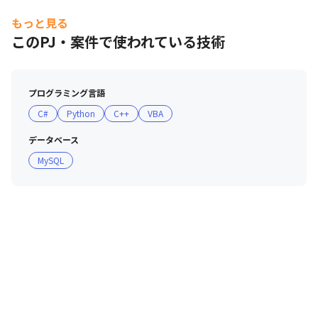
・フレックスタイム制度を導入しています

もっと見る
・在宅勤務制度を導入しています（弊社条件を満たし、事
このPJ・案件で使われている技術
前にしかるべき承認を得られた場合、在宅勤務制度を利用
可能。）

プログラミング言語
■ 社内の雰囲気

C#
Python
C++
VBA
・Salesforce認定資格保持者を全世界6,000名以上、日本
国内でも300名以上有するほか、全世界でオラクルソリュ
データベース
ーションに関するスキルを身に着けたコンサルタントは
MySQL
54,000名以上で、各界のスペシャリストが多数在籍してい
ます（2023年4月時点）

＜カルチャー＞

・評価は個人の強みと今後の成長に重きを置いて、他の社
員との比較や年功序列ではなく、去年と比べて自分がどれ
だけ成長できたかで決定します

・立場や上下関係に関係なく全員がとことん考え抜き、価
値を追求し、自分の意見を率直に発言することを推奨して