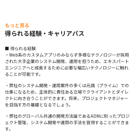
います

・コミュニケーションツール（社内外問わず）は
Microsoft Teamsを利用しています

・世界中の案件担当者に、チャットやメールで気軽に技術
もっと見る
的な相談をすることが可能です

得られる経験・キャリアパス
・男女ともに働きやすい職場づくりを目指して、制度整備
やカルチャー変革を推進しています

■ 得られる経験

・Web系のカスタムアプリのみならず多様なテクノロジーが採用
■ 教育体制

された大手企業のシステム開発、運用を担うため、エキスパート
・24,000コース以上の豊富なオンライントレーニングで
エンジニアへと成長するために必要な幅広いテクノロジーに触れ
実践的なスキルを磨くことが可能です

ることが可能です。
・海外オフィスに所属するネイティブスピーカー（英語）
・弊社のシステム開発・運用案件の多くは元請（プライム）での
社員が英語を教えるプログラム「Language Buddy 
仕事になるため、主体的に責任ある立場でクライアントとダイレ
Program」を開催しています

クトに向き合うことができます。将来、プロジェクトマネジャー
・技術やソリューションに関するトレーニングや有志社員
を目指す方の基礎となるでしょう。
で勉強会を実施しています

・弊社のグローバル共通の開発方法論であるADMに則ったプロジ
・資格取得支援制度を導入しています

ェクト管理、システム開発や運用の手法を習得することができま
・全世界のプロジェクト事例を参照できるデータベース
す。
「ナレッジエクスチェンジ」で、日本では導入例のない最