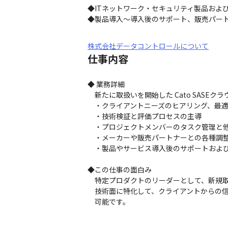
◆ITネットワーク・セキュリティ製品およ
◆製品導入～導入後のサポート、販売パー
株式会社データコントロールについて
仕事内容
◆ 業務詳細

　新たに取扱いを開始した Cato SASE
　・クライアントニーズのヒアリング、最適
　・技術検証と評価プロセスの主導

　・プロジェクトメンバーのタスク管理と他
　・メーカーや販売パートナーとの各種調整
　・製品やサービス導入後のサポートおよび
◆この仕事の面白み

　特定プロダクトのリーダーとして、新規取
　技術面に特化して、クライアントからの信
　可能です。