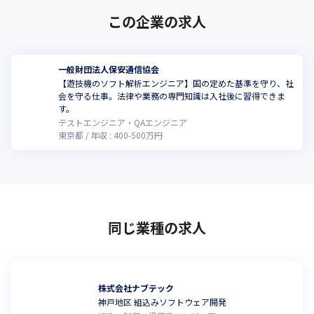
この企業の求人
一般財団法人保安通信協会
【遊技機のソフト解析エンジニア】国の定めた基準を守り、社
会を守る仕事。法律や業務の専門知識は入社後に習得できま
す。
テストエンジニア・QAエンジニア
東京都
年収 :
400
-
500
万円
同じ業種の求人
株式会社ナブテック
神戸地区 組込みソフトウェア開発