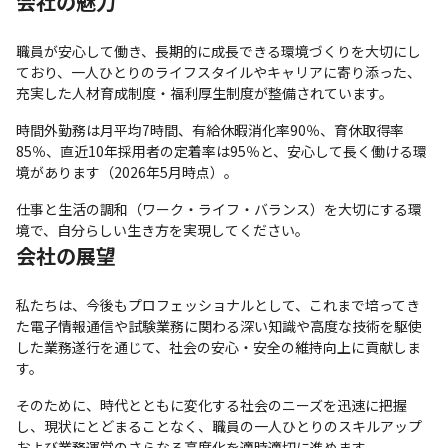
会社の魅力
職員が安心して働き、長期的に成長できる環境づくりを大切にし
ており、一人ひとりのライフスタイルやキャリアに寄り添った、
充実した人材育成制度・福利厚生制度が整備されています。
時間外勤務は月平均7時間、有給休暇消化率90％、育休取得率
85％、直近10年採用者の定着率は95％と、安心して長く働ける環
境があります（2026年5月時点）。
仕事と生活の調和（ワーク・ライフ・バランス）を大切にする環
境で、自分らしい生き方を実現してください。
会社の展望
私たちは、今後もプロフェッショナルとして、これまで培ってき
た電子情報通信や試験業務に関わる深い知識や高度な技術を駆使
した業務遂行を通じて、社会の安心・安全の維持向上に貢献しま
す。
そのために、時代とともに変化する社会のニーズを迅速に把握
し、現状にとどまることなく、職員の一人ひとりのスキルアップ
および業務運営のさらなる高度化を適時適切に進めます。