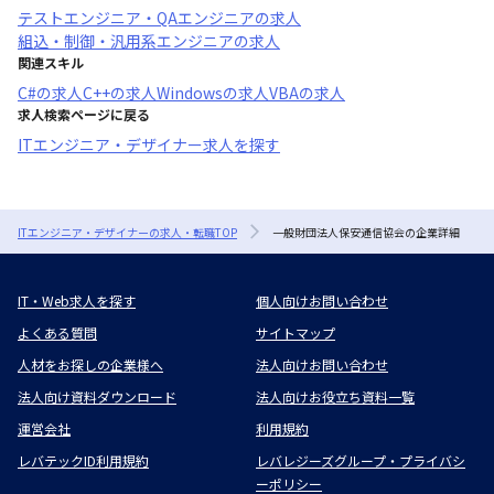
テストエンジニア・QAエンジニア
の求人
組込・制御・汎用系エンジニア
の求人
関連スキル
C#
の求人
C++
の求人
Windows
の求人
VBA
の求人
求人検索ページに戻る
ITエンジニア・デザイナー求人を探す
ITエンジニア・デザイナーの求人・転職TOP
一般財団法人保安通信協会の企業詳細
IT・Web求人を探す
個人向けお問い合わせ
よくある質問
サイトマップ
人材をお探しの企業様へ
法人向けお問い合わせ
法人向け資料ダウンロード
法人向けお役立ち資料一覧
運営会社
利用規約
レバテックID利用規約
レバレジーズグループ・プライバシ
ーポリシー