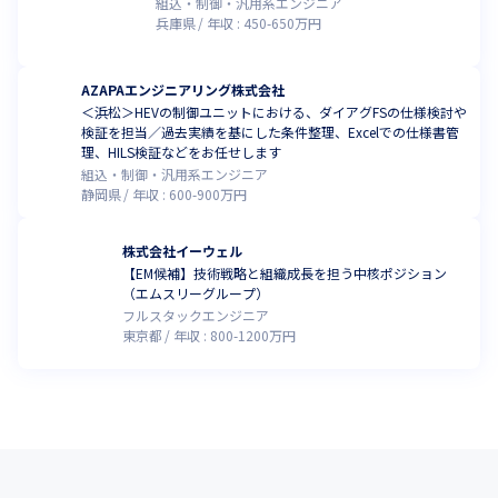
組込・制御・汎用系エンジニア
兵庫県
年収 :
450
-
650
万円
AZAPAエンジニアリング株式会社
＜浜松＞HEVの制御ユニットにおける、ダイアグFSの仕様検討や
検証を担当／過去実績を基にした条件整理、Excelでの仕様書管
理、HILS検証などをお任せします
組込・制御・汎用系エンジニア
静岡県
年収 :
600
-
900
万円
株式会社イーウェル
【EM候補】技術戦略と組織成長を担う中核ポジション
（エムスリーグループ）
フルスタックエンジニア
東京都
年収 :
800
-
1200
万円