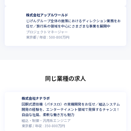
株式会社アップルワールド
じげんグループ全体の施策におけるディレクション業務をお
任せ／旅行系の領域を中心にさまざまな事業を展開中
プロジェクトマネージャー
東京都
年収 :
500
-
800
万円
同じ業種の求人
株式会社ナナラボ
回胴式遊技機（パチスロ）の実機開発をお任せ／組込システム
開発の経験を、エンターテイメント領域で発揮するチャンス！
自由な社風、柔軟な働き方も魅力
組込・制御・汎用系エンジニア
東京都
年収 :
350
-
800
万円