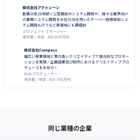
株式会社アクトシーン
創業以来20年続く公営競技のシステム開発や、様々な業界向け
の業務システム開発をお任せ/AIを用いたサーバー故障検知シス
テム開発も行うなど新領域にも積極的
プロジェクトマネージャー
東京都
年収 :
400
-
600
万円
株式会社Compass
幅広い事業領域と質の高いクリエイティブで複合的なプロモー
ションを実現／企画提案及び制作におけるクリエイティブプロ
デュースをお任せ！
Webプロデューサー
東京都
年収 :
450
-
700
万円
同じ業種の企業