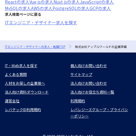
React
の求人
Vue.js
の求人
Nuxt.js
の求人
JavaScript
の求人
MySQL
の求人
AWS
の求人
PostgreSQL
の求人
GCP
の求人
求人検索ページに戻る
ITエンジニア・デザイナー求人を探す
ITエンジニア・デザイナーの求人・転職TOP
株式会社アップルワールドの企業詳細
IT・Web求人を探す
個人向けお問い合わせ
よくある質問
サイトマップ
人材をお探しの企業様へ
法人向けお問い合わせ
法人向け資料ダウンロード
法人向けお役立ち資料一覧
運営会社
利用規約
レバテックID利用規約
レバレジーズグループ・プライバシ
ーポリシー