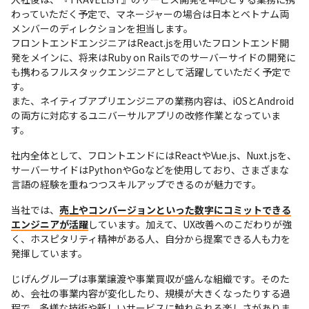
わっていただく予定で、マネージャーの場合は日本とベトナム両
メンバーのディレクションを担当します。

フロントエンドエンジニアはReact.jsを用いたフロントエンド開
発をメインに、将来はRuby on Railsでのサーバーサイドの開発に
も携わるフルスタックエンジニアとして活躍していただく予定で
す。

また、ネイティブアプリエンジニアの業務内容は、iOSとAndroid
の両方に対応するユニバーサルアプリの改修作業となっていま
す。
社内全体として、フロントエンドにはReactやVue.js、Nuxt.jsを、
サーバーサイドはPythonやGoなどを使用しており、さまざまな
言語の経験を重ねつつスキルアップできるのが魅力です。
当社では、
売上やコンバージョンといった数字にコミットできる
エンジニアが活躍
しています。加えて、UX改善へのこだわりが強
く、ホスピタリティ精神がある人、自分から提案できる人も力を
発揮しています。
じげんグループは事業譲渡や事業買収が盛んな組織です。そのた
め、会社の事業内容が変化したり、規模が大きくなったりする過
程で、多様な技術や新しいサービスに触れられる楽しさがありま