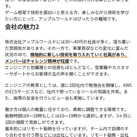
す。

ゲーム感覚で技術を面白いと思える方、楽しみながら技術を学び
たい方にとって、アップルワールドはぴったりの職場です。
会社の魅力2
株式会社アップルワールドには30～40代の社員が多く、落ち着い
た雰囲気があります。その一方で、事業買収などの変化に富んだ
状況の中で、
積極的に新しい技術を取り入れていく社風があり、
メンバーはチャレンジ精神が旺盛
です。

エンジニアと他職種との垣根もほとんどなく、営業職やカスタマ
ーサポートからお客様の生の声を聞くことができます。
エンジニアの教育としては、週に1回社内で勉強会を開催し、AWS
のECSサービスなど、社内で使っているツールの知識を共有。ま
た、施策の反省を行うレビュー会も実施しています。
働き方は個人の裁量に任せており、柔軟に調整できる環境です。
勤務時間は9～18時もしくは10～19時から選択しますが、3ヶ月に
1回の頻度で見直しができます。

基本的にはリモート勤務を行っていますが、チーム内で目標のす
り合わせを行う際などには出社しています。リモート勤務・出社