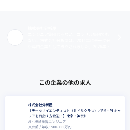
■基盤運用構築部（一都三県勤務）

データ基盤の設計・構築・運用を担い、大規模なデータ活用を支
える部門。

SQLやクラウド経験を活かし、安定した分析環境を整備します。

キャリア魅力：インフラの専門性とデータ活用の最前線を掛け合
株式会社分析屋
わせたスキルが身につく。
エンジニア集団じゃない。コンサル集団でも
ない。株式会社分析屋は、2011年にデータ分
■BI推進部（一都三県勤務）

析専門企業として設立されました。2026年8
BIツールを用いたデータ可視化やダッシュボード構築を専門とす
月現在は、データ分析に加え、AI・BI・クラ
る部門。

ウド・データ基盤構築など、先･･･
SQLに加えてTableauやPowerBIなどの経験が活かせ、企業のデー
タ活用を加速させます。

キャリア魅力：“見える化”を通じて経営・現場にインパクトを与
える実感を得られる。
この企業の他の求人
■SAC部（藤沢本社勤務）

上流工程・コンサルティングに特化した部門。

SQL＋Pythonに加え、課題抽出・顧客折衝力を活かし、意思決定
株式会社分析屋
を支える提案型の仕事を担います。

【データサイエンティスト（ミドルクラス）／PM・PLキャ
キャリア魅力：単なる分析者ではなく「顧客課題を解決するパー
リアを目指す方歓迎！】東京・神奈川
トナー」として活躍。
AI・機械学習エンジニア
東京都
年収 :
500
-
700
万円