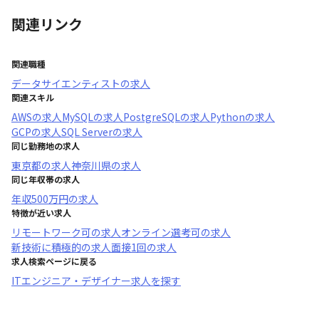
関連リンク
関連職種
データサイエンティスト
の求人
関連スキル
AWS
の求人
MySQL
の求人
PostgreSQL
の求人
Python
の求人
GCP
の求人
SQL Server
の求人
同じ勤務地の求人
東京都
の求人
神奈川県
の求人
同じ年収帯の求人
年収
500万円
の求人
特徴が近い求人
リモートワーク可
の求人
オンライン選考可
の求人
新技術に積極的
の求人
面接1回
の求人
求人検索ページに戻る
ITエンジニア・デザイナー求人を探す