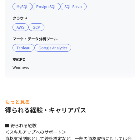
のツール開発

MySQL
PostgreSQL
SQL Server
【現在P]/マーケティング関連、分析エンジニア】

・毎月の清涼飲料水市場規模や売上動向の推計

クラウド
・レポート作成サポート

AWS
GCP
・使用する分析ツールの作成及び改修
マーケ・データ分析ツール
Tableau
Google Analytics
支給PC
Windows
もっと見る
得られる経験・キャリアパス
■ 得られる経験

＜スキルアップへのサポート＞

資格支援制度として統計検定など、一部の資格取得に対しては会