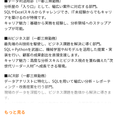
■データ利活用部（一都三県勤務）

ち、 発信する。
分析屋の「入り口」として、幅広い案件に対応する部門。

SQLやExcelスキルからチャレンジでき、IT未経験からでもキャリ
▼剣コース(技術職)

アを築けるのが特徴です。

一般的に技術職でキャリアを積み上げていきたい人向けのコース
キャリア魅力：基礎から実務を経験し、分析領域へのステップア
です。

ップが可能。
組織の技術発展を促進する役割を担い、 技術でリードする。
■AIビジネス部（一都三県勤務）

▼武士コース

最先端のAI技術を駆使し、ビジネス課題を解決に導く部門。

よりライフワークバランスを重視したコースとなります。

SQL＋Pythonを武器に、機械学習やAIモデルを活用した提案・実
~Withコロナへの取組み〜
装を行い、顧客の成果創出を直接支援します。

キャリア魅力：高度な分析スキルとビジネス視点を兼ね備えた“次
世代リーダー人材”へ成長できる環境。
■ACR部（一都三県勤務）

データアナリストに特化し、SQLを用いて幅広い分析・レポーテ
ィング・改善提案を行う部門。

現場のデータを深掘りし、ビジネス課題を数値から解決に導きま
す。

キャリア魅力：データから価値を生み出し、企業変革を支える分
析のプロへ成長可能。
もっと見る