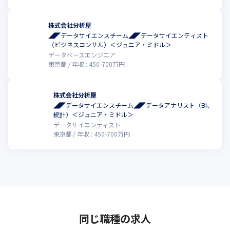
株式会社分析屋
◢◤データサイエンスチーム◢◤データサイエンティスト
（ビジネスコンサル）＜ジュニア・ミドル＞
データベースエンジニア
東京都
年収 :
450
-
700
万円
株式会社分析屋
◢◤データサイエンスチーム◢◤データアナリスト（BI、
こ
統計）＜ジュニア・ミドル＞
データサイエンティスト
東京都
年収 :
450
-
700
万円
同じ職種の求人