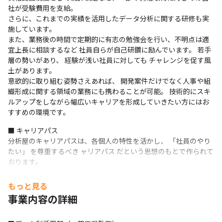
社が受験費用を支給。

さらに、これまでの実績を活用したデータ分析に関する研修も実
施しています。

また、業務後の時間で定期的に有志の勉強会を行い、不明点は適
宜上長に相談するなど 社員自らが自己研鑽に励んでいます。 若手
層の勢いがあり、 経験が浅い社員に対しても チャレンジを促す風
土があります。

意欲的に取り組む姿勢さえあれば、 開発案件だけでなく人事や組
織形成に関する領域の業務にも携わることが可能。 技術的にスキ
ルアップをしながら幅広いキャリアを形成していきたい方にはお
すすめの環境です。
■ キャリアパス

分析屋のキャリアパスは、各個人の特性を活かし、 「社員のやり
たい」 を尊重するべき ャリアパス だという思想のもとで作られて
おります。

マネジメント/技術/ライフワークバランスなどの、 社員が重視す
る働き方を実現するためのコースとなります。
もっと見る
事業内容の詳細
▼将コース (総合職)

一般的に管理職を目指していきたい方向けのコースです。

将来マネージャーとして組織を作っていきたい人、自ら考えを持