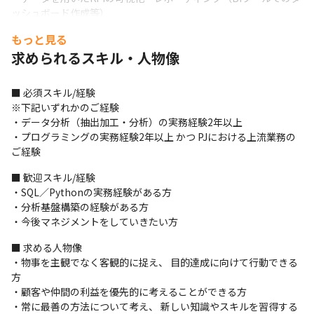
ッシュボード作成等）

・データ解析、分析業務（ビッグデータ分析、統計解析など）

もっと見る
・分析結果報告、施策立案（報告書作成、顧客報告会でのプレゼ
求められるスキル・人物像
ンなど）
　　変更の範囲：会社が指定した業務
■ 必須スキル/経験

※下記いずれかのご経験

【ビジネス領域】
・データ分析（抽出加工・分析）の実務経験2年以上

まずはPL候補としてチームマネジメントや若手データアナリスト
・プログラミングの実務経験2年以上 かつ PJにおける上流業務の
／データサイエンティストの育成のサポートからお願いします。

ご経験
ゆくゆくは独り立ちしてマネジメントをしていただきます。
■ 歓迎スキル/経験

・プロジェクトマネジメント

・SQL／Pythonの実務経験がある方

　-顧客の組織全体のデータ活用に関する課題抽出

・分析基盤構築の経験がある方

　-顧客に対しての提案活動および課題解決方針の策定

・今後マネジメントをしていきたい方
　-お客様の経営計画や業界の動向に応じたアカウントプランの策
■ 求める人物像

定と提案

・物事を主観でなく客観的に捉え、 目的達成に向けて行動できる
　-全体方針の検討／策定

方

　-タスク・スケジュール管理

・顧客や仲間の利益を優先的に考えることができる方

　-稼働／コスト管理

・常に最善の方法について考え、 新しい知識やスキルを習得する
　-進捗管理
