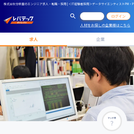
株式会社分析屋のエンジニア求人・転職・採用 | ＜IT経験者採用＞データサイエンティストPM・P
会員登録
ログイン
人材をお探しの企業様はこちら
求人
企業
マッチ率