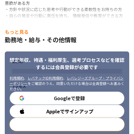
意欲がある方

　-品質管理

・方針や状況に応じた思考や行動ができる柔軟性をお持ちの方

・トラブル対応と対策

・自らの発言や行動に責任を持ち、 情報発信や教育ができる方
・アカウントプラン実現に向けた社内体制構築およびチームビル
ディング　

・SLAなどを含む契約内容の調整および交渉
もっと見る
勤務地・給与・その他情報
変更の範囲：会社が指定した業務
■案件事例
想定年収、待遇・福利厚生、
選考プロセスなどを確認
勤務地
・鉄道会社におけるインバウンド客の受け入れ態勢を整えるため
するには会員登録が必要です
の課題整理から要件定義、調査、レポーティング

・教育業界における学習用アプリの利用者数増加のためのアクセ
利用規約
、
レバテックID利用規約
、
レバレジーズグループ・プライバシ
ス解析、KPI設定

ーポリシー
をご確認のうえ、同意いただける場合は会員登録へお進みく
アクセス
・消費財メーカーの新商品開発における分析設計からBIツールを
ださい。
用いて分析環境を作成、パネルデータを用いたKPIの可視化・レポ
Googleで登録
ーティング（BIツールでのダッシュボード作成等）

・ソーシャルゲームの離脱率改善に向けたデータ分析設計、ログ
Appleでサインアップ
勤務時間
データの加工・集計・分析・解析（ビッグデータ分析、統計解
析）及び分析結果報告、施策立案

メールアドレスで登録
・データ全体のライフサイクルにわたる管理業務（データ資産・
品質管理など）