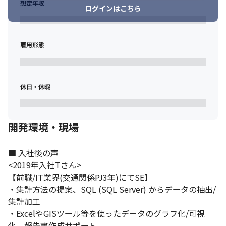
想定年収
ログインはこちら
＜上記以外の主要取引＞

　SHIFT商流で、大手自動車メーカー、大手人材企業、大手家電
メーカー、大手SIer、

　官公庁などのクライアント様から、分析支援や業務効率化・DX
雇用形態
推進支援のご依頼を

　多数いただいております。
■使用ツール・開発環境
休日・休暇
・  クラウド環境 ：  AWS、GCP、Azure

・  分析ツール ：  Tableau（メイン）、SAS、SPSS

開発環境・現場
・  データベース ：  Oracle Database、SQL Server、MySQL、
PostgreSQL

・  その他 ：  Google Analytics、SQL、Python、R言語
■ 入社後の声

<2019年入社Tさん>

【前職/IT業界(交通関係PJ3年)にてSE】

・集計方法の提案、SQL (SQL Server) からデータの抽出/
集計加工

・ExcelやGISツール等を使ったデータのグラフ化/可視
化、報告書作成サポート
