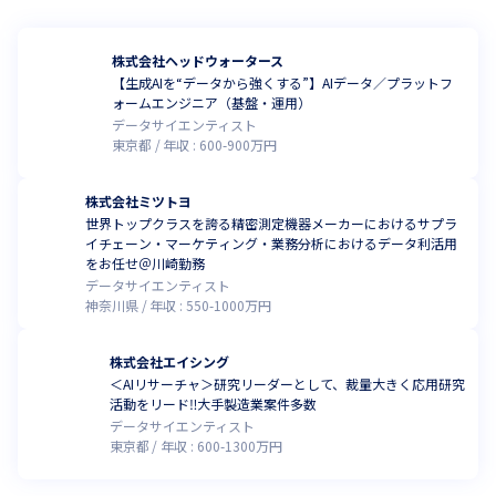
株式会社ヘッドウォータース
【生成AIを“データから強くする”】AIデータ／プラットフ
ォームエンジニア（基盤・運用）
データサイエンティスト
東京都
年収 :
600
-
900
万円
株式会社ミツトヨ
世界トップクラスを誇る精密測定機器メーカーにおけるサプラ
イチェーン・マーケティング・業務分析におけるデータ利活用
をお任せ＠川崎勤務
データサイエンティスト
神奈川県
年収 :
550
-
1000
万円
株式会社エイシング
＜AIリサーチャ＞研究リーダーとして、裁量大きく応用研究
活動をリード‼大手製造業案件多数
データサイエンティスト
東京都
年収 :
600
-
1300
万円