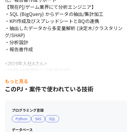
【現在P]/ゲーム業界にて分析エンジニア】

・SQL (BigQuery) からデータの抽出/集計加工

・KPI作成及びスプレッドシートとBQの連携

・抽出したデータから多変量解析 (決定木/クラスタリン
グ/SHAP)

・分析設計

・報告書作成

<2019年入社Aさん>

【前職/医療関係にて医療技師】

・病院での検体検査、及び生理学的検査業務

もっと見る
【現在PJ/マーケティング関連、分析エンジニア)

このPJ・案件で使われている技術
・データ集計/分析、 BIツールを用いたダッシュボード作
成

プログラミング言語
<2019年入社Iさん>

Python
SAS
SQL
【前職/自動車業界にて開発職】

・車載ECUのソフトウェアテスト、 業務効率向上のため
データベース