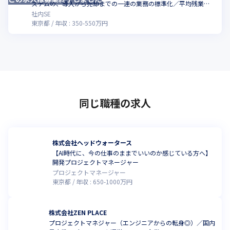
ステムの、導入から売却までの一連の業務の標準化／平均残業時
間16時間（2023年4月時点）
社内SE
東京都
年収 :
350
-
550
万円
同じ職種の求人
株式会社ヘッドウォータース
【AI時代に、今の仕事のままでいいのか感じている方へ】
開発プロジェクトマネージャー
プロジェクトマネージャー
東京都
年収 :
650
-
1000
万円
株式会社ZEN PLACE
プロジェクトマネジャー（エンジニアからの転身◎）／国内