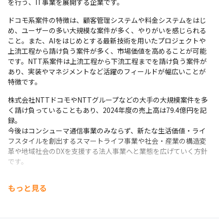
を行う、IT事業を展開する企業です。
ドコモ系案件の特徴は、顧客管理システムや料金システムをはじ
め、ユーザーの多い大規模な案件が多く、やりがいを感じられる
こと。また、AIをはじめとする最新技術を用いたプロジェクトや
上流工程から請け負う案件が多く、市場価値を高めることが可能
です。NTT系案件は上流工程から下流工程までを請け負う案件が
あり、実装やマネジメントなど活躍のフィールドが幅広いことが
特徴です。
株式会社NTTドコモやNTTグループなどの大手の大規模案件を多
く請け負っていることもあり、2024年度の売上高は79.4億円を記
録。

今後はコンシューマ通信事業のみならず、新たな生活価値・ライ
フスタイルを創出するスマートライフ事業や社会・産業の構造変
革や地域社会のDXを支援する法人事業へと業態を広げていく方針
です。
もっと見る