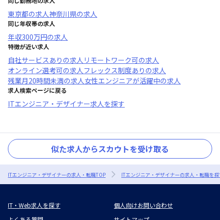
同じ勤務地の求人
東京都
の求人
神奈川県
の求人
同じ年収帯の求人
年収
300万円
の求人
特徴が近い求人
自社サービスあり
の求人
リモートワーク可
の求人
オンライン選考可
の求人
フレックス制度あり
の求人
残業月20時間未満
の求人
女性エンジニアが活躍中
の求人
求人検索ページに戻る
ITエンジニア・デザイナー求人を探す
似た求人からスカウトを受け取る
ITエンジニア・デザイナーの求人・転職TOP
ITエンジニア・デザイナーの求人・転職を探
IT・Web求人を探す
個人向けお問い合わせ
よくある質問
サイトマップ