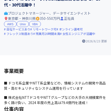
代・30代活躍中！
プロジェクトマネージャー、データサイエンティスト
東京都・神奈川県
350-550万円
正社員
AWS
Unix
VBA
自社サービスあり
リモートワーク可
オンライン選考可
フレックス制度あり
残業月20時間未満
女性エンジニアが活躍中
2026/6/23
更新
事業概要
■ ドコモ系企業やNTT系企業などの、情報システムの開発や高品
質・高セキュリティなシステム運用を行っています
■ 株式会社NTTドコモやNTTグループなどの大手の大規模案件を
多く請け負い、2024 年度の売上高は79.4億円を達成！
仕事内容