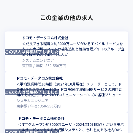
この企業の他の求人
ドコモ・データコム株式会社
＜成長できる環境＞約8000万ユーザがいるモバイルサービスを
支える大規模システムの機能追加と維持管理／NTTのグループ企
この求人は募集終了しました
こ
業で腰を据えて働きませんか
システムエンジニア
東京都
年収 :
350
-
550
万円
ドコモ・データコム株式会社
＜平均残業時間10時間（2024年10月現在）＞リーダーとして、ド
コモ5Gクラウドサービス・ドコモ5G閉域網回線サービスの利用者
この求人は募集終了しました
こ
向け技術支援、またはNTTコミュニケーションズの各種ソリューシ
ョン販売技術支援をおまかせ／NTTのグループ企業で腰を据えて働
システムエンジニア
きませんか
東京都
年収 :
350
-
550
万円
ドコモ・データコム株式会社
＜NTTグループ＞約8000万ユーザ（2024年10月時点）がいるモバ
イルサービスを支える大規模システムと、それを支える社内OAシ
この求人は募集終了しました