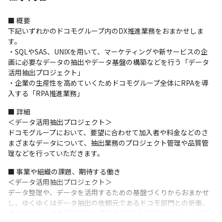
■ 概要

下記いずれかのドコモグループ内のDX推進業務をおまかせしま
す。

・SQLやSAS、UNIXを用いて、マーケティングや新サービスの企
画に必要なデータの抽出やデータ基盤の構築などを行う「データ
活用抽出プロジェクト」

・企業の生産性を高めていくためドコモグループ全体にRPAを導
入する「RPA推進業務」
■ 詳細

＜データ活用抽出プロジェクト＞

ドコモグループにおいて、要望に合わせて加入者や料金などのさ
まざまなデータについて、抽出業務のプロジェクト管理や品質管
理などを行っていただきます。
■ 事業や組織の課題、期待する働き

＜データ活用抽出プロジェクト＞

データ整理や、データを活用するための基盤づくりからおまかせ
し、ゆくゆくはデータ抽出の依頼元であるドコモ部門との折衝、
さらにはデータの活用方法を検討する“超上流設計ポジション”を