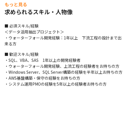
目指せます。

もっと見る
現代社会において、企業の成長にデータの活用は欠かせません。
求められるスキル・人物像
自らの市場価値を高めていきたい方には最適なポジションです。
＜NTTグループならではの、働きやすい環境＞※2025年4月時点

■ 必須スキル/経験

・年間休日120日以上

＜データ活用抽出プロジェクト＞

・完全週休2日制（土・日・祝）

・ウォーターフォール開発経験：1年以上　下流工程の設計まで出
・残業10~20時間/月

来る方
・有給休暇は時間単位で取得可能

・産休・育休取得実績あり

■ 歓迎スキル/経験

・リモート率が9割以上
・SQL、VBA、SAS　1年以上の開発経験者　

・ウォーターフォール開発経験、上流工程の経験者をお持ちの方

安定した経営基盤のもとで働く環境も充実させられるため、じっ
・Windows Server、SQL Server構築の経験を半年以上お持ちの方

くりと腰を据えて活躍したい方にはうってつけの場所です。
・AWS基盤構築・保守の経験をお持ちの方

・システム運用PMOの経験を5年以上の経験者お持ちの方
＜年齢差や立場を超えて、相談や意見を言いやすい環境＞

入社年次や年齢、役職に関わらず、仕事を任せる文化が根付いて
います。

スキル幅を広げたいメンバーには、e-Learningや資格取得支援制
度でスキルアップを支援。実務経験の無いRPA分野のプロジェク
トを任せた実績があり、本人の希望を最大限考慮できる体制にし
ています。