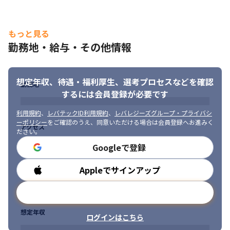
また、イベントやサークル活動を通して社内コミュニケーション
にも注力。

新人からベテラン社員まで幅広く参加しています。現場に入った
もっと見る
際は緊張せずに話ができ、躊躇せずに質問ができるようになった
勤務地・給与・その他情報
メンバーが多く、スムーズにコミュニケーションをとれる環境を
作っています。
想定年収、待遇・福利厚生、
選考プロセスなどを確認
勤務地
するには会員登録が必要です
利用規約
、
レバテックID利用規約
、
レバレジーズグループ・プライバシ
ーポリシー
をご確認のうえ、同意いただける場合は会員登録へお進みく
アクセス
ださい。
Googleで登録
Appleでサインアップ
勤務時間
メールアドレスで登録
想定年収
ログインはこちら