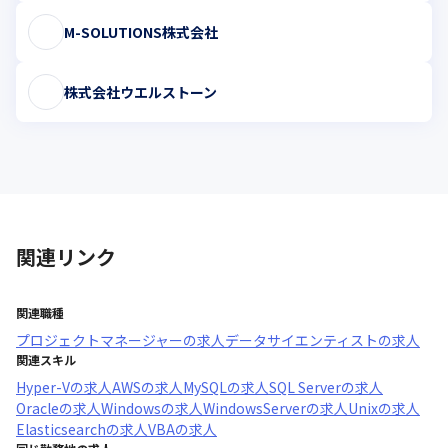
M-SOLUTIONS株式会社
株式会社ウエルストーン
関連リンク
関連職種
プロジェクトマネージャー
の求人
データサイエンティスト
の求人
関連スキル
Hyper-V
の求人
AWS
の求人
MySQL
の求人
SQL Server
の求人
Oracle
の求人
Windows
の求人
WindowsServer
の求人
Unix
の求人
Elasticsearch
の求人
VBA
の求人