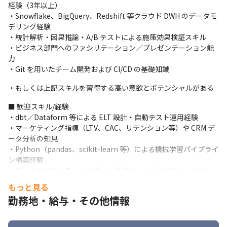
経験（3年以上）

・Snowflake、BigQuery、Redshift 等クラウド DWH のデータモ
デリング経験

・統計解析・因果推論・A/B テストによる施策効果検証スキル

・ビジネス部門へのファシリテーション／プレゼンテーション能
力

・Git を用いたチーム開発および CI/CD の基礎知識
・もしくは上記スキルを習得する高い意欲とポテンシャルがある
■ 歓迎スキル/経験

・dbt／Dataform 等による ELT 設計・自動テスト運用経験

・マーケティング指標（LTV、CAC、リテンション等）や CRM デ
ータ分析の知見

・Python（pandas、scikit-learn 等）による機械学習パイプライ
ン構築経験

・データガバナンス／メタデータ管理ツール（Collibra、Data 
Catalog 等）の導入経験

もっと見る
・組織横断のデータ民主化プロジェクトやデータカルチャー醸成
勤務地・給与・その他情報
のリード経験
■ 求める人物像
