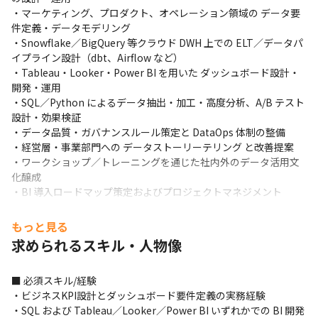
・マーケティング、プロダクト、オペレーション領域の データ要
件定義・データモデリング

・Snowflake／BigQuery 等クラウド DWH 上での ELT／データパ
イプライン設計（dbt、Airflow など）

・Tableau・Looker・Power BI を用いた ダッシュボード設計・
開発・運用

・SQL／Python によるデータ抽出・加工・高度分析、A/B テスト
設計・効果検証

・データ品質・ガバナンスルール策定と DataOps 体制の整備

・経営層・事業部門への データストーリーテリング と改善提案

・ワークショップ／トレーニングを通じた社内外のデータ活用文
化醸成

・BI 導入ロードマップ策定およびプロジェクトマネジメント
もっと見る
求められるスキル・人物像
■ 必須スキル/経験

・ビジネスKPI設計とダッシュボード要件定義の実務経験

・SQL および Tableau／Looker／Power BI いずれかでの BI 開発