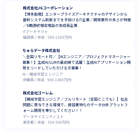
株式会社JGコーポレーション
【博多勤務】エンタープライズアーキテクチャのデザインから
基幹システム刷新までを手掛けるIT企業／開発案件の多さが特徴
／8期連続増収増益の急成長企業
ITアーキテクト
福岡県
年収 :
500
-
1500
万円
ちゅらデータ株式会社
＼全国リモート可／【AIエンジニア／プロジェクトマネージャー
募集！】生成AI/LLMの最前線で活躍｜生成AIアプリケーション開
発をリードしていただける方募集！
AI・機械学習エンジニア
沖縄県
年収 :
900
-
1400
万円
株式会社ゴーレム
【機械学習エンジニア／フルリモート（全国どこでも）】社会
問題に寄与できる環境で、建設業特化のデータ分析プラットフ
ォーム開発を牽引してください！！
データサイエンティスト
東京都
年収 :
350
-
500
万円