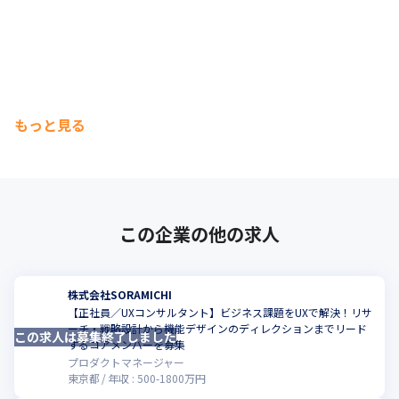
もっと見る
この企業の他の求人
株式会社SORAMICHI
【正社員／UXコンサルタント】ビジネス課題をUXで解決！リサ
ーチ・戦略設計から機能デザインのディレクションまでリード
この求人は募集終了しました
こ
するコアメンバーを募集
プロダクトマネージャー
東京都
年収 :
500
-
1800
万円