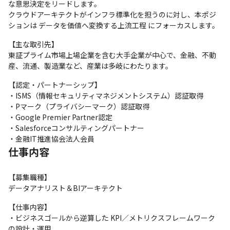
な意思決定をリードします。

クラウドアーキテクトがインフラ標準化を担うのに対し、本ポジ
ションは データを価値へ変換する上流工程 にフォーカスします。
【主な取引先】

東証プライム市場上場企業を含む大手企業が中心で、金融、不動
産、流通、製造業など、産業は多岐にわたります。
【認定・パートナーシップ】

・ISMS（情報セキュリティマネジメントシステム）認証取得

・Pマーク（プライバシーマーク）認証取得

・Google Premier Partner認定

・Salesforceコンサルティングパートナー

・金融IT推進協会法人会員
仕事内容
【募集職種】

データアナリスト＆BIアーキテクト
【仕事内容】

・ビジネスゴールから逆算した KPI／メトリクスフレームワーク
の設計・運用
