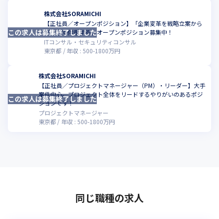
株式会社SORAMICHI
【正社員／オープンポジション】「企業変革を戦略立案から
この求人は募集終了しました
こ
実行まで伴走する」オープンポジション募集中！
ITコンサル・セキュリティコンサル
東京都
年収 :
500
-
1800
万円
株式会社SORAMICHI
【正社員／プロジェクトマネージャー（PM）・リーダー】大手
案件中心。プロジェクト全体をリードするやりがいのあるポジ
この求人は募集終了しました
こ
ションです！
プロジェクトマネージャー
東京都
年収 :
500
-
1800
万円
同じ職種の求人