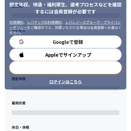
・ビジネス成果に直結する KPI を設計し、アウトカム検証までや
想定年収、待遇・福利厚生、
選考プロセスなどを確認
勤務地
り抜く方

するには会員登録が必要です
・技術とビジネスを橋渡しし、データに基づく意思決定を促進で
きるコミュニケーター

利用規約
、
レバテックID利用規約
、
レバレジーズグループ・プライバシ
・新しい分析手法・ツールを積極的に学び、組織へ共有できる探
ーポリシー
をご確認のうえ、同意いただける場合は会員登録へお進みく
アクセス
ださい。
究心

・複雑なデータ課題を整理し、シンプルで再現性の高いソリュー
Googleで登録
ションに落とし込める方

・品質・ガバナンスを重視しながらも高速に PDCA を回せる方
Appleでサインアップ
勤務時間
メールアドレスで登録
想定年収
ログインはこちら
雇用形態
休日・休暇