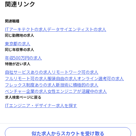
関連リンク
関連職種
ITアーキテクト
の求人
データサイエンティスト
の求人
同じ勤務地の求人
東京都
の求人
同じ年収帯の求人
年収
500万円
の求人
特徴が近い求人
自社サービスあり
の求人
リモートワーク可
の求人
フルリモート可
の求人
服装自由
の求人
オンライン選考可
の求人
フレックス制度あり
の求人
新技術に積極的
の求人
ベンチャー企業
の求人
女性エンジニアが活躍中
の求人
求人検索ページに戻る
ITエンジニア・デザイナー求人を探す
似た求人からスカウトを受け取る