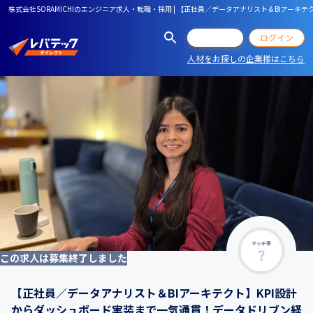
株式会社SORAMICHIのエンジニア求人・転職・採用 | 【正社員／データアナリスト＆BIア
会員登録
ログイン
人材をお探しの企業様はこちら
マッチ率
この求人は募集終了しました
【正社員／データアナリスト＆BIアーキテクト】KPI設計
からダッシュボード実装まで一気通貫！データドリブン経