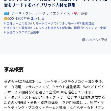
営をリードするハイブリッド人材を募集
ITアーキテクト、データサイエンティスト
東京都
500-1800万円
正社員
自社サービスあり
リモートワーク可
フルリモート可
服装自由
オンライン選考可
フレックス制度あり
新技術に積極的
ベンチャー企業
女性エンジニアが活躍中
2026/5/25
更新
事業概要
株式会社SORAMICHIは、マーケティングテクノロジー導入支援、
データ活用コンサルティング、クラウド基盤構築、Web／モバイ
ルサービス開発などを通じて企業のDXを推進しています。

データアナリスト＆BIアーキテクトは 「ビジネス目標を達成する
ためのKPI設計・分析・BI基盤構築」 を専門領域とし、経営・マ
ーケティング・プロダクトチームと連携しながらデータドリブン