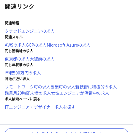
関連リンク
関連職種
クラウドエンジニア
の求人
関連スキル
AWS
の求人
GCP
の求人
Microsoft Azure
の求人
同じ勤務地の求人
東京都
の求人
大阪府
の求人
同じ年収帯の求人
年収
500万円
の求人
特徴が近い求人
リモートワーク可
の求人
副業可
の求人
新技術に積極的
の求人
残業月20時間未満
の求人
女性エンジニアが活躍中
の求人
求人検索ページに戻る
ITエンジニア・デザイナー求人を探す