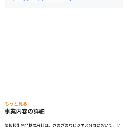
・システム監査技術者/100万円

・プロジェクトマネージャー/100万円

・システムアーキテクト/50万円

・ITサービスマネージャ/50万円

・情報処理安全確保支援士試験/50万円

・応用情報技術者/20万円
もっと見る
事業内容の詳細
情報技術開発株式会社は、さまざまなビジネス分野において、ソ