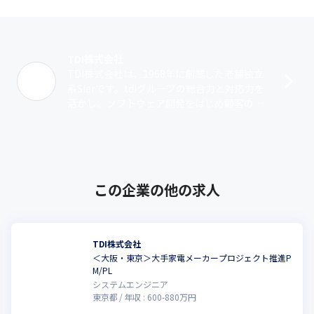
TDI株式会社
TDI株式会社は、1968年に創業した老舗独立
系SIerです。tdiグループの総合力と対応力を
活かし、ソフトウェア開発をはじめ顧客のあ
らゆるニーズに応えるソリューションサービ
スを展開しています。ソフト･･･
この企業の他の求人
TDI株式会社
＜大阪・東京＞大手家電メーカープロジェクト推進P
M/PL
システムエンジニア
東京都
年収 :
600
-
880
万円