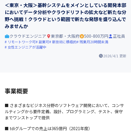
＜東京・大阪＞基幹システムをメインとしている開発本部
においてデータ分析やクラウドリフトの拡大など新たな分
野へ挑戦！クラウドという範囲で新たな発想を盛り込んで
みませんか
クラウドエンジニア
東京都・大阪府
500-800万円
正社員
リモートワーク可
副業可
新技術に積極的
残業月20時間未満
女性エンジニアが活躍中
2026/4/1
更新
事業概要
■ さまざまなビジネス分野のソフトウェア開発において、コンサ
ルティングから要件定義、設計、プログラミング、テスト、保守
までワンストップで提供
■ tdiグループでの売上は365億円（2021年度）