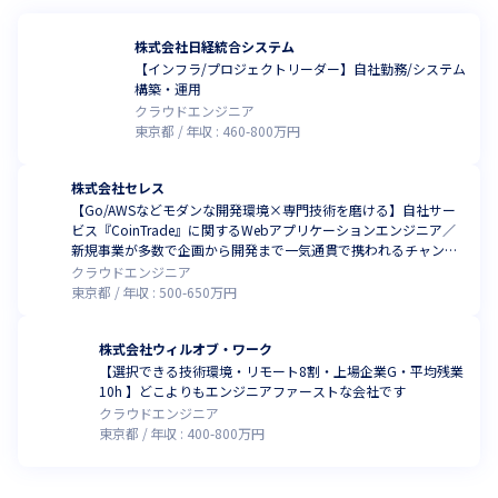
株式会社日経統合システム
【インフラ/プロジェクトリーダー】自社勤務/システム
構築・運用
クラウドエンジニア
東京都
年収 :
460
-
800
万円
株式会社セレス
【Go/AWSなどモダンな開発環境×専門技術を磨ける】自社サー
ビス『CoinTrade』に関するWebアプリケーションエンジニア／
新規事業が多数で企画から開発まで一気通貫で携われるチャンス
があります
クラウドエンジニア
東京都
年収 :
500
-
650
万円
株式会社ウィルオブ・ワーク
【選択できる技術環境・リモート8割・上場企業G・平均残業
10h 】どこよりもエンジニアファーストな会社です
クラウドエンジニア
東京都
年収 :
400
-
800
万円