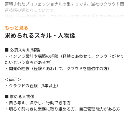
蓄積されたプロフェッショナルの集まりです。当社のクラウド関
連技術の源となっています。

今後はデータ分析やクラウドリフトの拡大など新たな分野への拡
大も見込んでおり、新しく仲間を募集します。
もっと見る
※2024年8月時点
求められるスキル・人物像
■ この仕事の面白み、魅力

■ 必須スキル/経験

・新しい部署なので、大きな方向性はありますが、クラウドとい
・インフラ設計や構築の経験（経験とあわせて、クラウドがやり
う範囲でやりたいことや今後新たに作っていくことなどアイデア
たいという意思がある方）

を多く盛り込めます

・開発の経験（経験とあわせて、クラウドを勉強中の方）
・技術の研究調査部隊と実際の技術部隊をつなぐ重要な役割を担
っています
＜尚可＞

・クラウドの経験（3年以上）
■ 求める人物像

・自ら考え、決断し、行動できる方

・明るく前向きに業務に取り組める方、自己管理能力がある方