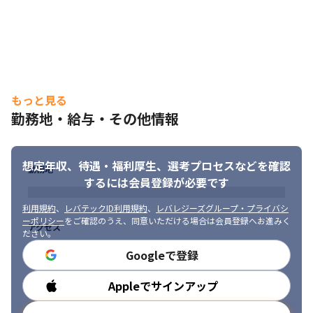
もっと見る
勤務地・給与・その他情報
想定年収、待遇・福利厚生、
選考プロセスなどを確認
勤務地
するには会員登録が必要です
利用規約
、
レバテックID利用規約
、
レバレジーズグループ・プライバシ
ーポリシー
をご確認のうえ、同意いただける場合は会員登録へお進みく
アクセス
ださい。
Googleで登録
Appleでサインアップ
勤務時間