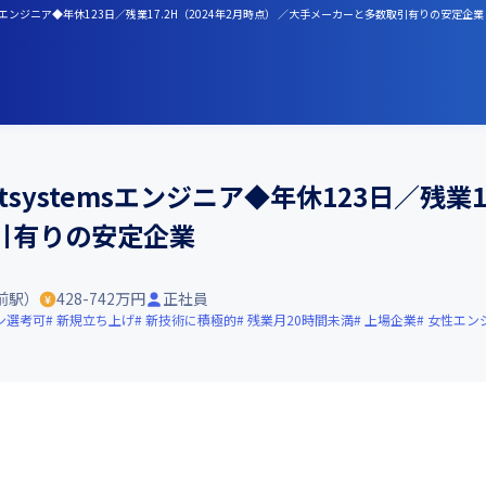
sエンジニア◆年休123日／残業17.2H（2024年2月時点） ／大手メーカーと多数取引有りの安定企業
ystemsエンジニア◆年休123日／残業17
引有りの安定企業
前駅）
428-742万円
正社員
ン選考可
新規立ち上げ
新技術に積極的
残業月20時間未満
上場企業
女性エン