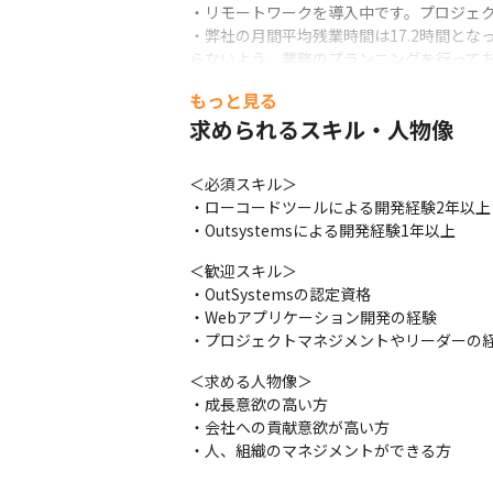
・リモートワークを導入中です。プロジェク
・弊社の月間平均残業時間は17.2時間とな
らないよう、業務のプランニングを行ってお
・社員の95％が資格保有者、Oracleマ
もっと見る
・育休産休復帰率100％（男性の育休取得実
求められるスキル・人物像
・女性リーダ・マネージャーも多く活躍し
『＋αで快適（カイテク）な明日へ』

＜必須スキル＞

　世の中にプラスαを作り出すテクノロジー
・ローコードツールによる開発経験2年以上

　社会に貢献していきます。
・Outsystemsによる開発経験1年以上
★成長性があり安定した当社で一緒に働き
＜歓迎スキル＞

・OutSystemsの認定資格

・Webアプリケーション開発の経験

・プロジェクトマネジメントやリーダーの
＜求める人物像＞

・成長意欲の高い方

・会社への貢献意欲が高い方

・人、組織のマネジメントができる方