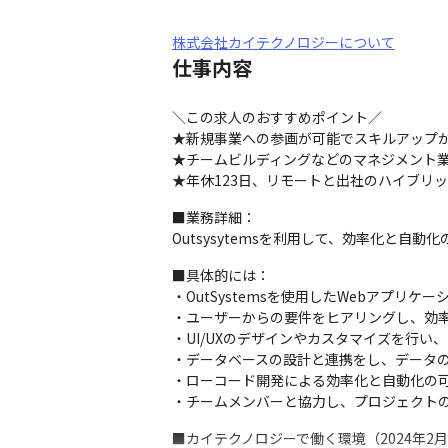
株式会社カイテクノロジーについて
仕事内容
＼この求人のおすすめポイント／

★新規事業への参画が可能でスキルアップが
★チームビルディングなどのマネジメント業
★年休123日、リモートと出社のハイブリ
■業務詳細：

Outsysytemsを利用して、効率化と
■具体的には：

・OutSystemsを使用したWebアプ
・ユーザーからの要件をヒアリングし、効率
・UI/UXのデザインやカスタマイズを行い、
・データベースの設計と連携をし、データの
・ローコード開発による効率化と自動化の可
・チームメンバーと協力し、プロジェクト
■カイテクノロジーで働く環境（2024年2月