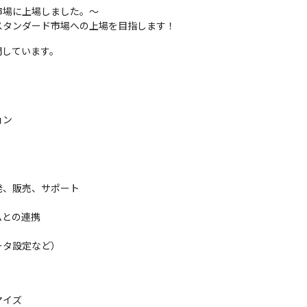
et市場に上場しました。～

スタンダード市場への上場を目指します！
開しています。
ン

、販売、サポート

との連携

ータ設定など）
マイズ