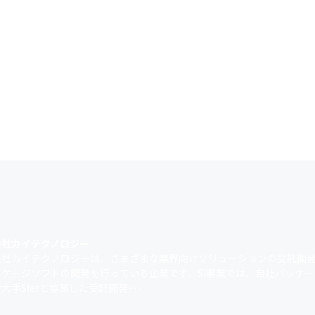
会社カイテクノロジー
会社カイテクノロジーは、さまざまな業界向けソリューションの受託開発
ッケージソフトの開発を行っている企業です。SI事業では、自社パッケ
大手SIerと協業した受託開発･･･