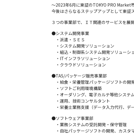
～2023年6月に東証のTOKYO PRO Mark
今後はさらなるステップアップとして東証
３つの事業部で、ＩＴ関連のサービスを展
●システム開発事業

　・派遣・ＳＥＳ

　・システム開発ソリューション

　・組込・制御系システム開発ソリューショ
　・ITインフラソリューション

　・クラウドソリューション
●TAS/パッケージ販売事業部

　・給食・栄養管理パッケージソフトの開発
　・ソフトご利用環境構築

　・オーダリング、電子カルテ等他システム
　・運用、技術コンサルタント

　・栄養士業務支援（データ入力代行、デ
●ソフトウェア事業部

　・業務システムの受託開発・保守管理

　・自社パッケージソフトの開発、カスタ