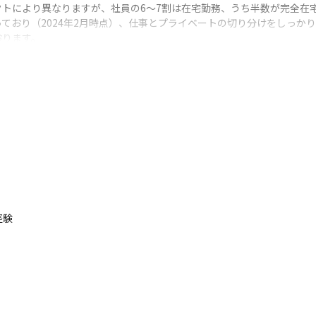
トにより異なりますが、社員の6～7割は在宅勤務、うち半数が完全在宅
っており（2024年2月時点）、仕事とプライベートの切り分けをしっか
ります。

スター取得の際の高額費用も会社負担。社員が自社内でも伸び伸びと学べる
績も多数あり）

ています
カンパニーとして、

ませんか★
経験