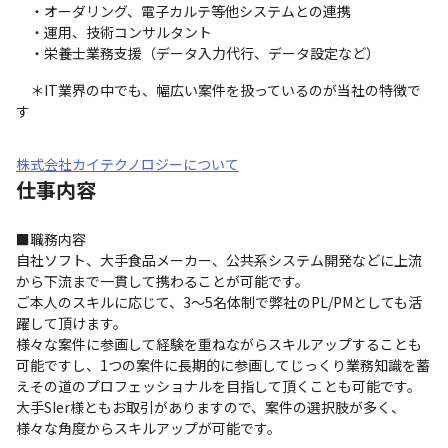
　・オーダリング、電子カルテ等他システムとの連携

　・運用、技術コンサルタント

　・栄養士業務支援（データ入力代行、データ設定など）
　＊IT業界の中でも、幅広い案件を扱っているのが当社の特徴で
す
株式会社カイテクノロジーについて
仕事内容
■職務内容

自社ソフト、大手食品メーカー、公共系システム開発などに上流
から下流まで一貫して携わることが可能です。

ご本人のスキルに応じて、3～5名体制で弊社のPL/PMとしても活
躍して頂けます。

様々な案件に参画して経験を重ねながらスキルアップすることも
可能ですし、1つの案件に長期的に参画してじっくり業務知識を蓄
えその道のプロフェッショナルを目指して頂くことも可能です。

大手SIer様ともお取引がありますので、案件の選択肢が多く、
様々な角度からスキルアップが可能です。