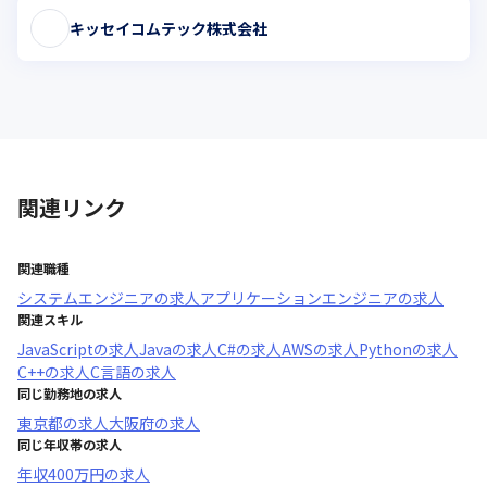
キッセイコムテック株式会社
関連リンク
関連職種
システムエンジニア
の求人
アプリケーションエンジニア
の求人
関連スキル
JavaScript
の求人
Java
の求人
C#
の求人
AWS
の求人
Python
の求人
C++
の求人
C言語
の求人
同じ勤務地の求人
東京都
の求人
大阪府
の求人
同じ年収帯の求人
年収
400万円
の求人