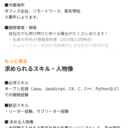
■作業場所

オフィス出社、リモートワーク、客先常駐

※案件によります。
■開発環境・現場

　自社内でも伸び伸びと学べる機会がたくさんあります！

　・社員の95%が資格保有者（2023年12月時点）

　・Oracleマスター取得の高額費用も会社負担で取得可能

　・Teams導入で在宅勤務中でもコミュニケーションがとりやす
い就業環境です
もっと見る
求められるスキル・人物像
■必須スキル

オープン言語（Java、JavaScript、C#、C、C++、Pythonなど）
での開発経験
■歓迎スキル

・リーダー経験、サブリーダー経験
■ 求める人物像

・未経験で入社する新卒社員の先輩エンジニアとして、良き相談