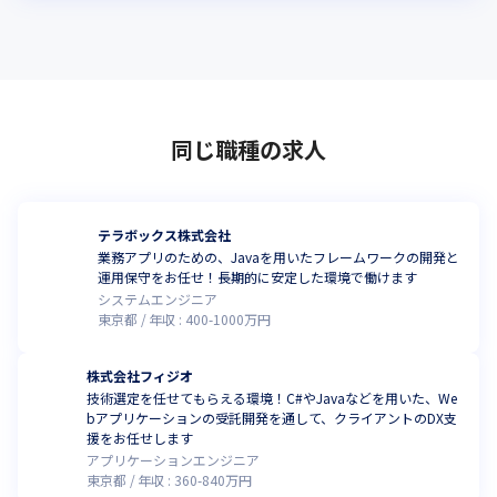
同じ職種の求人
テラボックス株式会社
業務アプリのための、Javaを用いたフレームワークの開発と
運用保守をお任せ！長期的に安定した環境で働けます
システムエンジニア
東京都
年収 :
400
-
1000
万円
株式会社フィジオ
技術選定を任せてもらえる環境！C#やJavaなどを用いた、We
bアプリケーションの受託開発を通して、クライアントのDX支
援をお任せします
アプリケーションエンジニア
東京都
年収 :
360
-
840
万円