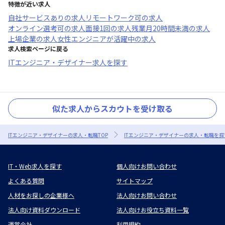
特徴が近い求人
自社サービスあり
の求人
リモートワーク可
の求人
オンライン選考可
の求人
面接1回
の求人
残業月20時間未満
の求人
上場企業
の求人
女性エンジニアが活躍中
の求人
求人検索ページに戻る
ITエンジニア・デザイナー求人を探す
似た求人からスカウトを受け取る
ITエンジニア・デザイナーの求人・転職TOP
ITエンジニア・デザイナーの求人・転職を探
IT・Web求人を探す
個人向けお問い合わせ
よくある質問
サイトマップ
人材をお探しの企業様へ
法人向けお問い合わせ
法人向け資料ダウンロード
法人向けお役立ち資料一覧
運営会社
利用規約