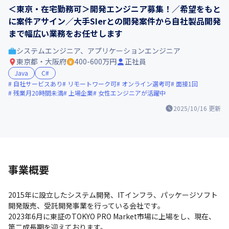
＜東京・在宅勤務可＞開発エンジニア募集！／希望をもと
に案件アサイン／大手SIerとの開発案件から自社製品開発
まで幅広い業務をお任せします
システムエンジニア、アプリケーションエンジニア
東京都・大阪府
400-600万円
正社員
Java
C#
自社サービスあり
リモートワーク可
オンライン選考可
面接1回
残業月20時間未満
上場企業
女性エンジニアが活躍中
2025/10/16
更新
事業概要
2015年に設立したシステム開発、ITインフラ、パッケージソフト
開発販売、受託開発事業を行っている会社です。

2023年6月に東証のTOKYO PRO Market市場に上場をし、現在、
第二成長期を迎えております。