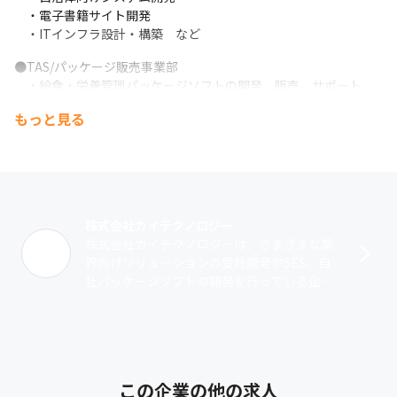
　・電子書籍サイト開発

　・ITインフラ設計・構築　など
●TAS/パッケージ販売事業部

　・給食・栄養管理パッケージソフトの開発、販売、サポート

　・ソフトご利用環境構築

もっと見る
　・オーダリング、電子カルテ等他システムとの連携

　・運用、技術コンサルタント

　・栄養士業務支援（データ入力代行、データ設定など）
　＊IT業界の中でも、幅広い案件を扱っているのが当社の特徴で
す
株式会社カイテクノロジー
株式会社カイテクノロジーは、さまざまな業
界向けソリューションの受託開発やSES、自
■当社の特徴

社パッケージソフトの開発を行っている企業
　・育休産休復帰率100％（男性の取得実績もあり）

です。SI事業では、自社パッケージソフトの
　・女性、女性リーダ・マネージャーも多く活躍

開発や大手SIerと協業した受託開発･･･
　・上司、先輩のフォローが手厚く、幅広い業務へ調整が可能

　・資格取得を全社的にバックアップ

　・会社認定を受けてスペシャリストとして技術を極める技術専
この企業の他の求人
門職コース有り
