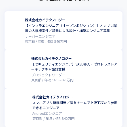
『＋αで快適（カイテク）な明日へ』

　世の中にプラスαを作り出すテクノロジーカンパニーとして、

株式会社カイテクノロジー
　社会に貢献していきます。
【インフラエンジニア（オープンポジション）】オンプレ環
境の大規模案件／請負による設計・構築エンジニア募集
★成長性があり安定した当社で一緒に働きませんか★
サーバーエンジニア
東京都
年収 :
453
-
840
万円
株式会社カイテクノロジー
【セキュリティエンジニア】SASE導入・ゼロトラストア
ーキテクチャ設計支援
プロジェクトリーダー
東京都
年収 :
453
-
840
万円
株式会社カイテクノロジー
スマホアプリ新規開発／請負チームで上流工程から参画
できるエンジニア
Androidエンジニア
東京都
年収 :
453
-
840
万円