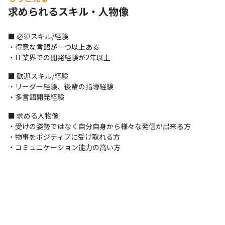
　・メーカー向けカーナビ開発

求められるスキル・人物像
　　　C++、Entier、Android OS
☆大企業案件が多く、長期案件が基本スタイルなので、成長実感
■ 必須スキル/経験

も得られます。

・得意な言語が一つ以上ある

☆外資系企業で英語力を活かせる案件もあります。

・IT業界での開発経験が2年以上
☆キャリアチェンジを考えている方も歓迎します。

　無理ない範囲で対応いただけるよう、複数名チーム参画してい
■ 歓迎スキル/経験

るプロジェクトにアサイン。

・リーダー経験、後輩の指導経験

　実務でできることを増やし、キャリアチェンジできるようサポ
・多言語開発経験
ートします！
■ 求める人物像

・受けの姿勢ではなく自分自身から様々な発信が出来る方

・物事をポジティブに受け取れる方

・コミュニケーション能力の高い方