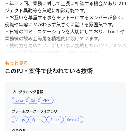
・年に２回、業務に対して上長に相談する機会がありプロ
ジェクト異動等を気軽に相談可能です。

・お互いを尊重する事をモットーにするメンバーが多く、
役職や年齢にかかわらず気さくに話せる雰囲気です。

・日常のコミュニケーションを大切にしており、1on１や
業務後の飲み会等尾を積極的に設けています。

・技術力を高めたい、新しい事に挑戦したいというメンバ
ーの為に社内外での研修制度が揃っています。

・仕事とプライベートをしっかり分けて良いライフワーク
もっと見る
バランスを保つよう努めています。
このPJ・案件で使われている技術
プログラミング言語
Java
C#
PHP
フレームワーク・ライブラリ
Vue.js
Spring
Struts
Seasar2
クラウド