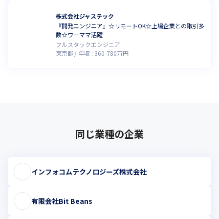
株式会社ジャステック
『開発エンジニア』☆リモートOK☆上場企業との取引多
数☆ワーママ活躍
フルスタックエンジニア
東京都
年収 :
360
-
780
万円
同じ業種の企業
インフォコムテクノロジーズ株式会社
有限会社Bit Beans