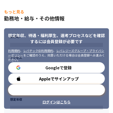
もっと見る
勤務地・給与・その他情報
想定年収、待遇・福利厚生、
選考プロセスなどを確認
勤務地
するには会員登録が必要です
利用規約
、
レバテックID利用規約
、
レバレジーズグループ・プライバシ
ーポリシー
をご確認のうえ、同意いただける場合は会員登録へお進みく
アクセス
ださい。
Googleで登録
Appleでサインアップ
勤務時間
メールアドレスで登録
想定年収
ログインはこちら