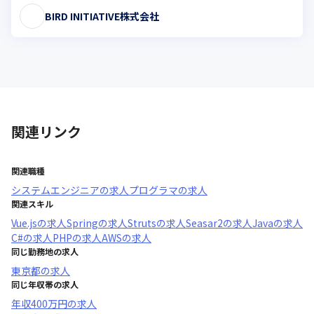
BIRD INITIATIVE株式会社
関連リンク
関連職種
システムエンジニア
の求人
プログラマ
の求人
関連スキル
Vue.js
の求人
Spring
の求人
Struts
の求人
Seasar2
の求人
Java
の求人
C#
の求人
PHP
の求人
AWS
の求人
同じ勤務地の求人
東京都
の求人
同じ年収帯の求人
年収
400万円
の求人