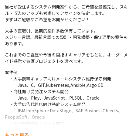
当社が受注するシステム開発案件から、ご希望を最優先し、スキ
ル・収入のアップも考慮してアサインを決定します。

まずはご経験やご希望をお聞かせください！
大手の直取引、長期的案件多数保有しています。

メジャー言語、最新言語での設計・開発構築・保守運用の案件も
あります。
これまでのご経歴や今後の目指すキャリアをもとに、オーダーメ
イド感覚で参画プロジェクトを選べます。
案件例

　・大手携帯キャリア向けメールシステム維持保守開発

　　　Java、C、GIT,kubernetes,Ansible,Argo CD

　・商社向け受発注システム開発

　　　Java、Play、JavaScript、PLSQL、Oracle

　・大手広告代理店向け基幹システム開発

　　　IBM InfoSphere DataStage、SAP BusinessObjects、
PeopleSoft、Oracle

　・電子書籍管理システム開発

　　　Java、Html、AWS、Oracle、MySQL　　等々

もっと見る