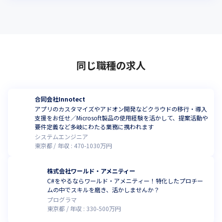
同じ職種の求人
合同会社Innotect
アプリのカスタマイズやアドオン開発などクラウドの移行・導入
支援をお任せ／Microsoft製品の使用経験を活かして、提案活動や
要件定義など多岐にわたる業務に携われます
システムエンジニア
東京都
年収 :
470
-
1030
万円
株式会社ワールド・アメニティー
C#をやるならワールド・アメニティー！特化したプロチー
ムの中でスキルを磨き、活かしませんか？
プログラマ
東京都
年収 :
330
-
500
万円