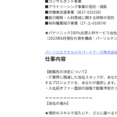
■コンサルタント事業

■アウトソーシング事業の受託・請負

■労働者派遣事業（派27-010226）

■能力開発・人材育成に関する研修の受託

■有料職業紹介事業（27-ユ-010074）
★パナソニック100％出資人材サービス会
（2023年6月現在の資本構成：パーソルテン
パーソルエクセルＨＲパートナーズ株式会
仕事内容
【配属先の決定について】

・IT業界に精通した当社スタッフが、あ
するプロジェクトを、あなたが選択します。
・入社前オファー面談の段階で配属予定の
＝＝＝＝＝＝＝＝＝＝＝＝＝

【当社の強み】
★現状のスキルで収入ＵＰ、さらに選べるＰ