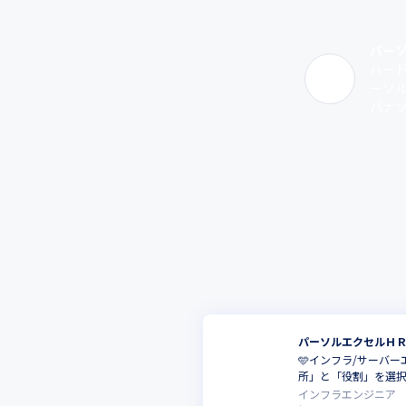
パー
ハー
ーソ
パナソ
パーソルエクセルＨ
🩵インフラ/サーバ
所」と「役割」を選
インフラエンジニア