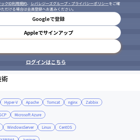
ックID利用規約
、
レバレジーズグループ・プライバシーポリシー
をご確
いただける場合は会員登録へお進みください。
Googleで登録
Appleでサインアップ
メールアドレスで登録
ログインはこちら
技術
Hyper-V
Apache
Tomcat
nginx
Zabbix
GCP
Microsoft Azure
WindowsServer
Linux
CentOS
YAMAHA
Juniper