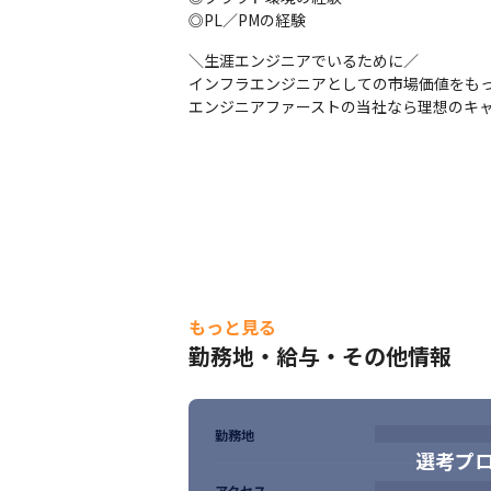
OS：Linux
◎PL／PMの経験
■クライアントクラウド・VMwareサーバ構築
＼生涯エンジニアでいるために／

サーバOS：Windows、Linux

インフラエンジニアとしての市場価値をもっ
仮想：VMware、OpenStack

エンジニアファーストの当社なら理想のキ
スクリプト：Python、Shell
■大手通信キャリアでの法人向けNW設計構
対象機器：Cisco社製ルータ(L2/3スイッチ)
■大手ネットワークサービス企業でのキャッ
対象機器：Cisco製（ルータ､スイッチ､ファ
環境：AWS､Azure
など
もっと見る
勤務地・給与・その他情報
勤務地
選考プ
アクセス