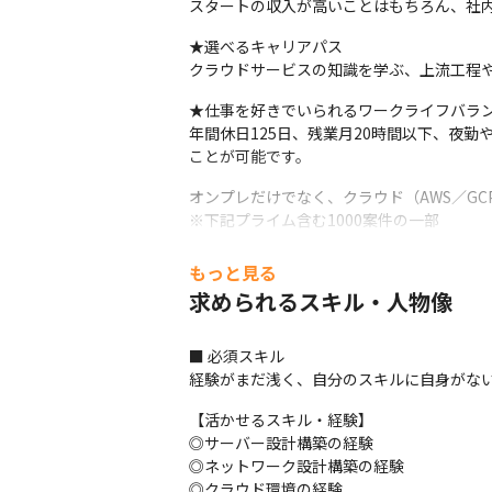
スタートの収入が高いことはもちろん、社内
★選べるキャリアパス

クラウドサービスの知識を学ぶ、上流工程
★仕事を好きでいられるワークライフバラン
年間休日125日、残業月20時間以下、夜
ことが可能です。
オンプレだけでなく、クラウド（AWS／GCP
※下記プライム含む1000案件の一部
＝＝＝＝＝＝＝＝＝＝＝＝

もっと見る
【プロジェクト例】

求められるスキル・人物像
■大手メディア企業向けNW設計～運用保守
対象機器：Cisco社製ルータ(L2/3スイッチ)
■ 必須スキル

■メーカーサイト向けAWS構築・運用 

経験がまだ浅く、自分のスキルに自身がな
クラウド：AWS

OS：Linux
【活かせるスキル・経験】

◎サーバー設計構築の経験

■自治体向けWEBシステムのAWSサーバ構築
◎ネットワーク設計構築の経験

クラウド：AWS

◎クラウド環境の経験
