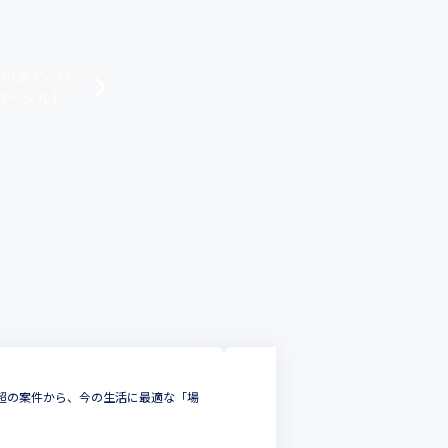
ています。パ
パーソルと
パーソルエクセルＨＲ
件超の案件から、今の生活に最適な「場
🩵ネットワークエン
と「役割」を選択＜首
インフラエンジニア