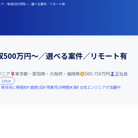
ニア／年収500万円～／選べる案件／リモート有
500万円～／選べる案件／リモート有
ジニア
東京都・愛知県・大阪府・福岡県
500-750万円
正社員
Linux
新技術に積極的
面接1回
残業月20時間未満
女性エンジニアが活躍中