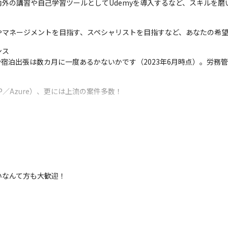
外の講習や自己学習ツールとしてUdemyを導入するなど、スキルを磨
やマネージメントを目指す、スペシャリストを目指すなど、あなたの希
ス

勤や宿泊出張は数カ月に一度あるかないかです（2023年6月時点）。労
／Azure）、更には上流の案件多数！

、顧客折衝

、Fortinet社製ファイアウォール
いなんて方も大歓迎！

