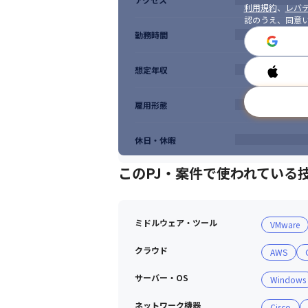
利用規約
、
レバテ
認のうえ、同意
勤務時間
想定年収
雇用形態
休日・休暇
このPJ・案件で使われている
ミドルウェア・ツール
VMware
クラウド
AWS
サーバー・OS
Windows
ネットワーク機器
Cisco