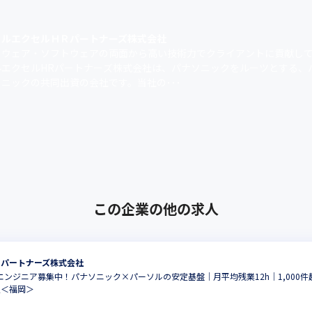
ソルエクセルＨＲパートナーズ株式会社
ドウェア・ソフトウェアの両面から高い技術力でクライアントに貢献し
ルエクセルHRパートナーズ株式会社は、パナソニックをルーツとする、
ニックの共同出資の会社です。当社の･･･
この企業の他の求人
Ｒパートナーズ株式会社
ーエンジニア募集中！パナソニック×パーソルの安定基盤｜月平均残業12h｜1,000
択＜福岡＞