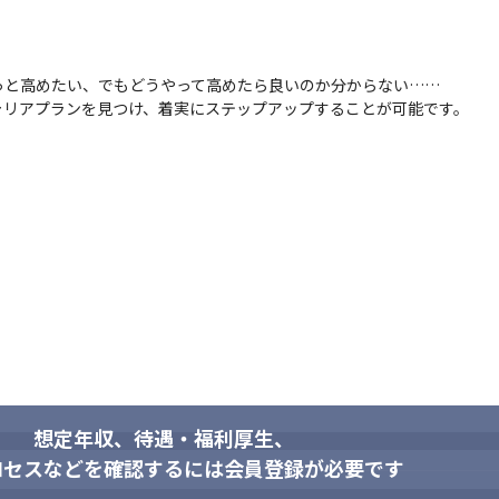
 

と高めたい、でもどうやって高めたら良いのか分からない……

ャリアプランを見つけ、着実にステップアップすることが可能です。
築業務、エンドユーザーへの提案支援

シュレス決済向けNW設計～構築業務

イアウォール）

想定年収、待遇・福利厚生、
ロセスなどを確認するには会員登録が必要です