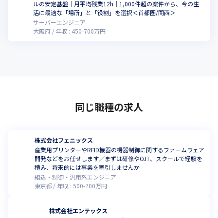
ルの安定基盤｜月平均残業12h｜1,000件超の案件から、今の生
活に最適な「場所」と「役割」を選択＜首都圏/関西＞
サーバーエンジニア
大阪府
年収 :
450
-
700
万円
同じ職種の求人
株式会社フェニックス
産業用プリンターやRFID機器の機器制御に関するファームウェア
開発などをお任せします／まずは研修やOJT、スクールで経験を
積み、将来的には事業を牽引しませんか
組込・制御・汎用系エンジニア
東京都
年収 :
500
-
700
万円
株式会社エンテックス