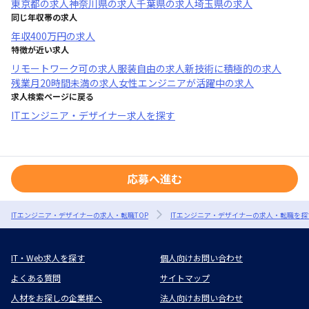
東京都
の求人
神奈川県
の求人
千葉県
の求人
埼玉県
の求人
同じ年収帯の求人
年収
400万円
の求人
特徴が近い求人
リモートワーク可
の求人
服装自由
の求人
新技術に積極的
の求人
残業月20時間未満
の求人
女性エンジニアが活躍中
の求人
求人検索ページに戻る
ITエンジニア・デザイナー求人を探す
応募へ進む
ITエンジニア・デザイナーの求人・転職TOP
ITエンジニア・デザイナーの求人・転職を探
IT・Web求人を探す
個人向けお問い合わせ
よくある質問
サイトマップ
人材をお探しの企業様へ
法人向けお問い合わせ