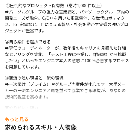
 ①圧倒的なプロジェクト保有数（常時1,000件以上） 

➡︎パーソルグループの強力な営業網と、パナソニックグループ内の
開発ニーズが融合。C/C++を用いた車載電池、次世代ロボティク
ス、IoT家電など、目に見える製品・社会を動かす実感の強いプロ
ジェクトが豊富です。
②自ら案件を選択できる

➡︎専任のコーディネーターが、数年後のキャリアを見据えた詳細
なヒアリングを実施。「テスト工程は卒業し、詳細設計から挑戦
したい」といったエンジニア本人の意志に100%合意するプロセス
を用意しています。
③商流の浅い現場と一流の環境 

➡︎一次請け（プライム）やグループ内案件が中心です。大手メー
カーの一流エンジニアと肩を並べて協業できる環境が、あなたの
技術的視座を高めます。
▼やりがい・魅力

━━━━━━━━━━━

もっと見る
◎「テスト工程」の卒業と「やりたい」の実現

求められるスキル・人物像
➡︎「現場ではテストやドキュメント作成が中心で、設計・実装に
携われない」という停滞感を、プロセスで払拭します。単なるス