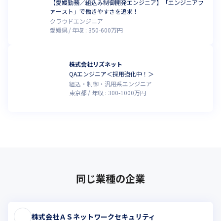
【愛媛勤務／組込み制御開発エンジニア】「エンジニアフ
ァースト」で働きやすさを追求！
クラウドエンジニア
愛媛県
年収 :
350
-
600
万円
株式会社リズネット
QAエンジニア＜採用強化中！＞
組込・制御・汎用系エンジニア
東京都
年収 :
300
-
1000
万円
同じ業種の企業
株式会社ＡＳネットワークセキュリティ