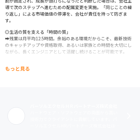
割が固定され、成長が頭打ちになったと判断した場合は、会社主
導で次のステップへ進むための配属変更を実施。「同じことの繰
り返し」による市場価値の停滞を、会社が責任を持って防ぎま
す。
◎生活の質を支える「時間の質」 

➡︎残業は月平均12.5時間。余裕のある環境だからこそ、最新技術
のキャッチアップや資格取得、あるいは家族との時間を大切にし
ながら、長くエンジニアとして活躍し続けることが可能です。
もっと見る
パーソルエクセルＨＲパートナーズ株式会社
ハードウェア・ソフトウェアの両面から高い
技術力でクライアントに貢献しています。パ
ーソルエクセルHRパートナーズ株式会社は、
パナソニックをルーツとする、パーソルとパ
ナソニックの共同出資の会社です。当社の･･･