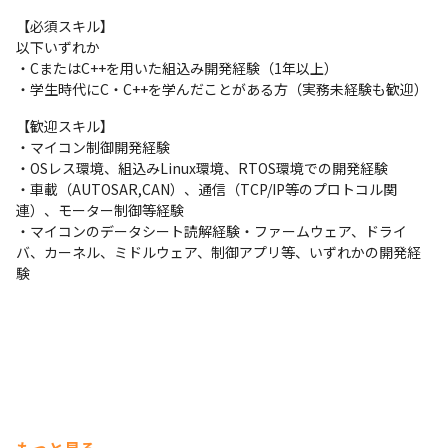
キルアップに留まらず、「車に関わりたい」「ロボットを動かし
【必須スキル】

たい」といった製品へのこだわりも尊重。本人の希望を最優先し
以下いずれか

にプロジェクトを決定し、本来の「モノづくり」を実感できる環
・CまたはC++を用いた組込み開発経験（1年以上）

境を提供します。
・学生時代にC・C++を学んだことがある方（実務未経験も歓迎）
◎会社がキャリアに伴走する「戦略的配属変更」

【歓迎スキル】

➡︎「案件選択制」は入り口だけではありません。スキルアップが
・マイコン制御開発経験

頭打ちになったと判断した場合、エンジニアに対して、会社主導
・OSレス環境、組込みLinux環境、RTOS環境での開発経験

で次のステップへ進むための戦略的配属変更を実施しています。
・車載（AUTOSAR,CAN）、通信（TCP/IP等のプロトコル関
キャリアの停滞を「会社」が防ぐ仕組みです。
連）、モーター制御等経験

・マイコンのデータシート読解経験・ファームウェア、ドライ
◎自己学習を最大化する「時間の質」 

バ、カーネル、ミドルウェア、制御アプリ等、いずれかの開発経
➡︎残業は月平均12.5時間と極めて少なく、技術研鑽や趣味、大切
験
な人との時間を物理的に確保できます。余裕があるからこそ、次
のステップに向けたインプットも捗ります。
▍「心身ともに充実して働ける」盤石な基盤

◎実質的な年収アップを叶える「パナソニック健保」

➡︎本人負担率が約4割と極めて低く、一般的な健保と比較して年間
約5万円前後の手取り増に相当します。固定支出の削減により、確
実な生活水準の向上を実現できます。