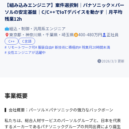
【組み込みエンジニア】案件選択制｜パナソニック×パー
ソルの安定基盤｜C/C++でIoTデバイスを動かす｜月平均
残業12h
組込・制御・汎用系エンジニア
東京都・神奈川県・千葉県・埼玉県
400-480万円
正社員
C++
C言語
リモートワーク可
服装自由
新技術に積極的
残業月20時間未満
女性エンジニアが活躍中
2026/3/3
更新
事業概要
▍会社概要：パーソル×パナソニックの強力なバックボーン
私たちは、総合人材サービスのパーソルグループと、日本を代表
するメーカーであるパナソニックグループの共同出資により誕生