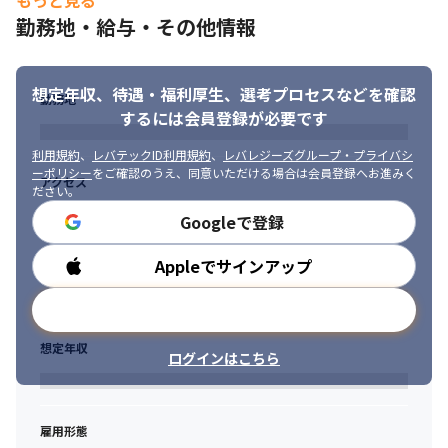
もっと見る
◎年間休日125日以上・リモートワーク併用（約8割）

勤務地・給与・その他情報
➡︎ワークライフバランスを高い水準で維持。第三者的に関与でき
る営業やコーディネーターが、現場の人間関係や就業環境につい
ても適宜フォローを行います。
想定年収、待遇・福利厚生、
選考プロセスなどを確認
勤務地
するには会員登録が必要です
利用規約
、
レバテックID利用規約
、
レバレジーズグループ・プライバシ
ーポリシー
をご確認のうえ、同意いただける場合は会員登録へお進みく
アクセス
ださい。
Googleで登録
Appleでサインアップ
勤務時間
メールアドレスで登録
想定年収
ログインはこちら
雇用形態