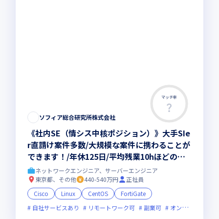
マッチ率
ソフィア総合研究所株式会社
《社内SE（情シス中核ポジション）》大手SIe
r直請け案件多数/大規模な案件に携わることが
できます！/年休125日/平均残業10hほどの働
きやすい環境です！
ネットワークエンジニア、サーバーエンジニア
東京都、その他
440-540万円
正社員
Cisco
Linux
CentOS
FortiGate
自社サービスあり
リモートワーク可
副業可
オンライン選考可