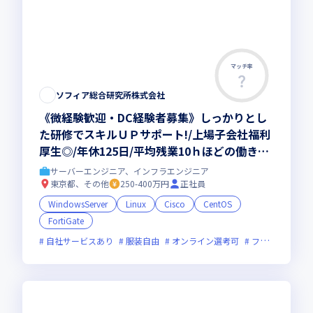
マッチ率
この求人は募集終了しました
ソフィア総合研究所株式会社
《微経験歓迎・DC経験者募集》しっかりとし
た研修でスキルＵＰサポート!/上場子会社福利
厚生◎/年休125日/平均残業10ｈほどの働きや
すい環境です！
サーバーエンジニア、インフラエンジニア
東京都、その他
250-400万円
正社員
WindowsServer
Linux
Cisco
CentOS
FortiGate
自社サービスあり
服装自由
オンライン選考可
フレックス制度あり