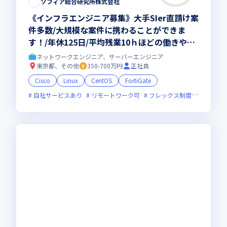
ソフィア総合研究所株式会社
《インフラエンジニア募集》大手SIer直請け案
件多数/大規模な案件に携わることができま
す！/年休125日/平均残業10ｈほどの働きやす
い環境です！
ネットワークエンジニア、サーバーエンジニア
東京都、その他
350-700万円
正社員
Cisco
Linux
CentOS
FortiGate
自社サービスあり
リモートワーク可
フレックス制度あり
ベン