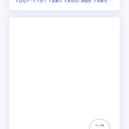
自社サービスあり
副業可
新技術に積極的
残業月20時間未満
マッチ率