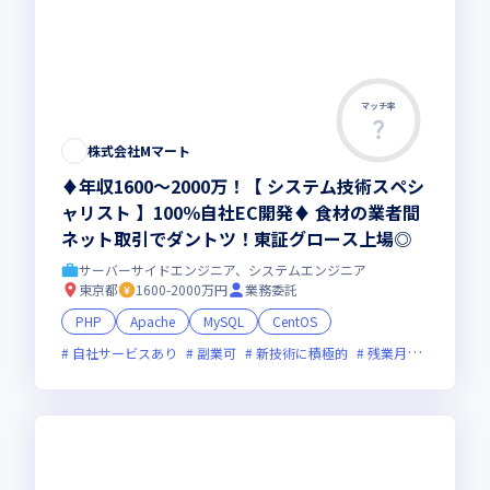
マッチ率
この求人は募集終了しました
株式会社Mマート
♦年収1600～2000万！【 システム技術スペシ
ャリスト 】100％自社EC開発♦ 食材の業者間
ネット取引でダントツ！東証グロース上場◎
サーバーサイドエンジニア、システムエンジニア
東京都
1600-2000万円
業務委託
PHP
Apache
MySQL
CentOS
自社サービスあり
副業可
新技術に積極的
残業月20時間未満