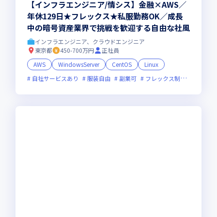
【インフラエンジニア/情シス】金融×AWS／
年休129日★フレックス★私服勤務OK／成長
中の暗号資産業界で挑戦を歓迎する自由な社風
インフラエンジニア、クラウドエンジニア
東京都
450-700万円
正社員
AWS
WindowsServer
CentOS
Linux
自社サービスあり
服装自由
副業可
フレックス制度あり
新