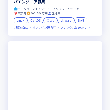
バエンジニア募集
データベースエンジニア、インフラエンジニア
東京都
400-600万円
正社員
Linux
CentOS
Cisco
VMware
Shell
服装自由
オンライン選考可
フレックス制度あり
面接1回
女