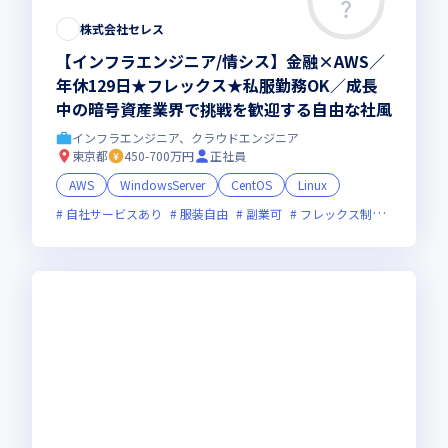
株式会社セレス
【インフラエンジニア/情シス】金融×AWS／
年休129日★フレックス★私服勤務OK／成長
中の暗号資産業界で挑戦を歓迎する自由な社風
インフラエンジニア、クラウドエンジニア
東京都
450-700万円
正社員
AWS
WindowsServer
CentOS
Linux
自社サービスあり
服装自由
副業可
フレックス制度あり
新