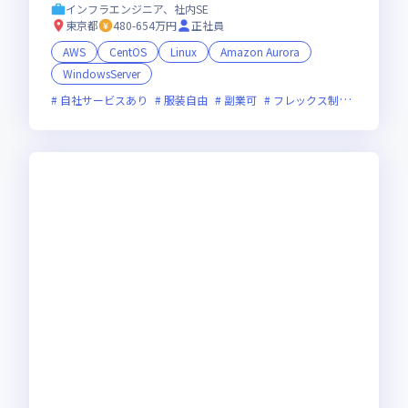
インフラエンジニア、社内SE
東京都
480-654万円
正社員
AWS
CentOS
Linux
Amazon Aurora
WindowsServer
自社サービスあり
服装自由
副業可
フレックス制度あり
新