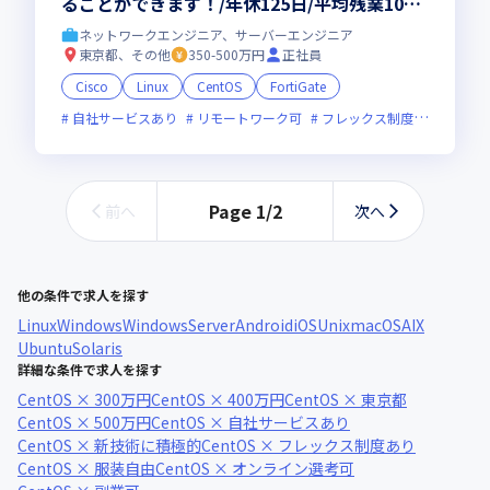
ることができます！/年休125日/平均残業10ｈ
ほどの働きやすい環境です！
ネットワークエンジニア、サーバーエンジニア
東京都、その他
350-500万円
正社員
Cisco
Linux
CentOS
FortiGate
自社サービスあり
リモートワーク可
フレックス制度あり
ベン
Page
1
/
2
前へ
次へ
他の条件で求人を探す
Linux
Windows
WindowsServer
Android
iOS
Unix
macOS
AIX
Ubuntu
Solaris
詳細な条件で求人を探す
CentOS × 300万円
CentOS × 400万円
CentOS × 東京都
CentOS × 500万円
CentOS × 自社サービスあり
CentOS × 新技術に積極的
CentOS × フレックス制度あり
CentOS × 服装自由
CentOS × オンライン選考可