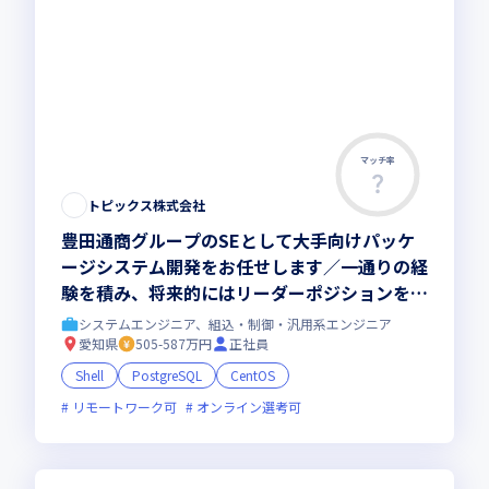
マッチ率
トピックス株式会社
豊田通商グループのSEとして大手向けパッケ
ージシステム開発をお任せします／一通りの経
験を積み、将来的にはリーダーポジションを目
指していただくことを期待しています
システムエンジニア、組込・制御・汎用系エンジニア
愛知県
505-587万円
正社員
Shell
PostgreSQL
CentOS
リモートワーク可
オンライン選考可