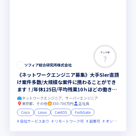
マッチ率
ソフィア総合研究所株式会社
《ネットワークエンジニア募集》大手SIer直請
け案件多数/大規模な案件に携わることができ
ます！/年休125日/平均残業10ｈほどの働きや
すい環境です！
ネットワークエンジニア、サーバーエンジニア
東京都、その他
350-700万円
正社員
Cisco
Linux
CentOS
FortiGate
自社サービスあり
リモートワーク可
副業可
オンライン選考可