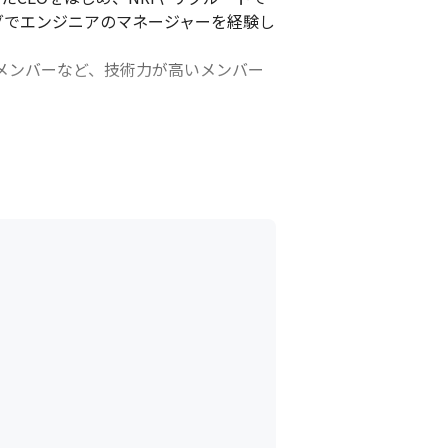
ングでエンジニアのマネージャーを経験し
たメンバーなど、技術力が高いメンバー
はオンライン参加です）

人の裁量に任せています