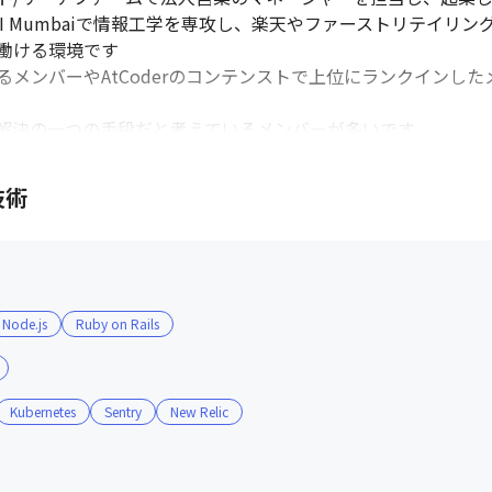
TI Mumbaiで情報工学を専攻し、楽天やファーストリテイリ
働ける環境です

メンバーやAtCoderのコンテンストで上位にランクインし
解決の一つの手段だと考えているメンバーが多いです

技術
な意見交換を行っています

を使用して気軽にコミュニケーションが取れる文化です

アップで行っており、新しい技術の提案をしやすい雰囲気です

Node.js
Ruby on Rails
ティングを行い、社内の交流を図っています（出社が難しい場合
スを重視した働き方を重視しており、出勤時間や退勤時間は個
Kubernetes
Sentry
New Relic