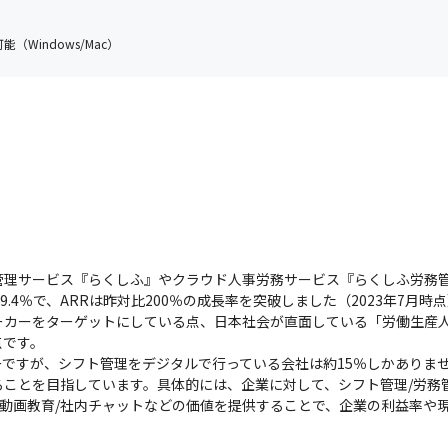
（Windows/Mac）
管理サービス『らくしふ』やクラウド人事労務サービス『らくしふ労務
9.4％で、ARRは昨対比200％の成長率を突破しました（2023年7月時点
ーカーをターゲットにしている点、日本社会が直面している「労働生産
です。

ですが、シフト管理をデジタルで行っている会社は約15％しかありま
ことを目指しています。具体的には、企業に対して、シフト管理/労務管
/動画教育/社内チャットなどの価値を提供することで、企業の利益率や