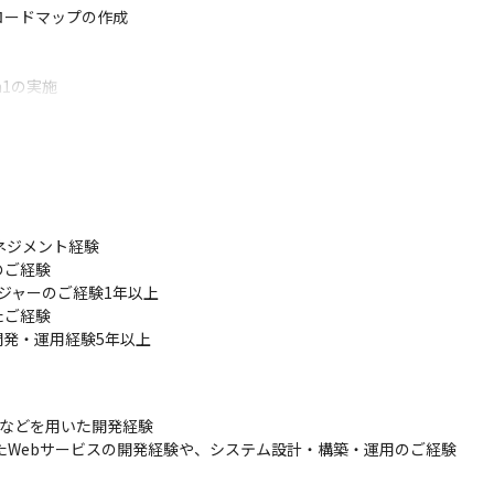
ードマップの作成

1の実施

ング

度設計 等)
ジメント経験

ご経験

ジャーのご経験1年以上

ご経験

発・運用経験5年以上
eScriptなどを用いた開発経験

を用いたWebサービスの開発経験や、システム設計・構築・運用のご経験
