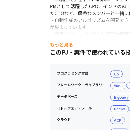
PMとして活躍したCPO、インドのVJ
たCTOなど、優秀なメンバーと一緒に
・自動作成のアルゴリズムを開発できる
が集まっています

・顧客志向で、プロダクト開発は課題
もっと見る
＜コミュニケーション＞

このPJ・案件で使われている
・Slackを使用し、全ての部署で活発
・相談がある場合は、Huddle機能
・プロダクトの開発は基本的にボトム
プログラミング言語
Go
＜ミーティング・働き方＞

フレームワーク・ライブラリ
Vue.js
・四半期に1回の全社オフサイトミー
・フルリモートで個人のパフォーマン
データベース
BigQuery
ミドルウェア・ツール
Docker
クラウド
GCP