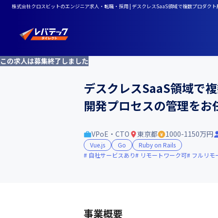
株式会社クロスビットのエンジニア求人・転職・採用 | デスクレスSaaS領域で複数プロダク
この求人は募集終了しました
デスクレスSaaS領域で
開発プロセスの管理をお
VPoE・CTO
東京都
1000-1150万円
Vue.js
Go
Ruby on Rails
自社サービスあり
リモートワーク可
フルリモ
事業概要