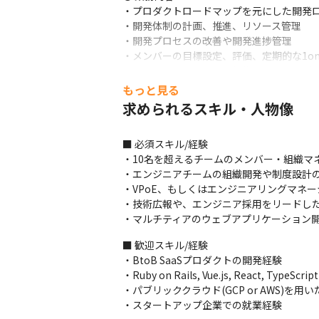
・プロダクトロードマップを元にした開発ロ
・開発体制の計画、推進、リソース管理

・開発プロセスの改善や開発進捗管理

・メンバーの目標設定、評価、定期的な1on
・エンジニア採用から入社後のオンボーディ
・エンジニアチームの組織開発(文化形成や制
もっと見る
求められるスキル・人物像
■ 必須スキル/経験

・10名を超えるチームのメンバー・組織マネ
・エンジニアチームの組織開発や制度設計の
・VPoE、もしくはエンジニアリングマネー
・技術広報や、エンジニア採用をリードした
・マルチティアのウェブアプリケーション開
■ 歓迎スキル/経験

・BtoB SaaSプロダクトの開発経験

・Ruby on Rails, Vue.js, React, Typ
・パブリッククラウド(GCP or AWS)
・スタートアップ企業での就業経験