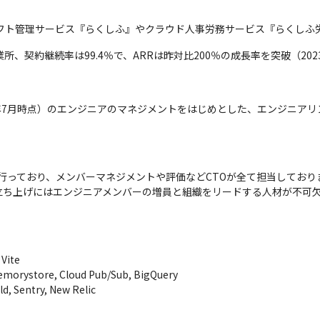
シフト管理サービス『らくしふ』やクラウド人事労務サービス『らくしふ
業所、契約継続率は99.4％で、ARRは昨対比200％の成長率を突破（20
023年7月時点）のエンジニアのマネジメントをはじめとした、エンジニア
を行っており、メンバーマネジメントや評価などCTOが全て担当しておりま
立ち上げにはエンジニアメンバーの増員と組織をリードする人材が不可
Vite

emorystore, Cloud Pub/Sub, BigQuery

d, Sentry, New Relic