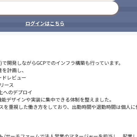
メールアドレスで登録
ログインはこちら
5名)で開発しながらGCPでのインフラ構築も行っています。

を計画し、

コードレビュー

リース

上へのデプロイ

の機能デザインや実装に集中できる体制を整えました。

スを重視した働き方をしており、出勤時間や退勤時間は個人に任
/サーチファームで法人営業のマネージャーを担当し、起業した