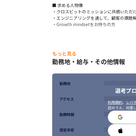
■ 求める人物像

・クロスビットのミッションに共感いただけ
・エンジニアリングを通して、顧客の課題解
・Growth mindsetをお持ちの方
もっと見る
勤務地・給与・その他情報
勤務地
選考プ
アクセス
利用規約
、
レバテ
認のうえ、同意
勤務時間
想定年収