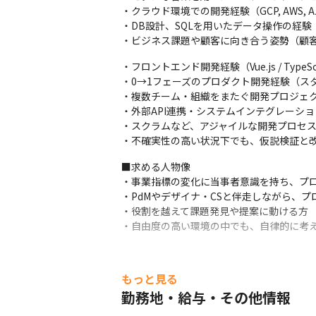
・クラウド環境での開発経験（GCP, AWS, A
・DB設計、SQLを用いたデータ操作の経験

・ビジネス課題や顧客に向き合う姿勢（顧
・フロントエンド開発経験（Vue.js / TypeSc
・0→1フェーズのプロダクト開発経験（スタ
・複数チーム・組織をまたぐ開発プロジェク
・外部API連携・システムインテグレーショ
・スクラムなど、アジャイルな開発プロセス
・不確実性の高い状況下でも、仮説検証と
■求める人物像

・事業指標の変化に当事者意識を持ち、プロ
・PdMやデザイナ・CSと伴走しながら、プ
・役割を越えて課題発見や提案に動ける方

・自由度の高い環境の中でも、自律的に考
もっと見る
勤務地・給与・その他情報