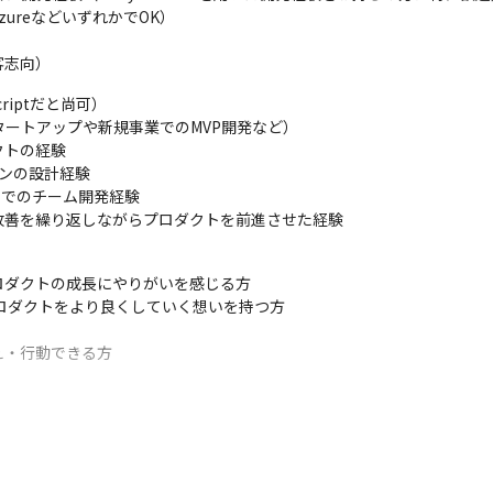
zureなどいずれかでOK）

客志向）
riptだと尚可）

ートアップや新規事業でのMVP開発など）

トの経験

ンの設計経験

でのチーム開発経験

改善を繰り返しながらプロダクトを前進させた経験
ダクトの成長にやりがいを感じる方

ロダクトをより良くしていく想いを持つ方

え・行動できる方