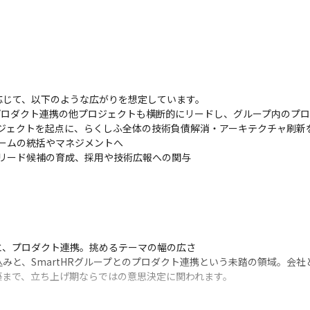
じて、以下のような広がりを想定しています。

— プロダクト連携の他プロジェクトも横断的にリードし、グループ内のプ
ロジェクトを起点に、らくしふ全体の技術負債解消・アーキテクチャ刷新を
ームの統括やマネジメントへ

クリード候補の育成、採用や技術広報への関与
、プロダクト連携。挑めるテーマの幅の広さ

みと、SmartHRグループとのプロダクト連携という未踏の領域。会社
築まで、立ち上げ期ならではの意思決定に関われます。

