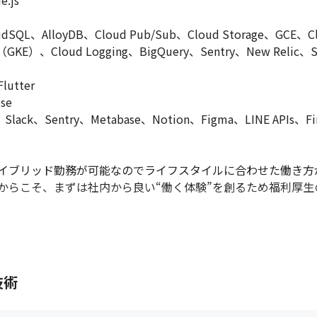
js

lloyDB、Cloud Pub/Sub、Cloud Storage、GCE、Cloud 
s（GKE）、Cloud Logging、BigQuery、Sentry、New Relic、Se
tter

e

lack、Sentry、Metabase、Notion、Figma、LINE APIs、Fin
イブリッド勤務が可能なのでライフスタイルに合わせた働き方が
からこそ、まずは社内から良い“働く体験”を創るため福利厚生
ームを技術的にリードしていただきます

定への裁量があります。経験やプロジェクトの状況に応じて、判
技術
極活用。雇用形態に関わらず Claudeの利用費用を会社が負担