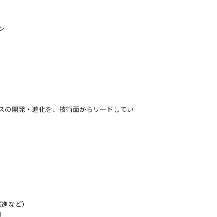
ン
ビスの開発・進化を、技術面からリードしてい
進など）


