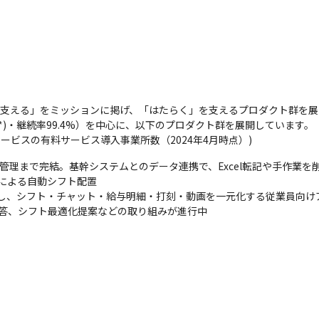
を支える」をミッションに掲げ、「はたらく」を支えるプロダクト群を展
*)・継続率99.4%）を中心に、以下のプロダクト群を展開しています。

サービスの有料サービス導入事業所数（2024年4月時点）)
実管理まで完結。基幹システムとのデータ連携で、Excel転記や手作業を削
による自動シフト配置

ら脱却し、シフト・チャット・給与明細・打刻・動画を一元化する従業員向けア
自動応答、シフト最適化提案などの取り組みが進行中