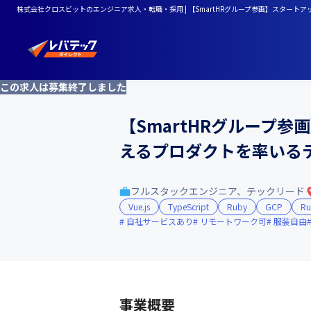
株式会社クロスビットのエンジニア求人・転職・採用 | 【SmartHRグループ参画】スタート
この求人は募集終了しました
【SmartHRグループ参
えるプロダクトを率いる
フルスタックエンジニア、テックリード
Vue.js
TypeScript
Ruby
GCP
Ru
自社サービスあり
リモートワーク可
服装自由
事業概要