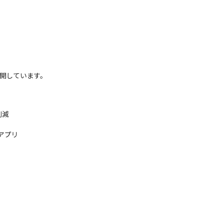
開しています。

減

プリ
