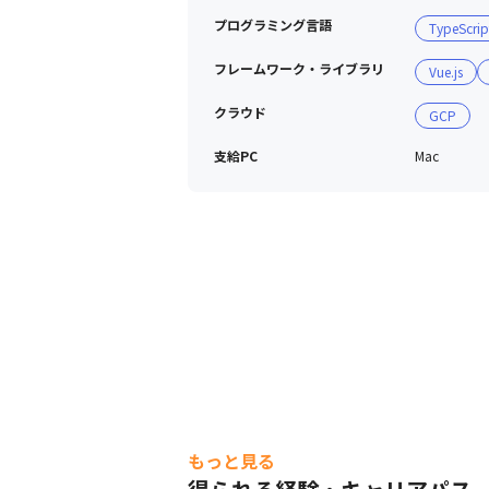
プログラミング言語
TypeScrip
利用可能な主なAIツール・サービス

Claude Code / GitHub Copilot / Cha
フレームワーク・ライブラリ
Vue.js
クラウド
GCP
支給PC
Mac
もっと見る