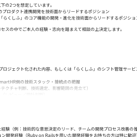
下の2つを想定しています。

HRとのプロダクト連携開発を技術面からリードするポジション

 「らくしふ」のコア機能の開発・進化を技術面からリードするポジショ
ロセスの中でご本人の経験・志向を踏まえて相談の上決定します。
かでプロジェクト化された内容、もしくは「らくしふ」のシフト管理サー
artHR側の技術スタック・接続点の把握

テクチャ判断、技術選定、影響範囲の見立て）

（レビュー／設計判断）

スの推進

経験（例：技術的な意思決定のリード、チームの開発プロセス改善の推
開発経験（Ruby on Railsを用いた開発経験をお持ちの方は特に歓迎）