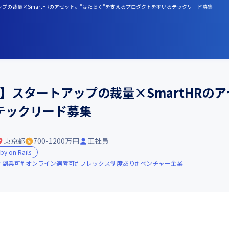
アップの裁量×SmartHRのアセット。"はたらく"を支えるプロダクトを率いるテックリード募集
画】スタートアップの裁量×SmartHRの
テックリード募集
東京都
700-1200万円
正社員
by on Rails
副業可
オンライン選考可
フレックス制度あり
ベンチャー企業