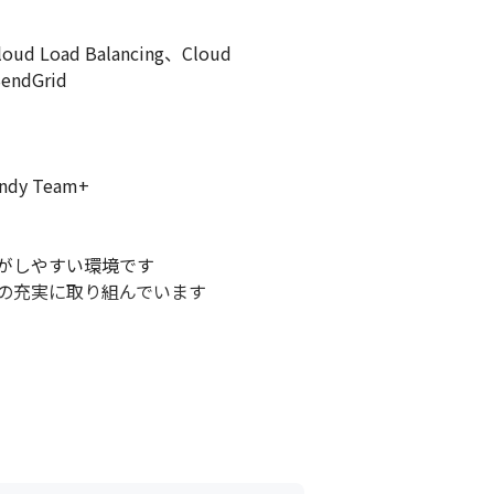
Load Balancing、Cloud 
ndGrid

dy Team+

しやすい環境です

の充実に取り組んでいます

断の範囲はお任せします

しており、ほとんどのプルリクエストに生