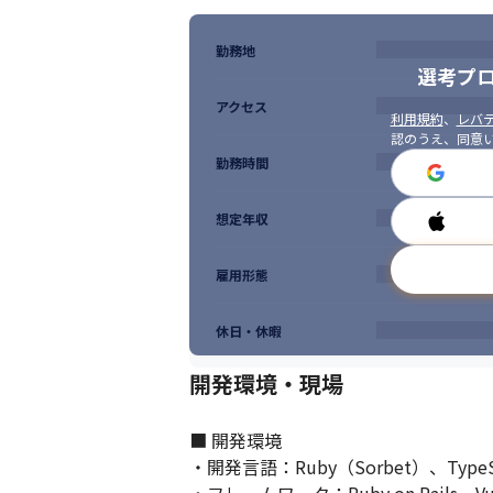
勤務地
選考プ
アクセス
利用規約
、
レバテ
認のうえ、同意
勤務時間
想定年収
雇用形態
休日・休暇
開発環境・現場
■ 開発環境

・開発言語：Ruby（Sorbet）、Type