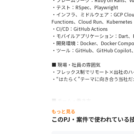
・フレームワーク：Ruby on Rails、Vue.
・テスト：RSpec、Playwright

・インフラ、ミドルウェア：GCP CloudSQL、A
Functions、Cloud Run、Kubernete
・CI/CD：GitHub Actions

・モバイルアプリケーション：Dart、Flu
・開発環境：Docker、Docker Compos
・ツール：GitHub、GitHub Copilot、S
■ 現場・社員の雰囲気

・フレックス制でリモート×出社のハ
・“はたらく”テーマに向き合う当社だ
■ チーム・働き方

・チーム規模：エンジニア3〜5名のチ
もっと見る
・技術選定：アーキテクチャや技術選
このPJ・案件で使われている
・生成AI活用：全社的に生成AIを積
成AIが関与しています。
