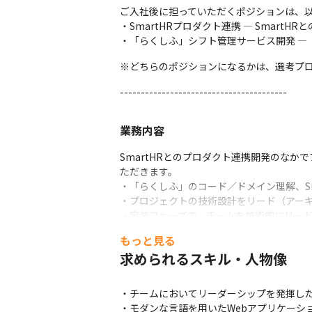
ご入社後に担っていただくポジションは、以
・SmartHRプロダクト連携 — Smart
・「らくしふ」シフト管理サービス開発 —
※どちらのポジションになるかは、選考プ
----------------------------------------
業務内容
SmartHRとのプロダクト連携開発のな
ただきます。

・「らくしふ」のコード／ドメイン理解、Sm
・プロジェクトの技術設計をリード（アーキ
・実装フェーズで、チームを技術的にリード
・AIエージェントを深く活用した開発プロセ
もっと見る
・メンバーの技術的育成
求められるスキル・人物像
・チームにおいてリーダーシップを発揮した
・モダンな言語を用いたWebアプリケーション