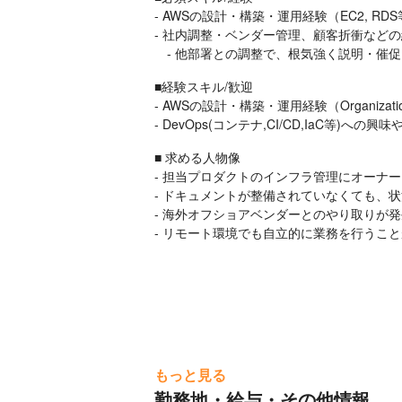
◆構築・改善

- AWSの設計・構築・運用経験（EC2, RDS
-新規インフラ環境の設計・構築

- 社内調整・ベンダー管理、顧客折衝などの
-インフラ構成の改善計画の策定やハンズオ
　- 他部署との調整で、根気強く説明・催
-ドキュメンテーション

-開発環境や検証環境などの環境整備

■経験スキル/歓迎

-インフラコスト削減

- AWSの設計・構築・運用経験（Organizatio
-デプロイ環境の整備

- DevOps(コンテナ,CI/CD,IaC等)への興
-プロダクト横断的なインフラ運用自体の標
■ 求める人物像

-コスト最適化

- 担当プロダクトのインフラ管理にオーナー
-セキュリティ対策

- ドキュメントが整備されていなくても、
-監視強化(監視サービスの移行・導入等)
- 海外オフショアベンダーとのやり取りが
【3年後、5年後のキャリアパス】

- リモート環境でも自立的に業務を行うこ
・AWS全般の管理ができるようになります
・インフラも開発も一通りわかるSEになれま
・今後DevOps(コンテナ,CI/CD,Ia
もっと見る
勤務地・給与・その他情報