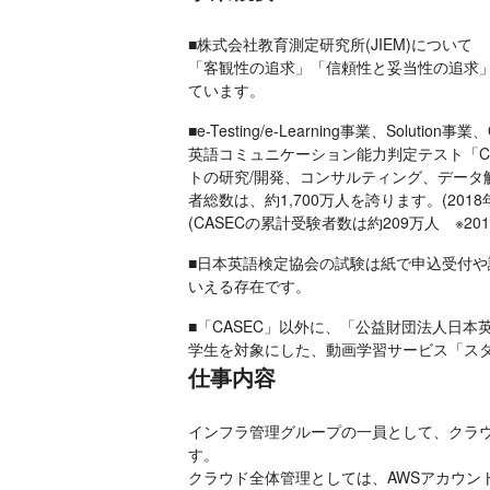
■株式会社教育測定研究所(JIEM)について

「客観性の追求」「信頼性と妥当性の追求」「
ています。
■e-Testing/e-Learning事業、Solution
英語コミュニケーション能力判定テスト「C
トの研究/開発、コンサルティング、データ
者総数は、約1,700万人を誇ります。(2018年
(CASECの累計受験者数は約209万人　※201
■日本英語検定協会の試験は紙で申込受付や
いえる存在です。
■「CASEC」以外に、「公益財団法人日
学生を対象にした、動画学習サービス「ス
仕事内容
インフラ管理グループの一員として、クラ
す。

クラウド全体管理としては、AWSアカウ