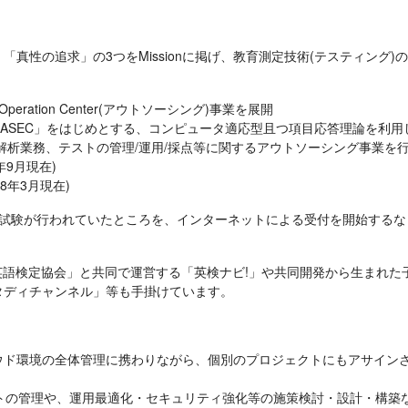
真性の追求」の3つをMissionに掲げ、教育測定技術(テスティング
事業、Operation Center(アウトソーシング)事業を展開

ASEC」をはじめとする、コンピュータ適応型且つ項目応答理論を利用
解析業務、テストの管理/運用/採点等に関するアウトソーシング事業を
9月現在)

8年3月現在)
試験が行われていたところを、インターネットによる受付を開始するな
本英語検定協会」と共同で運営する「英検ナビ!」や共同開発から生まれた子
タディチャンネル」等も手掛けています。
ウド環境の全体管理に携わりながら、個別のプロジェクトにもアサイン
ントの管理や、運用最適化・セキュリティ強化等の施策検討・設計・構築