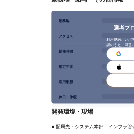
勤務地
選考プ
アクセス
利用規約
、
レバ
認のうえ、同意
勤務時間
想定年収
雇用形態
休日・休暇
開発環境・現場
■ 配属先：システム本部　インフラ管