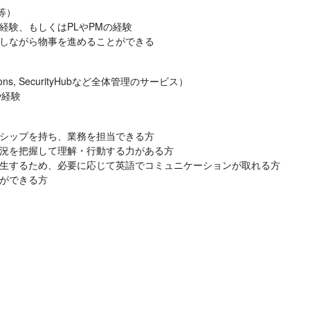
等）

経験、もしくはPLやPMの経験

ンでの変更の実施

促しながら物事を進めることができる
ns, SecurityHubなど全体管理のサービス）

味や経験
準化への参画

シップを持ち、業務を担当できる方

状況を把握して理解・行動する力がある方

発生するため、必要に応じて英語でコミュニケーションが取れる方

とができる方
。（クラウドエンジニアとしても活躍できます。）

す。

C等)の推進を強化する予定で、有識者フォローのもとスキルアップできます。