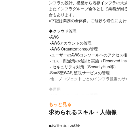
ンフラの設計、構築から既存インフラの大規
またインフラグループ全体として業務が回
合もあります。

※下記は業務の全体像。ご経験や適性にあ
◆クラウド管理

-AWS

 -AWSアカウントの管理

 -AWS Organizationsの管理

 -ユーザーのAWSコンソールへのアクセス権限の管理(IAM, SwitchRole)

 -コスト削減策の検討と実施（Reserved InstanceやSavings Plan等）

 - セキュリティ対策（SecurityHub等）

-SaaS型WAF, 監視サービスの管理

-他、プロジェクトごとのインフラ担当のサ
◆運用

-セキュリティパッチの適用

-OSやミドルウェアのバージョンアップ対応
もっと見る
-障害時のオンコール対応や事後の障害調査

求められるスキル・人物像
-本番環境へのリリース作業

-負荷の監視や負荷に応じたインフラストラ
■必須スキル/経験
