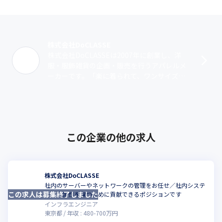
株式会社DoCLASSE
株式会社DoCLASSEは2007年に創業し、洋
服・服飾雑貨の企画・販売を行うアパレルメ
ーカーです。「楽に着られて、ワンサイズ細
く見える服作り」をモットーとして、ミドル
エイジの方をファッションの力で応･･･
この企業の他の求人
株式会社DoCLASSE
社内のサーバーやネットワークの管理をお任せ／社内システ
この求人は募集終了しました
ムの安定性を保つために貢献できるポジションです
インフラエンジニア
東京都
年収 :
480
-
700
万円