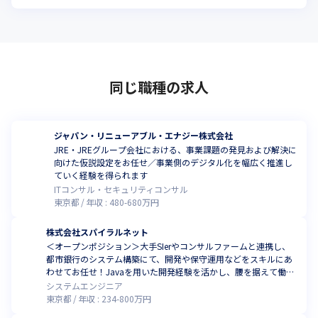
同じ職種の求人
ジャパン・リニューアブル・エナジー株式会社
JRE・JREグループ会社における、事業課題の発見および解決に
向けた仮説設定をお任せ／事業側のデジタル化を幅広く推進し
ていく経験を得られます
ITコンサル・セキュリティコンサル
東京都
年収 :
480
-
680
万円
株式会社スパイラルネット
＜オープンポジション＞大手SIerやコンサルファームと連携し、
都市銀行のシステム構築にて、開発や保守運用などをスキルにあ
わせてお任せ！Javaを用いた開発経験を活かし、腰を据えて働き
ませんか
システムエンジニア
東京都
年収 :
234
-
800
万円