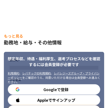
・社内のメンバーとコミュニケーションを取りながら、最適な方
法を見つけることに貢献できます
もっと見る
勤務地・給与・その他情報
想定年収、待遇・福利厚生、
選考プロセスなどを確認
勤務地
するには会員登録が必要です
利用規約
、
レバテックID利用規約
、
レバレジーズグループ・プライバシ
ーポリシー
をご確認のうえ、同意いただける場合は会員登録へお進みく
アクセス
ださい。
Googleで登録
Appleでサインアップ
勤務時間