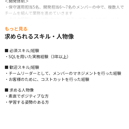
＜開発体制＞

・保守運用担当5名、開発担当6～7名のメンバーの中で、複数人で
チームを組んで業務を進めていきます

・タスク管理ツールはRedmine、コミュニケーションツールは
Google Chat、構成管理ツールはGitやJenkinsを使用しています
もっと見る
求められるスキル・人物像
＜携わるシステム＞

・商品管理/受注管理/倉庫管理/在庫管理/在庫管理/店舗発注シス
テム
■ 必須スキル/経験

・SQLを用いた実務経験（3年以上）
＜入社後の流れ＞

・基本的に、OJT形式で業務を進めていきます

■ 歓迎スキル/経験

・スキルや経験に応じて、下流工程/上流工程から担当します
・チームリーダーとして、メンバーのマネジメントを行った経験

・お客様のために、コストカットを行った経験
■ この仕事の面白み、魅力

・ユーザーの立場に立って課題を特定し、その課題を解決するた
■ 求める人物像

めにプロジェクトを推進できるので、社内の顧客から直接感謝さ
・素直でポジティブな方

れやすいです

・学習する姿勢のある方
・問い合わせ対応やITプロジェクトの推進、システムの開発な
ど、幅広い業務に携われます

・あらゆる業務に携わるので、マルチタスク能力を身につけられ
ます
