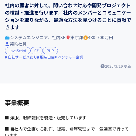
社内の顧客に対して、問い合わせ対応や開発プロジェクト
の検討・推進を行います／社内のメンバーとコミュニケー
ションを取りながら、最適な方法を見つけることに貢献で
きます
システムエンジニア、社内SE
東京都
480-700万円
契約社員
JavaScript
C#
PHP
自社サービスあり
服装自由
ベンチャー企業
2026/3/19
更新
事業概要
■ 洋服、服飾雑貨を製造・販売しています
■ 自社内で企画から制作、販売、倉庫管理まで一気通貫で行って
います