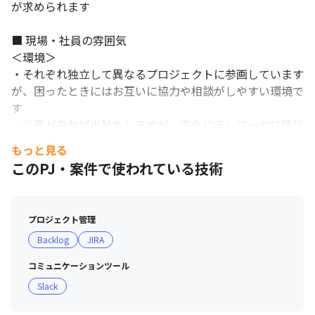
が求められます

■ 現場・社員の雰囲気

＜環境＞

・それぞれ独立して異なるプロジェクトに参画しています
が、困ったときにはお互いに協力や相談がしやすい環境で
す 

・必要があれば出社もしますが、完全にテレワークに移行
しています（役職やプロジェクトによって異なりますが、
もっと見る
出社は年数回程度）

このPJ・案件で使われている技術
・7時間勤務制や時短勤務を取り入れており、ワークライ
フバランスを実現しやすいです（プロジェクトや繁忙期に
よっては残業が発生します）

プロジェクト管理
・実績に応じて評価される環境です

Backlog
JIRA
＜社員＞

コミュニケーションツール
・自律している社員が多いです

Slack
・穏やかで落ち着いた雰囲気の社員が多いです

・何か失敗が発生した際は、どうすればこの状況を解決で