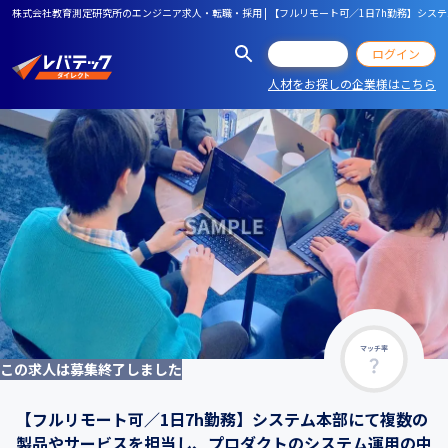
株式会社教育測定研究所のエンジニア求人・転職・採用 | 【フルリモート可／1日7h勤務】
会員登録
ログイン
人材をお探しの企業様はこちら
マッチ率
この求人は募集終了しました
【フルリモート可／1日7h勤務】システム本部にて複数の
製品やサービスを担当し、プロダクトのシステム運用の中