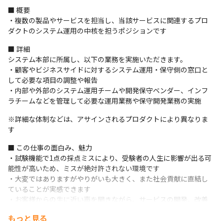
■ 概要

・複数の製品やサービスを担当し、当該サービスに関連するプロ
ダクトのシステム運用の中核を担うポジションです
■ 詳細

システム本部に所属し、以下の業務を実施いただきます。

・顧客やビジネスサイドに対するシステム運用・保守側の窓口と
して必要な項目の調整や報告

・内部や外部のシステム運用チームや開発保守ベンダー、インフ
ラチームなどを管理して必要な運用業務や保守開発業務の実施
※詳細な体制などは、アサインされるプロダクトにより異なりま
す
■ この仕事の面白み、魅力

・試験機能で1点の採点ミスにより、受験者の人生に影響が出る可
能性が高いため、ミスが絶対許されない環境です

・大変ではありますがやりがいも大きく、また社会貢献に直結し
ていることが実感できます

・お客様からの生に近い声を聞きながら、サービスの開発、改善
を行うことができるため、責任感も大きいです

もっと見る
・省庁や大手企業と共同してシステムリリースを行っており、規