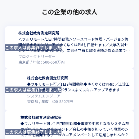
この企業の他の求人
株式会社教育測定研究所
＜フルリモート/1日7時間勤務＞ソースコード管理・バージョン管
理ができるエンジニア／ゆくゆくはPMも目指せます／大学入試セ
この求人は募集終了しました
こ
ンターや日本英語検定協会、文部科学省と取引実績がある企業で、
自社プロジェクトの運用・開発をお任せ
プロジェクトリーダー
東京都
年収 :
500
-
650
万円
株式会社教育測定研究所
◆フルリモート可／1日7時間勤務◆ゆくゆくはPMに／上流工
この求人は募集終了しました
こ
程とコーディング、バランスよくスキルアップできます
システムエンジニア
東京都
年収 :
400
-
850
万円
株式会社教育測定研究所
◆フルリモート可／1日7時間勤務◆事業で中核となるシステム群
のプロジェクトマネジメント／会社の中核を担っていく事業のシ
この求人は募集終了しました
こ
ステムを開発するチームのコアメンバーとして活躍しませんか？