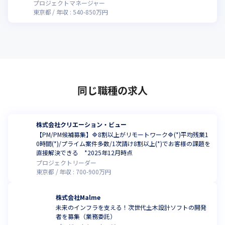
プロジェクトマネージャー
東京都
年収 :
540
-
850
万円
同じ職種の求人
株式会社クリエーション・ビュー
【PM/PM候補募集】🔷8割以上がリモートワーク🔷(*)平均残業1
0時間(*)/プライム案件多数/1次請け8割以上(*)でお客様の課題を
直接解決できる *2025年12月時点
プロジェクトリーダー
東京都
年収 :
700
-
900
万円
株式会社Malme
未来のインフラを支える！次世代土木設計ソフトの開発
者を募集（業務委託）