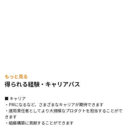
きるのかを切り替えて考えられる人がほとんどです

・さまざまなバックグラウンドを持ったメンバーが各自の
経験やスキルを活かし活躍しています

・海外籍のメンバーも従事しています

■ 業務のこだわり

・ミスを起こさないために、徹底的なチェックを行ってい
ます

・ユーザー視点の開発を行うことを心がけています
もっと見る
得られる経験・キャリアパス
■ キャリア

・PMになるなど、さまざまなキャリアが期待できます

・運用責任者としてより大規模なプロダクトを担当することがで
きます

・組織構築に貢献することができます