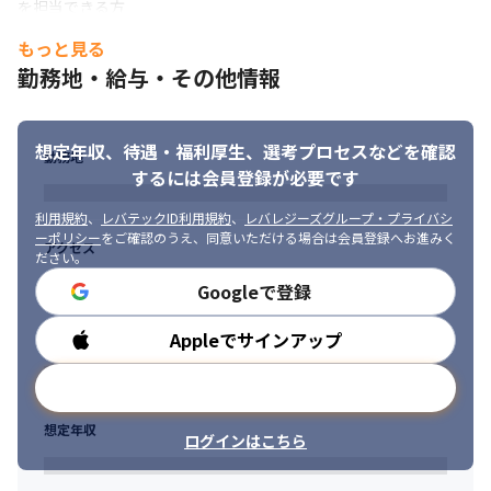
を担当できる方

・ドキュメントが整備されていなくても、状況を把握して理解/行
もっと見る
動する力がある方

勤務地・給与・その他情報
・海外オフショアベンダーとのやり取りが発生するため、必要に
応じて英語でコミュニケーションが取れる方

・リモート環境でも自立的に業務を行うことができる方
想定年収、待遇・福利厚生、
選考プロセスなどを確認
勤務地
するには会員登録が必要です
利用規約
、
レバテックID利用規約
、
レバレジーズグループ・プライバシ
ーポリシー
をご確認のうえ、同意いただける場合は会員登録へお進みく
アクセス
ださい。
Googleで登録
Appleでサインアップ
勤務時間
メールアドレスで登録
想定年収
ログインはこちら