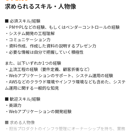
求められるスキル・人物像
模の大きな仕事に携わることができます
■ 必須スキル/経験

・PMやPLなどの経験、もしくはベンダーコントロールの経験

・システム開発の工程理解

・コミュニケーション力

・資料作成、作成した資料の説明するプレゼン力

・必要な情報は自分で把握していく積極性
また、以下いずれか1つの経験

・上流工程の経験（要件定義、顧客折衝など）

・Webアプリケーションのサポート、システム運用の経験

・AWSなどのクラウド環境やインフラ環境なども含めた、システ
ム運用に関する一般的な知見
■ 歓迎スキル/経験

・英語力

・Webアプリケーションの開発経験
■ 求める人物像

・担当プロダクトのインフラ管理にオーナーシップを持ち、業務