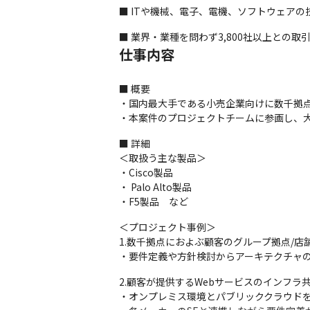
■ ITや機械、電子、電機、ソフトウェア
■ 業界・業種を問わず3,800社以上との取引
仕事内容
■ 概要

・国内最大手である小売企業向けに数千拠点
・本案件のプロジェクトチームに参画し、
■ 詳細

＜取扱う主な製品＞

・Cisco製品

・ Palo Alto製品

・F5製品　など
＜プロジェクト事例＞

1.数千拠点におよぶ顧客のグループ拠点/店
・要件定義や方針検討からアーキテクチャの
2.顧客が提供するWebサービスのインフラ共
・オンプレミス環境とパブリッククラウドを