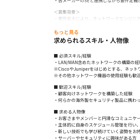
・各メーカーのSEと連携しながら要件定義
＜募集背景＞

・案件拡大により、ネットワークエンジニア
・受託請負という立場で主体的に案件に従
もっと見る
■ この仕事の魅力、面白み

求められるスキル・人物像
・案件によっては今まで社内LANなどの経
・社内で提案から納品までワンストップの業
■ 必須スキル/経験

・製品メーカーとのつながりが強く、さま
・LAN/WAN含めたネットワークの構築の経
※CiscoやJuniperをはじめとする、ネ
※その他ネットワーク機器の使用経験も歓
■ 歓迎スキル/経験

・顧客向けネットワークを構築した経験

・何らかの海外製セキュリティ製品に携わ
■ 求める人物像

・お客さまやメンバーと円滑なコミュニケー
・主体的に自身のスケジュール管理を行い、
・新しい技術でも学び続けていく姿勢をお持
・サーバーやセキュリティに興味がある方
