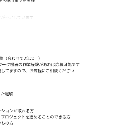
から運用までを実施
が不足しています

事できる方を募集しています
験しかなかった方も、大規模WANの経験を積むことが可能です

務を経験できます

ざまな製品知識を学べます
験（合わせて2年以上）

ットワーク機器の作業経験があれば応募可能です

迎してますので、お気軽にご相談ください
った経験
ションが取れる方

プロジェクトを進めることのできる方

ちの方
