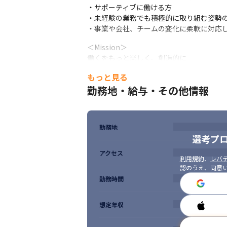
・サポーティブに働ける方

・未経験の業務でも積極的に取り組む姿勢の
・事業や会社、チームの変化に柔軟に対応
＜Mission＞

働くをもっと楽しく、創造的に
もっと見る
＜Vision＞

すべての人に、一歩先の働き方を
勤務地・給与・その他情報
＜Value＞

遊び心を忘れず、チャレンジを楽しもう

速く学び、変わり続けよう

勤務地
選考プ
チーム・顧客・社会に対して誠実に
アクセス
利用規約
、
レバテ
認のうえ、同意
勤務時間
想定年収