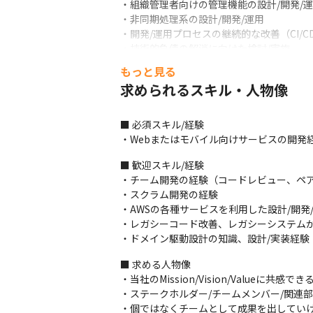
・組織管理者向けの管理機能の設計/開発/運
・非同期処理系の設計/開発/運用

・開発/運用プロセスの継続的な改善（CI/CD
・技術的負債の解消に向けた検討/実施
もっと見る
＜開発体制＞

求められるスキル・人物像
・開発のスピードや新しい市場の開拓をはじ
・自社サービスならではの機能開発やアップ
・スクラム開発を会社全体で推奨しています
■ 必須スキル/経験

・ソフトウェア開発のプラットフォームとして
・Webまたはモバイル向けサービスの開発
・バグトラッキングや課題管理、プロジェク
■ 歓迎スキル/経験

＜研修に関して＞

・チーム開発の経験（コードレビュー、ペア
・OJTが中心です

・スクラム開発の経験

・フォロー体制に関しては、新組織の変革
・AWSの各種サービスを利用した設計/開発/
・レガシーコード改善、レガシーシステムか
■ この仕事の面白み、魅力

・ドメイン駆動設計の知識、設計/実装経験
・中小企業のビジネスチャットNo.1を獲
・高い専門性を持つ経営陣やメンバーと共に
■ 求める人物像

・完成しきった組織ではなく、自ら組織を創
・当社のMission/Vision/Valueに共感できる
・作るもののためにどんな技術が必要なの
・ステークホルダー/チームメンバー/関連
・個ではなくチームとして成果を出していけ