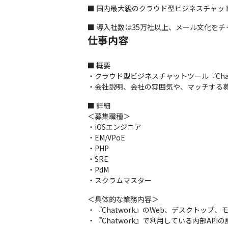
■ 国内最大級のクラウド型ビジネスチャット
■ 導入社数は35万社以上、メール文化を
仕事内容
■ 概要

・クラウド型ビジネスチャットツール『Chat
・会社説明、会社の雰囲気や、マッチする
■ 詳細

＜募集職種＞

・iOSエンジニア

・EM/VPoE

・PHP

・SRE

・PdM

・スクラムマスター
＜具体的な業務内容＞

・『Chatwork』のWeb、デスクトップ、
・『Chatwork』で利用している内部APIの設