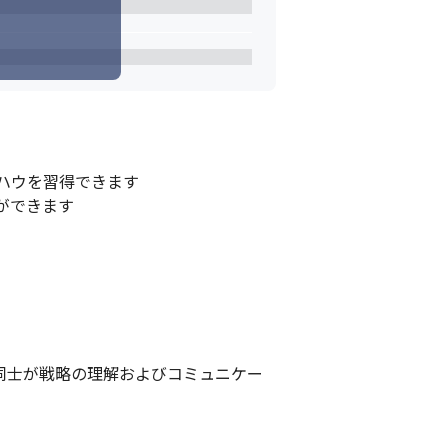
追求しています。
ウを習得できます

できます

員同士が戦略の理解およびコミュニケー