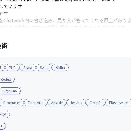
ています

す

Chatwork内に書き込み、見た人が答えてくれる風土がありま
や日々の業務に対する感想を好きに共有することができます
技術
t
PHP
Scala
Swift
Kotlin
Redux
BigQuery
Kubernetes
Terraform
Ansible
Jenkins
CircleCI
Elasticsearch
GCP
ce