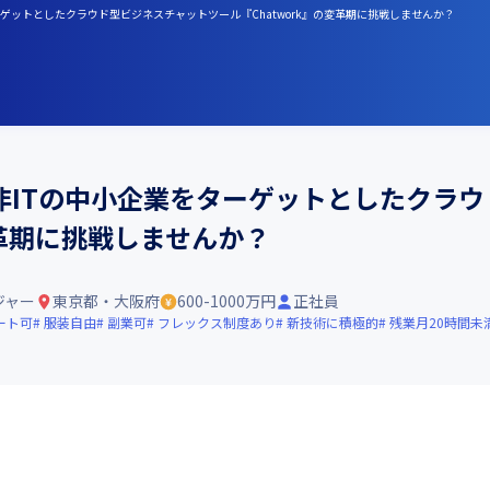
ターゲットとしたクラウド型ビジネスチャットツール『Chatwork』の変革期に挑戦しませんか？
非ITの中小企業をターゲットとしたクラ
変革期に挑戦しませんか？
ジャー
東京都・大阪府
600-1000万円
正社員
ート可
服装自由
副業可
フレックス制度あり
新技術に積極的
残業月20時間未