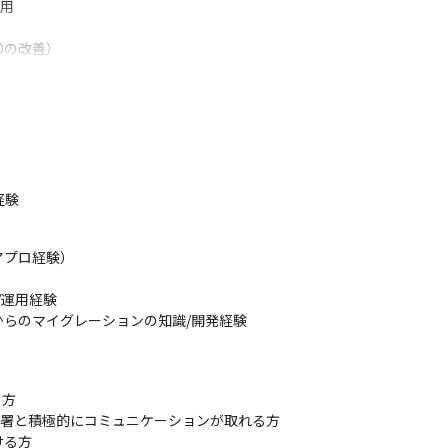
用

の改善）

めとする「攻め」と、顧客の大事にしていることを把握し開発を進める
デートを行い、プロダクトとしての価値を磨くことを大事にしています


GitHubを使用しています

経験
ト管理にJIRAを使用しています
プロ経験）

に伴い整備中です
運用経験

らのマイグレーションの知識/開発経験

得するプラットフォームになる、という壮大なビジョンに向けた変革期に挑
サービスを創り上げるやりがいがあります

り上げるという貴重な経験を得られます

方

かを考えるプロセスを重要視しているため、先端技術を積極的にプロダ
部署と積極的にコミュニケーションが取れる方

る方
