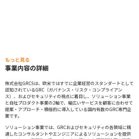
もっと見る
事業内容の詳細
株式会社GRCSは、欧米ではすでに企業経営のスタンダートとして
認知されているGRC（ガバナンス・リスク・コンプライアン
年齢/年次/役職問わず意見を挙げやすいオープンな環境です。
ス）、およびセキュリティの視点に着目し、ソリューション事業
と自社プロダクト事業の2軸で、幅広いサービスを顧客に合わせて
提案・アプローチ・積極的に導入している国内有数のGRC専門企
業です。
ソリューション事業では、GRCおよびセキュリティの各領域に精
通したコンサルタントやエンジニアによるソリューションを提供