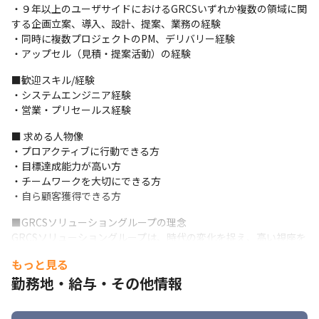
ーションを提案しています

・９年以上のユーザサイドにおけるGRCSいずれか複数の領域に関
・就業場所は顧客先が3割、自社内が7割です（2023年12月時点）
する企画立案、導入、設計、提案、業務の経験

・同時に複数プロジェクトのPM、デリバリー経験

＜研修に関して＞

・アップセル（見積・提案活動）の経験
・リーダーがメンター/フォロワーを担当し、OJTを実施します
■歓迎スキル/経験

＜プロジェクト例＞

・システムエンジニア経験

・サイバーセキュリティアーキテクチャ設計、ロードマップ策定
・営業・プリセールス経験
支援

・サイバーセキュリティリスクの中期計画策定支援

■ 求める人物像

・セキュリティ体制のリスクアセスメント、ポリシー策定/見直し

・プロアクティブに行動できる方

・クラウドセキュリティ対策支援

・目標達成能力が高い方

・SOC/CSIRT体制構築支援

・チームワークを大切にできる方

・コンプライアンス体制構築、および運用支援

・自ら顧客獲得できる方
・内部統制組織整備支援、ガバナンス体制構築支援

・内部監査/モニタリング体制構築にかかわる支援

■GRCSソリューショングループの理念

・リスクマネジメント体制構築、リスク評価等のコンサルティン
GRCSソリューショングループは、時代の変化を捉え、高い視座を
グ

持ち、

もっと見る
・GDPR対応支援
情報セキュリティ関連産業の最前線で挑戦と成長を続けること
勤務地・給与・その他情報
で、

■ この仕事の面白み、魅力

お客様と社会に安心と信頼を届けることを理念として掲げていま
・大手企業、グローバル企業からの直請けプロジェクトが7割を占
す。