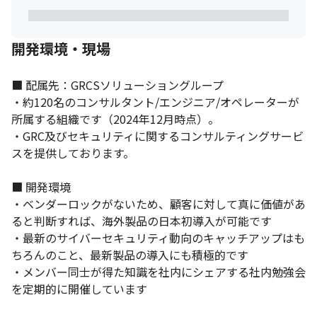
・情報セキュリティの最前線に立つために、私たちは常に現状に
満足せず、 新たな課題に挑戦し続けます。

・困難に直面した時こそ学びと成長の機会と捉え、 失敗を恐れず
開発環境・現場
チャレンジすることで成長の機会を得て、 

　自分自身のスキルや経験をさらに広げ、 組織全体の進化にも貢
献します。
■ 配属先：GRCSソリューショングループ

・約120名のコンサルタント/エンジニア/オペレーターが
R ‐ Respect (共に成長する): 相互に支え合いながら成長する

所属する組織です（2024年12月時点）。

・チームやパートナーと密にコミュニケーションを取り、協力し
て課題に取り組みます。

・GRC及びセキュリティに関するコンサルティングサービ
・相互に学び合い、支え合うことで、 個々が成長すると同時にチ
スを提供しております。

ーム全体としても成果を上げ、 より強固な組織を築きます。
■ 開発環境

T - Trust (安心と信頼の提供) : お客様と社会に安心と信頼を提供す
・ベンダーロックがないため、顧客に対して真に価値があ
る

・私たちは、情報セキュリティのプロフェッショナルとして、最
ると判断すれば、海外製品の日本初導入が可能です

国内有数のGRC専門企業で高度な技術やノウハウを習得できま
新技術の習得、リスク管理、 誠実な対応を徹底し、

・最新のサイバーセキュリティ動向のキャッチアップはも
す。
法令を遵守し透明性を確保することで、 お客様と社会に安心と信
ちろんのこと、最新製品の導入にも積極的です

頼を提供します。 こうした取り組みにより、

・メンバー同士が得た知識を社内にシェアする社内勉強会
長期的な信頼関係を築き、 社会の一員としての責任を果たしま
を定期的に開催しています

す。