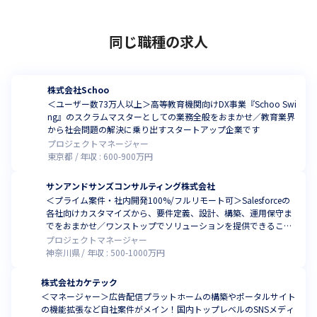
同じ職種の求人
株式会社Schoo
＜ユーザー数73万人以上＞高等教育機関向けDX事業『Schoo Swi
ng』のスクラムマスターとしての業務全般をおまかせ／教育業界
から社会問題の解決に乗り出すスタートアップ企業です
プロジェクトマネージャー
東京都
年収 :
600
-
900
万円
サンアンドサンズコンサルティング株式会社
＜プライム案件・社内開発100%/フルリモート可＞Salesforceの
各社向けカスタマイズから、要件定義、設計、構築、運用保守ま
でをおまかせ／ワンストップでソリューションを提供できること
が強み
プロジェクトマネージャー
神奈川県
年収 :
500
-
1000
万円
株式会社カケテック
＜マネージャー＞広告配信プラットホームの構築やポータルサイト
の機能拡張など自社案件がメイン！国内トップレベルのSNSメディ