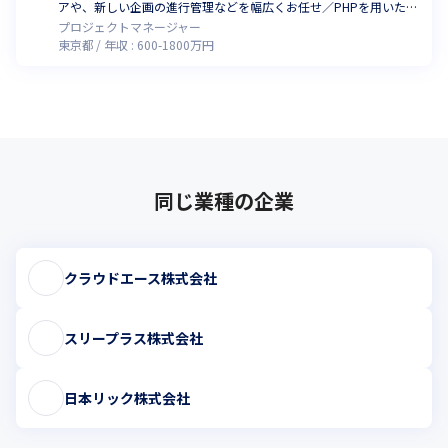
アや、新しい企画の進行管理などを幅広くお任せ／PHPを用いた開
発経験や、AWSを用いた運用経験を活かしませんか
プロジェクトマネージャー
東京都
年収 :
600
-
1800
万円
同じ業種の企業
クラウドエース株式会社
スリープラス株式会社
日本リック株式会社