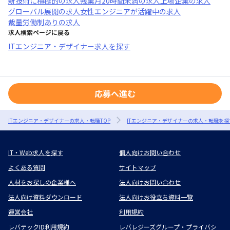
新技術に積極的
の求人
残業月20時間未満
の求人
上場企業
の求人
グローバル展開
の求人
女性エンジニアが活躍中
の求人
裁量労働制あり
の求人
求人検索ページに戻る
ITエンジニア・デザイナー求人を探す
応募へ進む
ITエンジニア・デザイナーの求人・転職TOP
ITエンジニア・デザイナーの求人・転職を探
IT・Web求人を探す
個人向けお問い合わせ
よくある質問
サイトマップ
人材をお探しの企業様へ
法人向けお問い合わせ
法人向け資料ダウンロード
法人向けお役立ち資料一覧
運営会社
利用規約
レバテックID利用規約
レバレジーズグループ・プライバシ