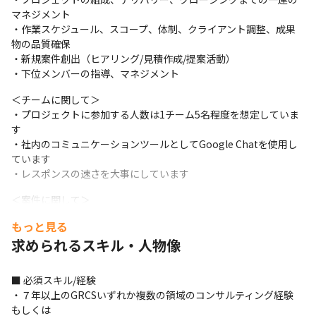
マネジメント

・作業スケジュール、スコープ、体制、クライアント調整、成果
物の品質確保

・新規案件創出（ヒアリング/見積作成/提案活動）

・下位メンバーの指導、マネジメント
＜チームに関して＞

・プロジェクトに参加する人数は1チーム5名程度を想定していま
す

・社内のコミュニケーションツールとしてGoogle Chatを使用し
ています

・レスポンスの速さを大事にしています
＜案件に関して＞

・大手金融、通信、グローバル企業を中心としたプロジェクトに
もっと見る
携わります

求められるスキル・人物像
・直請け案件は7割以上（2023年12月時点）、創業当初からお付
き合いがある会社も多数あります

・案件を獲得するマネージャーと面談を実施し、志向や希望に合
■ 必須スキル/経験

わせ配属先を決定します

・７年以上のGRCSいずれか複数の領域のコンサルティング経験

・参画期間は1年が平均ですが、2～3年を超える場合は適宜ローテ
もしくは
