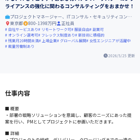
ライアンスの強化に関わるコンサルティングをおまかせ！
プロジェクトマネージャー、ITコンサル・セキュリティコンサル
東京都
800-1398万円
正社員
自社サービスあり
リモートワーク可
服装自由
副業可
オンライン選考可
フレックス制度あり
新技術に積極的
残業月20時間未満
上場企業
グローバル展開
女性エンジニアが活躍中
裁量労働制あり
2026/5/25
更新
仕事内容
■ 概要

・部署の戦略ソリューションを意識し、顧客のニーズにあった提
案を行い、PMとしてプロジェクトに参画いただきます。
■ 詳細

・プロジェクトの組成、デリバリー、クロージングまでの一連の