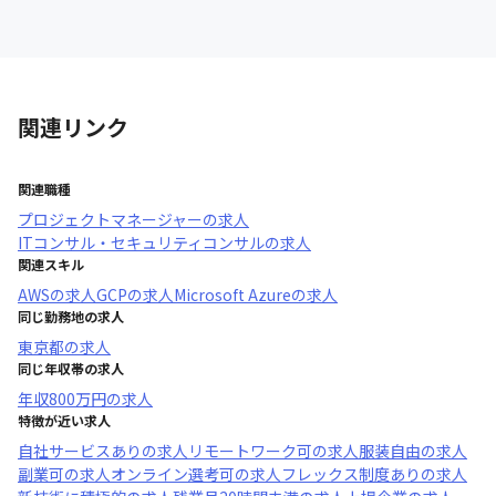
関連リンク
関連職種
プロジェクトマネージャー
の求人
ITコンサル・セキュリティコンサル
の求人
関連スキル
AWS
の求人
GCP
の求人
Microsoft Azure
の求人
同じ勤務地の求人
東京都
の求人
同じ年収帯の求人
年収
800万円
の求人
特徴が近い求人
自社サービスあり
の求人
リモートワーク可
の求人
服装自由
の求人
副業可
の求人
オンライン選考可
の求人
フレックス制度あり
の求人