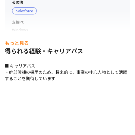
その他
く活躍してもらえる制度を日々検討しています

Salesforce
・コロナの前から積極的にリモートを導入しており、東京
都テレワークマスター企業認定、総務省テレワーク先駆者
支給PC
百選の選出実績があります

Windows
・顧客によって勤務条件は変わりますが、リモート導入を
積極的に提案しています

もっと見る
・メンバーの約7割以上（2023年12月時点）が、週3日以
得られる経験・キャリアパス
上テレワークを活用しています（週1回部ごとに優先出社
日を定め、出社したい方は出社OK）

■ キャリアパス

・コアタイムなしのフルフレックス制を導入しており、自
・幹部候補の採用のため、将来的に、事業の中心人物として活躍
分の好きなペースで働けます

することを期待しています
・時短正社員を利用し働くママさん/パパさんも活躍して
います