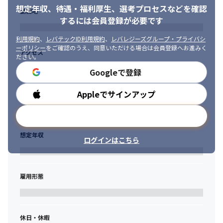
めており、裁量を持って業務を進めることが可能です

想定年収、待遇・福利厚生、
選考プロセスなどを確認
・コンサルティングサービスからプロダクトまで、多岐にわたる
勤務地
■GRCSソリューショングループの行動指針＜H E A R T＞

するには会員登録が必要です
サービスの中からニーズに合わせた最適なソリューションを提案
GRCSをより魅力的な、働きやすい会社にするために下記それぞれ
する経験を得られます

の頭文字を取り、行動指針として掲げています。

利用規約
、
レバテックID利用規約
、
レバレジーズグループ・プライバシ
・最新のセキュリティ製品に触れ、日本初のソリューション導入
フレキシブルに働きながらも、一人一人がプロフェッショナルと
ーポリシー
をご確認のうえ、同意いただける場合は会員登録へお進みく
アクセス
にも関わることができます

して責任とプライドを持ち、成長を楽しみながらお客様のために
ださい。
・セキュリティに加え最新のGRC（ガバナンス、リスク、コンプ
尽力しています。
Googleで登録
ライアンス）の知見を得ることができます

H - Horizon (時代を読む) : 常に最新の知識とスキルを習得する

・CISOや経営層に直接提案を行うこともあり、大きなステージで
Appleでサインアップ
勤務時間
・私たちは、時代の変化に柔軟に対応し、 最新の情報やスキルの
最先端のリスクマネジメントに取り組むことができます

習得を怠りません。

・組織の拡大期においてチーム作りから参画できます

メールアドレスで登録
・個々の成長と組織全体の新たな価値創造に努め、 変化に強い体
・国内GRC市場はブルーオーシャンのため、今後無限大の可能性
制の構築を目指します。
を持つ市場でスキルを高めることができます

想定年収
・新しい技術のキャッチアップが大変な反面、新しいことに積極
ログインはこちら
E ‐ Envision (視座を高く ) : 組織全体のビジョンを意識して行動
的に挑戦できるやりがいがあります

する

・金融業界における幅広い知識を習得できます
・自分の役割にとどまらず、 組織全体のビジョンや長期的な目標
を理解し、 その達成に向けた行動を心がけます。

雇用形態
・自身の業務が組織全体にどのように貢献するかを常に意識し、
広い視野を持って取り組みます。
A ‐ Aspire (挑戦する) : 新しいことに積極的に挑戦する

休日・休暇