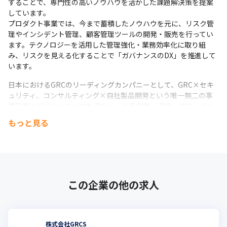
することで、専門性の高いノウハウを活かした課題解決策を提案
しています。

プロダクト事業では、今まで蓄積したノウハウを元に、リスク管
理やインシデント管理、顧客管理ツールの開発・販売を行ってい
ます。テクノロジーを活用した管理強化・業務効率化に取り組
み、リスクを見える化することで「ガバナンスのDX」を推進して
います。
日本におけるGRCのリーディングカンパニーとして、GRC×セキ
ュリティ、コンサルティング×自社製品開発という唯一無二の事
業形態とポジショニングを活かし、大手金融、通信、グローバル
企業をはじめ幅広い顧客へシナジー効果を発揮したソリューショ
もっと見る
ンを提供しています。
今後は、「進化に、加速を。」というミッションのもと、ブルー
リモートワークを積極的に導入しています。
オーシャンである国内GRC市場における安定した成長、開拓を進
めていく方針です。
この企業の他の求人
＜取引社名＞

・みずほ証券株会社

・有限監査法人あずさ監査法人

・Quantifeed HK Limited

株式会社GRCS