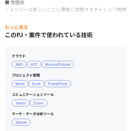
■ 雰囲気

・メンバーは新しいことに果敢に挑戦するチャレンジ精神
に溢れています

・新しい技術が好きで、面倒見の良いメンバーが多いです

もっと見る
・マネージャー陣もメンバーの声を大切にし、何か困った
このPJ・案件で使われている技術
ことや要望があればいつでも親身に相談に乗っています

・年齢/年次/役職問わず皆が分け隔てなく意見を言い、互
いの個性を尊重し認め合う文化が根付いています

クラウド
・外資系IT企業、大手コンサルファーム、日系SIer、メー
AWS
GCP
Microsoft Azure
カー、金融業、接客業など、業界も職種も違う多様なバッ
クグラウンドを持ったメンバーが在籍しています

プロジェクト管理
・チャット文化のため、業務での疑問点があればすぐ部署
Word
Excel
PowerPoint
をまたいで相談が可能です

・全社チャットでは、和気あいあいとしたコミュニケーシ
コミュニケーションツール
大手金融、通信、グローバル企業から高い信頼を得ています。
ョンが盛んで、いつも誰かの発信に対して回答やスタンプ
Teams
Zoom
が集まっています

マーケ・データ分析ツール
■ 働き方

Splunk
・時代や個人のライフスタイルの変化に合わせ、柔軟に長