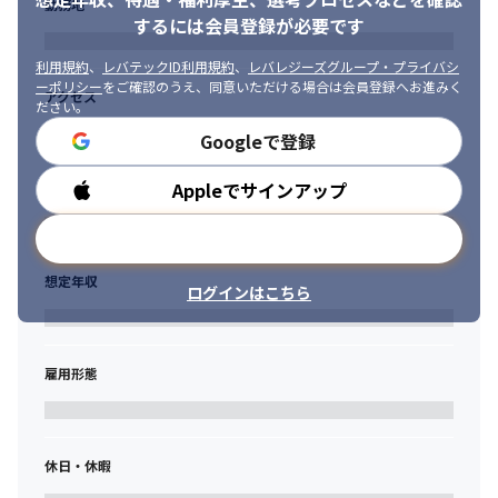
勤務地
プロジェクトは市場ニーズ、本人のスキル・経験、意向をふまえ
持ち、

するには会員登録が必要です
て決定していきますので、着実にキャリアステップを踏んでいく
情報セキュリティ関連産業の最前線で挑戦と成長を続けること
ことが可能です。

で、

利用規約
、
レバテックID利用規約
、
レバレジーズグループ・プライバシ
希望があればプロジェクトワーク以外の組織業務もお任せします
お客様と社会に安心と信頼を届けることを理念として掲げていま
ーポリシー
をご確認のうえ、同意いただける場合は会員登録へお進みく
アクセス
ので、０→１で立ち上げていくプロセスを経験できます。

ださい。
す。
例）新規ソリューション開発、技術＆ビジネス潮流調査・活用具
Googleで登録
現化、採用業務、PR業務、営業業務など
■GRCSソリューショングループの行動指針＜H E A R T＞

GRCSをより魅力的な、働きやすい会社にするために下記それぞれ
Appleでサインアップ
勤務時間
の頭文字を取り、行動指針として掲げています。

フレキシブルに働きながらも、一人一人がプロフェッショナルと
メールアドレスで登録
して責任とプライドを持ち、成長を楽しみながらお客様のために
尽力しています。
想定年収
ログインはこちら
H - Horizon (時代を読む) : 常に最新の知識とスキルを習得する

・私たちは、時代の変化に柔軟に対応し、 最新の情報やスキルの
習得を怠りません。

雇用形態
・個々の成長と組織全体の新たな価値創造に努め、 変化に強い体
制の構築を目指します。
E ‐ Envision (視座を高く ) : 組織全体のビジョンを意識して行動
する

休日・休暇
・自分の役割にとどまらず、 組織全体のビジョンや長期的な目標