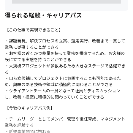
を理解し、 その達成に向けた行動を心がけます。

・自身の業務が組織全体にどのように貢献するかを常に意識し、
得られる経験・キャリアパス
広い視野を持って取り組みます。
A ‐ Aspire (挑戦する) : 新しいことに積極的に挑戦する

【この仕事で実現できること】
・情報セキュリティの最前線に立つために、私たちは常に現状に
満足せず、 新たな課題に挑戦し続けます。

・課題発見、解決プロセスの立案、運用実行、改善まで一貫して
・困難に直面した時こそ学びと成長の機会と捉え、 失敗を恐れず
業務に従事することができる

チャレンジすることで成長の機会を得て、 

・お客様の近くかつ裁量を持って業務を推進するため、お客様の
　自分自身のスキルや経験をさらに広げ、 組織全体の進化にも貢
役に立てる実感を持つことができる

献します。
・大規模プロジェクトが多数あるため大きなステージで活躍でき
る

R ‐ Respect (共に成長する): 相互に支え合いながら成長する

・自ら立候補してプロジェクトに参画することも可能であるた
・チームやパートナーと密にコミュニケーションを取り、協力し
め、興味のある技術や領域に積極的に関わることができる

て課題に取り組みます。

・クライアントチームの一員となって社員とディスカッション
・相互に学び合い、支え合うことで、 個々が成長すると同時にチ
し、改善・提案に積極的に関わっていくことができる
ーム全体としても成果を上げ、 より強固な組織を築きます。
【今後のキャリアパス例】
T - Trust (安心と信頼の提供) : お客様と社会に安心と信頼を提供す
る

・チームリーダーとしてメンバー管理や後任育成、マネジメント
・私たちは、情報セキュリティのプロフェッショナルとして、最
業務を経験する

新技術の習得、リスク管理、 誠実な対応を徹底し、

・新規事業開発に携わる
