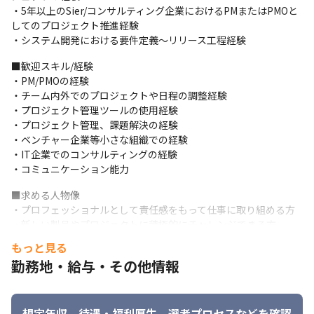
　　・各作業依頼の一覧化

・5年以上のSier/コンサルティング企業におけるPMまたはPMOと
　　・対応状況の共有化

してのプロジェクト推進経験

　　・会議調整の効率化

・システム開発における要件定義～リリース工程経験
　　・戦略の企画立案
■歓迎スキル/経験

・リテールシステム運用推進プロジェクト

・PM/PMOの経験

　→・システムのアプリケーション運用保守

・チーム内外でのプロジェクトや日程の調整経験

　　・ユーザーからの問い合わせ対応

・プロジェクト管理ツールの使用経験

　　・障害発生時の社内エスカレーション調整

・プロジェクト管理、課題解決の経験

　　・障害復旧に向けた対応の調整と報告書作成

・ベンチャー企業等小さな組織での経験

　　・システム運用に関わる本番環境での作業

・IT企業でのコンサルティングの経験

　　・新機能の導入支援
・コミュニケーション能力
・システムエンハンス推進プロジェクトマネージャー

■求める人物像

　→・プロジェクト計画立案（見積もり書/計画書作成、社内審議
・プロフェッショナルとして責任感をもって仕事に取り組める方

対応）

・新しい製品やプロジェクトに積極的にチャレンジできる方

　　・プロジェクト進行推進（コスト管理、スケジュール管理、
・チームワークを大切にできる方

もっと見る
レビュー）

・自発的かつ自律的に活動を行い、自ら積極的に問題解決にあた
勤務地・給与・その他情報
　　・既存システムの機能追加/バージョンアップ対応
ることができる方
【案件アサインについて】
■GRCSソリューショングループの理念

GRCSソリューショングループは、時代の変化を捉え、高い視座を
想定年収、待遇・福利厚生、
選考プロセスなどを確認