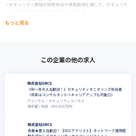
法令を遵守し透明性を確保することで、 お客様と社会に安心と信
・セキュリティ領域の研修参加や資格取得を通して、セキュリテ
頼を提供します。 こうした取り組みにより、

ィコンサルタントにキャリアチェンジする

長期的な信頼関係を築き、 社会の一員としての責任を果たしま
・希望により採用活動や人事制度策定といった組織作り、自社内
もっと見る
す。
での新規事業立ち上げに参加する
この企業の他の求人
株式会社GRCS
《秋～冬の入社歓迎！》セキュリティモニタリング担当者
（将来はコンサルタントへキャリアアップも可能◎）
ITコンサル・セキュリティコンサル
東京都
年収 :
450
-
650
万円
株式会社GRCS
急募★夏入社歓迎！【SOCアナリスト】ネットワーク運用経
験を活かしてセキュリティのスペシャリストへ！