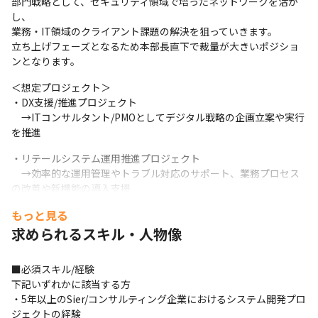
部門戦略として、セキュリティ領域で培ったネットワークを活か
し、

業務・IT領域のクライアント課題の解決を狙っていきます。

立ち上げフェーズとなるため本部長直下で裁量が大きいポジショ
ンとなります。
＜想定プロジェクト＞

・DX支援/推進プロジェクト

　→ITコンサルタント/PMOとしてデジタル戦略の企画立案や実行
を推進
・リテールシステム運用推進プロジェクト

　→効率的な運用管理やトラブル対応のサポート、業務プロセス
の改善や新機能の導入支援
もっと見る
・システムエンハンス推進プロジェクトマネージャー

　→プロジェクトマネージャーとして既存システムの機能追加、
求められるスキル・人物像
性能向上、保守作業などの開発作業の立案からリリース
■必須スキル/経験

【想定業務】
下記いずれかに該当する方

・DX支援/推進プロジェクト

・5年以上のSier/コンサルティング企業におけるシステム開発プロ
　→・各ベンダーの入退場手続きの効率化

ジェクトの経験
