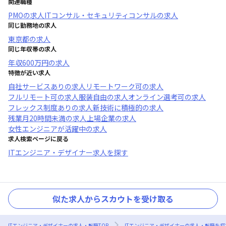
関連職種
PMO
の求人
ITコンサル・セキュリティコンサル
の求人
同じ勤務地の求人
東京都
の求人
同じ年収帯の求人
年収
600万円
の求人
特徴が近い求人
自社サービスあり
の求人
リモートワーク可
の求人
フルリモート可
の求人
服装自由
の求人
オンライン選考可
の求人
フレックス制度あり
の求人
新技術に積極的
の求人
残業月20時間未満
の求人
上場企業
の求人
女性エンジニアが活躍中
の求人
求人検索ページに戻る
ITエンジニア・デザイナー求人を探す
似た求人からスカウトを受け取る
ITエンジニア・デザイナーの求人・転職TOP
ITエンジニア・デザイナーの求人・転職を探