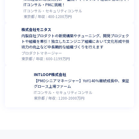
ITコンサル・PMに挑戦！
ITコンサル・セキュリティコンサル
東京都
年収 :
400
-
1200
万円
株式会社モニタス
内製自社プロダクトの新規構築やチューニング、開発プロジェク
トや組織を牽引！独立したエンジニア組織において文化形成や技
術力の向上など中⻑期的な組織づくりを行えます
プロダクトマネージャー
東京都
年収 :
600
-
1199
万円
INTLOOP株式会社
【PMOシニアマネージャー】YoY140％継続成長中、東証
グロース上場ファーム
ITコンサル・セキュリティコンサル
東京都
年収 :
1200
-
2000
万円