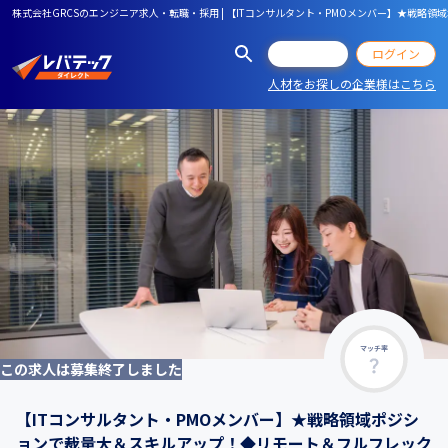
株式会社GRCSのエンジニア求人・転職・採用 | 【ITコンサルタント・PMOメンバー】★戦
会員登録
ログイン
人材をお探しの企業様はこちら
マッチ率
この求人は募集終了しました
【ITコンサルタント・PMOメンバー】★戦略領域ポジシ
ョンで裁量大＆スキルアップ！◆リモート＆フルフレック