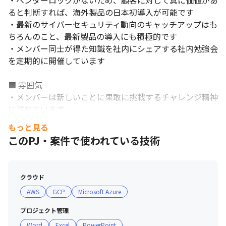
・ベンダーロックがないため、顧客に対して真に価値があ
ると判断すれば、海外製品の日本初導入が可能です

・最新のサイバーセキュリティ動向のキャッチアップはも
ちろんのこと、最新製品の導入にも積極的です

・メンバー同士が得た知識を社内にシェアする社内勉強会
を定期的に開催しています

■ 雰囲気

国内有数のGRC専門企業で高度な技術やノウハウを習得できま
・メンバーは新しいことに果敢に挑戦するチャレンジ精神
す。
に溢れています

・新しい技術が好きで、面倒見の良いメンバーが多いです

もっと見る
・マネージャー陣もメンバーの声を大切にし、何か困った
このPJ・案件で使われている技術
ことや要望があればいつでも親身に相談に乗っています

・年齢/年次/役職問わず皆が分け隔てなく意見を言い、互
いの個性を尊重し認め合う文化が根付いています

クラウド
・外資系IT企業、大手コンサルファーム、日系SIer、メー
AWS
GCP
Microsoft Azure
カー、金融業、接客業など、業界も職種も違う多様なバッ
クグラウンドを持ったメンバーが在籍しています

プロジェクト管理
・チャット文化のため、業務での疑問点があればすぐ部署
Word
Excel
PowerPoint