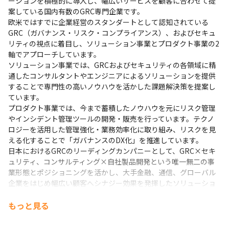
ーションを積極的に導入し、幅広いサービスを顧客に合わせて提
年齢/年次/役職問わず意見を挙げやすいオープンな環境です。
案している国内有数のGRC専門企業です。

欧米ではすでに企業経営のスタンダートとして認知されている
GRC（ガバナンス・リスク・コンプライアンス）、およびセキュ
リティの視点に着目し、ソリューション事業とプロダクト事業の2
軸でアプローチしています。

ソリューション事業では、GRCおよびセキュリティの各領域に精
通したコンサルタントやエンジニアによるソリューションを提供
することで専門性の高いノウハウを活かした課題解決策を提案し
ています。

プロダクト事業では、今まで蓄積したノウハウを元にリスク管理
やインシデント管理ツールの開発・販売を行っています。テクノ
ロジーを活用した管理強化・業務効率化に取り組み、リスクを見
える化することで「ガバナンスのDX化」を推進しています。

日本におけるGRCのリーディングカンパニーとして、GRC×セキ
ュリティ、コンサルティング×自社製品開発という唯一無二の事
業形態とポジショニングを活かし、大手金融、通信、グローバル
企業をはじめ幅広い顧客へシナジー効果を発揮したソリューショ
ンを提供しています。

今後は、「進化に、加速を。」というミッションのもと、ブルー
もっと見る
オーシャンである国内GRC市場における安定した成長、開拓を進
めていく方針です。