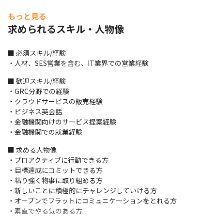
＜チームに関して＞

・プロジェクトに参加する人数は基本的に3名です

もっと見る
・社内のコミュニケーションツールとしてGoogle Chatを使用し
求められるスキル・人物像
ています

・レスポンスの速さを大事にしています
■ 必須スキル/経験

＜案件に関して＞

・人材、SES営業を含む、IT業界での営業経験
・大手金融、通信、グローバル企業を中心としたプロジェクトに
携わります

■ 歓迎スキル/経験

・直請け案件は7割以上、創業当初からお付き合いがある会社も多
・GRC分野での経験

数あります

・クラウドサービスの販売経験

・案件を獲得するマネージャーと面談を実施し、志向や希望に合
・ビジネス英会話

わせ配属先を決定します

・金融機関向けのサービス提案経験

・参画期間は1年が平均ですが、2～3年を超える場合は適宜ローテ
・金融機関での就業経験
ーションを提案しています

■ 求める人物像

・就業場所は顧客先が3割、自社内が7割です
・プロアクティブに行動できる方

＜研修に関して＞

・目標達成にコミットできる方

・リーダーがメンター/フォロワーを担当し、OJTを実施します
・粘り強く物事に取り組める方

・新しいことに積極的にチャレンジしていける方

＜プロダクト例＞

・オープンでフラットにコミュニケーションをとれる方

・『Enterprise Risk MT』

・素直でやる気のある方

リスクマネジメントの国際ガイドラインISO31000に準拠したERM