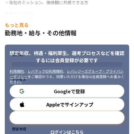
・当社のミッション、価値観に共感できる方
ツール

・『Supplier Risk MT』

＜ミッション＞

クラウド型の外部委託先管理ツール

「進化に、加速を。」

もっと見る
・『保険GRC MT』

挑み続けること、進化し続けること。

保険会社向けの補充代理店自己点検ソリューション

勤務地・給与・その他情報
それはもはや、当然のこと。

・『CSIRT MT.mss』

GRCSの使命それは、進化を加速させること、未来をドライブさせ
マルチテナント型インシデント管理ツール

ること。
・『脆弱性TODAY』

想定年収、待遇・福利厚生、
選考プロセスなどを確認
勤務地
＜価値観＞

脆弱性情報日次配信サービス

するには会員登録が必要です
「Four GRCS for Team」

・『シンプラZ』

G：Grow　過去を捨てて成⻑し続けること。

クラウド型セキュリティ教育サービス
利用規約
、
レバテックID利用規約
、
レバレジーズグループ・プライバシ
R：Respect　より深く見つめ相手を敬うこと。

ーポリシー
をご確認のうえ、同意いただける場合は会員登録へお進みく
アクセス
■ この仕事の面白み、魅力

C：Commit　過程のみならず結果を見据えること。

ださい。
・大手企業、グローバル企業からの直請けプロジェクトが7割を占
S：Smile　どんなときでも笑顔を忘れないこと。
Googleで登録
めており、裁量を持って業務を進めることが可能です

・コンサルティングサービスからプロダクトまで、多岐にわたる
Appleでサインアップ
勤務時間
サービスの中からニーズに合わせた最適なソリューションを提案
する経験を得られます

メールアドレスで登録
・最新のセキュリティ製品に触れ、日本初のソリューション導入
にも関わることができます

想定年収
・セキュリティに加え最新のGRC（ガバナンス、リスク、コンプ
ログインはこちら