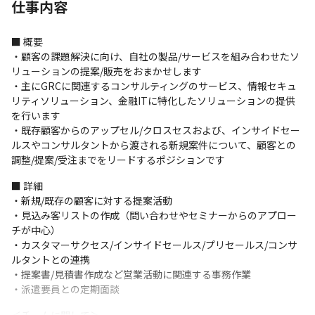
仕事内容
■ 概要

・顧客の課題解決に向け、自社の製品/サービスを組み合わせたソ
リューションの提案/販売をおまかせします

・主にGRCに関連するコンサルティングのサービス、情報セキュ
リティソリューション、金融ITに特化したソリューションの提供
を行います

・既存顧客からのアップセル/クロスセスおよび、インサイドセー
ルスやコンサルタントから渡される新規案件について、顧客との
調整/提案/受注までをリードするポジションです
■ 詳細

・新規/既存の顧客に対する提案活動

・見込み客リストの作成（問い合わせやセミナーからのアプロー
チが中心）

・カスタマーサクセス/インサイドセールス/プリセールス/コンサ
ルタントとの連携

・提案書/見積書作成など営業活動に関連する事務作業

・派遣要員との定期面談