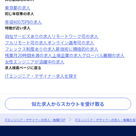
東京都
の求人
同じ年収帯の求人
年収
400万円
の求人
特徴が近い求人
自社サービスあり
の求人
リモートワーク可
の求人
フルリモート可
の求人
オンライン選考可
の求人
フレックス制度あり
の求人
新技術に積極的
の求人
残業月20時間未満
の求人
上場企業
の求人
グローバル展開
の求人
女性エンジニアが活躍中
の求人
求人検索ページに戻る
ITエンジニア・デザイナー求人を探す
似た求人からスカウトを受け取る
ITエンジニア・デザイナーの求人・転職TOP
ITエンジニア・デザイナーの求人・転職を探