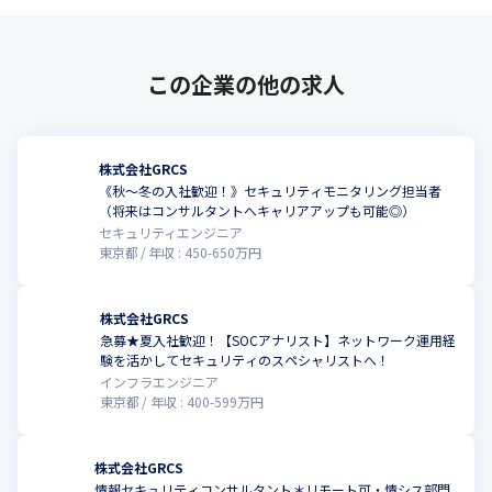
リモートワークを積極的に導入しています。
＜取引社名＞

・みずほ証券株会社

この企業の他の求人
・有限監査法人あずさ監査法人

・Quantifeed HK Limited

・ソニーグループ株式会社

・ドコモ・システムズ株式会社
株式会社GRCS
《秋～冬の入社歓迎！》セキュリティモニタリング担当者
（将来はコンサルタントへキャリアアップも可能◎）
セキュリティエンジニア
東京都
年収 :
450
-
650
万円
株式会社GRCS
急募★夏入社歓迎！【SOCアナリスト】ネットワーク運用経
験を活かしてセキュリティのスペシャリストへ！
インフラエンジニア
東京都
年収 :
400
-
599
万円
株式会社GRCS
情報セキュリティコンサルタント＊リモート可・情シス部門