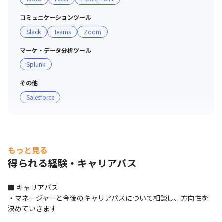
をまたいで相談が可能です

・全社チャットでは、和気あいあいとしたコミュニケーシ
コミュニケーションツール
ョンが盛んで、いつも誰かの発信に対して回答やスタンプ
Slack
Teams
Zoom
が集まっています

マーケ・データ分析ツール
■ 働き方

Splunk
・時代や個人のライフスタイルの変化に合わせ、柔軟に長
その他
く活躍してもらえる制度を日々検討しています

Salesforce
・コロナの前から積極的にリモートを導入しており、東京
大手金融、通信、グローバル企業から高い信頼を得ています。
都テレワークマスター企業認定、総務省テレワーク先駆者
百選の選出実績があります

・顧客によって勤務条件は変わりますが、リモート導入を
積極的に提案しています

もっと見る
・メンバーの約7割以上が、週3日以上テレワークを活用
得られる経験・キャリアパス
しています（週1回部ごとに優先出社日を定め、出社した
い方は出社OK）

■ キャリアパス

・コアタイムなしのフルフレックス制を導入しており、自
・マネージャーと今後のキャリアパスについて相談し、方向性を
分の好きなペースで働けます

決めていきます
・時短正社員を利用し働くママさん/パパさんも活躍して