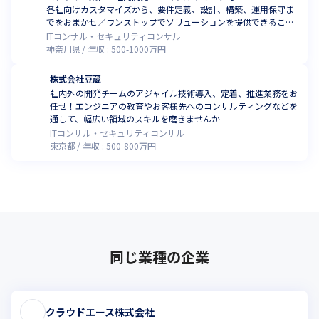
各社向けカスタマイズから、要件定義、設計、構築、運用保守ま
でをおまかせ／ワンストップでソリューションを提供できること
が強み
ITコンサル・セキュリティコンサル
神奈川県
年収 :
500
-
1000
万円
株式会社豆蔵
社内外の開発チームのアジャイル技術導入、定着、推進業務をお
任せ！エンジニアの教育やお客様先へのコンサルティングなどを
通して、幅広い領域のスキルを磨きませんか
ITコンサル・セキュリティコンサル
東京都
年収 :
500
-
800
万円
同じ業種の企業
クラウドエース株式会社