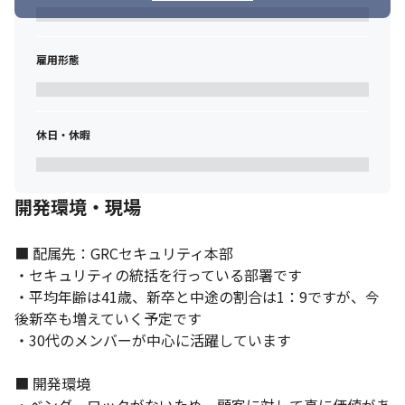
ライアンス）の知見を得ることができます

・CISOや経営層に直接提案を行うこともあり、大きなステージで
最先端のリスクマネジメントに取り組むことができます

雇用形態
・組織の拡大期においてチーム作りから参画できます

・国内GRC市場はブルーオーシャンのため、今後無限大の可能性
を持つ市場でスキルを高めることができます

・新しい技術のキャッチアップが大変な反面、新しいことに積極
休日・休暇
的に挑戦できるやりがいがあります

・金融業界における幅広い知識を習得できます
開発環境・現場
■ 配属先：GRCセキュリティ本部

・セキュリティの統括を行っている部署です

・平均年齢は41歳、新卒と中途の割合は1：9ですが、今
後新卒も増えていく予定です

・30代のメンバーが中心に活躍しています

■ 開発環境
