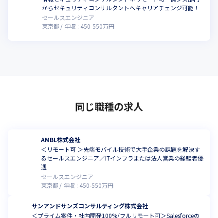
からセキュリティコンサルタントへキャリアチェンジ可能！
セールスエンジニア
東京都
年収 :
450
-
550
万円
同じ職種の求人
AMBL株式会社
＜リモート可 ＞先端モバイル技術で大手企業の課題を解決す
るセールスエンジニア／ITインフラまたは法人営業の経験者優
遇
セールスエンジニア
東京都
年収 :
450
-
550
万円
サンアンドサンズコンサルティング株式会社
＜プライム案件・社内開発100%/フルリモート可＞Salesforceの