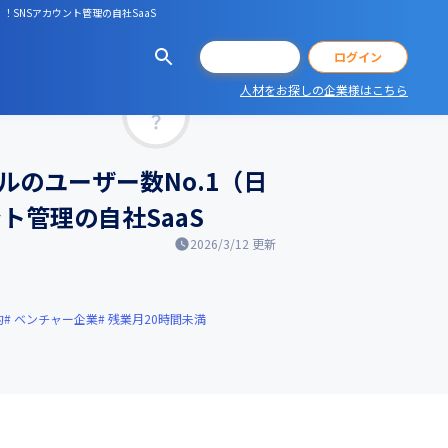
！SNSアカウント管理の自社SaaS
会員登録
ログイン
人材をお探しの企業様はこちら
マッチ率
のユーザー数No.1（日
ト管理の自社SaaS
2026/3/12
更新
的
ベンチャー企業
残業月20時間未満