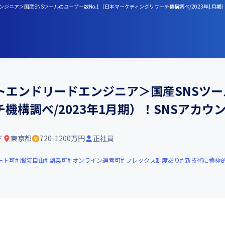
エンジニア＞国産SNSツールのユーザー数No.1（日本マーケティングリサーチ機構調べ/2023年1月期）
エンドリードエンジニア＞国産SNSツール
構調べ/2023年1月期）！SNSアカウン
ド
東京都
720-1200万円
正社員
ート可
服装自由
副業可
オンライン選考可
フレックス制度あり
新技術に積極