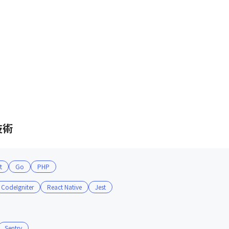
技術
t
Go
PHP
CodeIgniter
React Native
Jest
Sentry