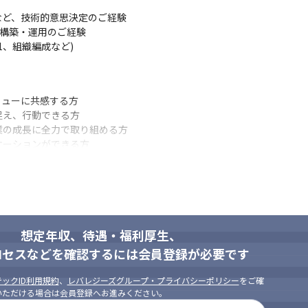
ど、技術的意思決定のご経験

トの構築・運用のご経験

、組織編成など)

リューに共感する方

え、行動できる方

の成長に全力で取り組める方

ケーションができる方
想定年収、待遇・福利厚生、
ロセスなどを確認するには会員登録が必要です
ックID利用規約
、
レバレジーズグループ・プライバシーポリシー
をご確
いただける場合は会員登録へお進みください。