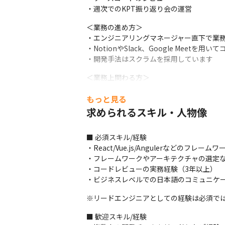
・週次でのKPT振り返り会の運営
＜業務の進め方＞

・エンジニアリングマネージャー直下で業務
・NotionやSlack、Google Meetを
・開発手法はスクラムを採用しています
＜業務上関わる方＞

・現場のエンジニア：技術的なリードを行い
もっと見る
・プロダクトオーナー：プロダクトの仕様に
・人事：採用についてやりとりします
求められるスキル・人物像
■ この仕事の面白み、魅力

■ 必須スキル/経験

・ReactやGoのモダンな環境で開発が行なえ
・React/Vue.js/Angulerなどのフレー
・ユーザー数100万超の大量のデータ処理や
・フレームワークやアーキテクチャの選定な
・海外進出などグロースのタイミングで携
・コードレビューの実務経験（3年以上）

・ビジネスレベルでの日本語のコミュニケ
※リードエンジニアとしての経験は必須で
■ 歓迎スキル/経験
