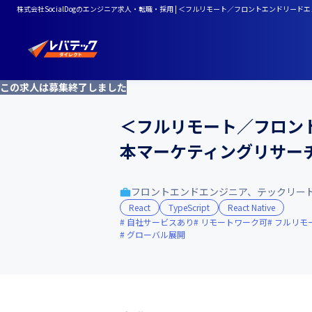
株式会社SocialDogのエンジニア求人・転職・採用 | ＜フルリモート／フロントエンドリード
この求人は募集終了しました
＜フルリモート／フロント
本マーケティングリサーチ機
フロントエンドエンジニア、テックリー
React
TypeScript
React Native
自社サービスあり
リモートワーク可
フルリモ
グローバル展開