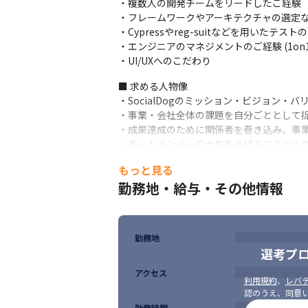
・複数人の開発チームをリードしたご経験

・フレームワークやアーキテクチャの選定な
・Cypressやreg-suitなどを用いたテス
・エンジニアのマネジメントのご経験 (1on1
・UI/UXへのこだわり
■ 求める人物像

・SocialDogのミッション・ビジョン・バ
・事業・会社全体の課題を自分ごととして捉
・成果達成のために関係者を巻き込み、事業
・チームメンバーの士気をあげるコミュニ
もっと見る
勤務地・給与・その他情報
勤務地
選考プ
アクセス
利用規約
、
レバテ
認のうえ、同意
勤務時間