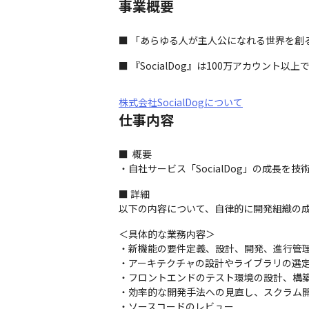
事業概要
■ 「あらゆる人が主人公になれる世界を創る」
■ 『SocialDog』は100万アカウント
株式会社SocialDogについて
仕事内容
■  概要

・自社サービス「SocialDog」の成長
■ 詳細

以下の内容について、自律的に開発組織の
＜具体的な業務内容＞

・新機能の要件定義、設計、開発、進行管理
・アーキテクチャの設計やライブラリの選定
・フロントエンドのテスト環境の設計、構築
・効率的な開発手法への見直し、スクラム開
・ソースコードのレビュー
