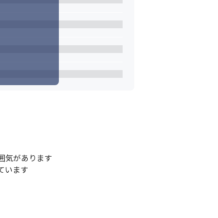
気があります

ています