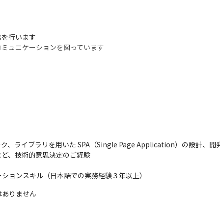
を行います

用いてコミュニケーションを図っています

ます

ついてやりとりします

ます

ムワーク、ライブラリを用いた SPA（Single Page Application）の設
（2024年6月時点）、ユーザーからの反応がある環境での開発です

ど、技術的意思決定のご経験

わることができます
ーションスキル（日本語での実務経験３年以上）
はありません