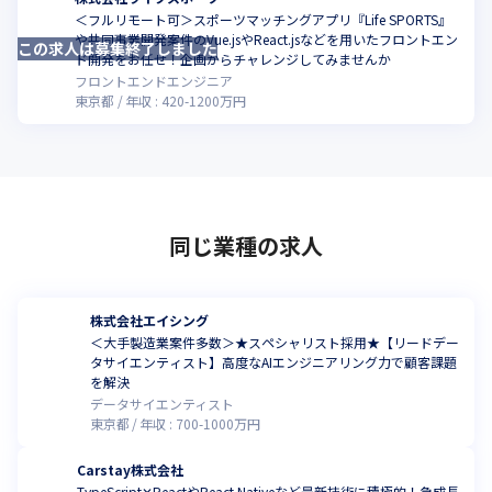
＜フルリモート可＞スポーツマッチングアプリ『Life SPORTS』
や共同事業開発案件のVue.jsやReact.jsなどを用いたフロントエン
この求人は募集終了しました
ド開発をお任せ！企画からチャレンジしてみませんか
フロントエンドエンジニア
東京都
年収 :
420
-
1200
万円
同じ業種の求人
株式会社エイシング
＜大手製造業案件多数＞★スペシャリスト採用★【リードデー
タサイエンティスト】高度なAIエンジニアリング力で顧客課題
を解決
データサイエンティスト
東京都
年収 :
700
-
1000
万円
Carstay株式会社
TypeScript✕ReactやReact Nativeなど最新技術に積極的！急成長