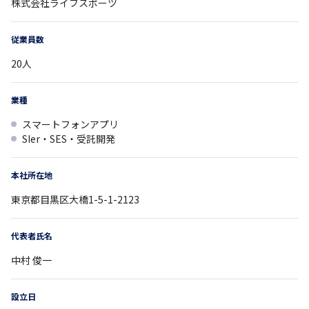
株式会社ライフスポーツ
従業員数
20
人
業種
スマートフォンアプリ
SIer・SES・受託開発
本社所在地
東京都
目黒区大橋1-5-1-2123
代表者氏名
中村 俊一
設立日