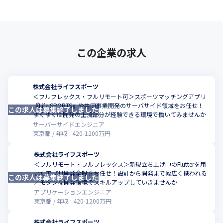
この企業の求人
株式会社ライフスポーツ
＜フルフレックス・フルリモート可＞スポーツマッチングアプリ
『Life SPORTS』や共同事業開発のサーバサイド領域をお任せ！
この求人は募集終了しました
ゆくゆくは開発の上流部分が経験できる環境で働いてみませんか
サーバーサイドエンジニア
東京都
年収 :
420
-
1200
万円
株式会社ライフスポーツ
＜フルリモート・フルフレックス＞新規立ち上げ中のFlutterを用
いたアプリ開発全般をお任せ！設計から開発まで幅広く携われる
この求人は募集終了しました
／モダンな開発環境でスキルアップしていきませんか
アプリケーションエンジニア
東京都
年収 :
420
-
1200
万円
株式会社ライフスポーツ