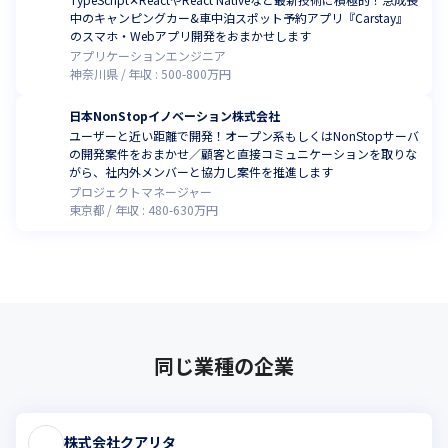
中のキャンピングカー&車中泊スポット予約アプリ『Carstay』
のスマホ・Webアプリ開発をおまかせします
アプリケーションエンジニア
神奈川県
年収 :
500
-
800
万円
日本NonStopイノベーション株式会社
ユーザーと近い距離で開発！オープン系もしくはNonStopサーバ
の開発案件をおまかせ／顧客と直接コミュニケーションを取りな
がら、社内外メンバーと協力し案件を推進します
プロジェクトマネージャー
東京都
年収 :
480
-
630
万円
同じ業種の企業
株式会社クアリタ