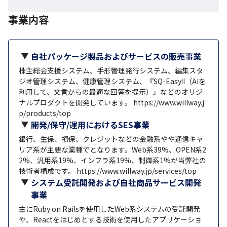
事業内容
自社パッケージ製品およびサービスの販売事業
株主総会支援システム、手形管理発行システム、編集スタ
ジオ管理システム、健康管理システム、『SQ-EasyⅡ（AIを
利用して、文言からの最適な回答を提示）』などのオリジ
ナルプロダクトを開発しています。 https://www.willway.j
p/products/top
開発/保守/運用におけるSES事業
銀行、生保、損保、クレジットなどの金融系やや通信キャ
リア系が主要な業種でとなります。Web系39%、OPEN系2
2%、汎用系19%、インフラ系19%、制御系1%が当弊社の
技術者構成です。 https://www.willway.jp/services/top
システム受託開発および自社商品サービス開発
事業
主にRuby on Railsを使用したWeb系システムの受託開発
や、Reactをはじめとする技術を使用したアプリケーショ