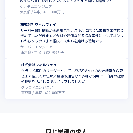
の多様な案件を通じマネジメントスキルを磨ける環境です
システムエンジニア
東京都
年収 :
400
-
800
万円
株式会社ウィルウェイ
サーバー設計構築から運用まで、スキルに応じた業務を主体的に
進めていただきます／金融や通信など多様な案件においてオンプ
レからクラウドまで幅広くスキルを磨ける環境です
サーバーエンジニア
東京都
年収 :
380
-
700
万円
株式会社ウィルウェイ
クラウド案件のリーダーとして、AWSやAzureの設計構築から管
理まで幅広くお任せ／金融や通信など多様な現場で、自身の提案
や技術を活かしスキルアップしませんか
クラウドエンジニア
東京都
年収 :
400
-
800
万円
同じ業種の求人