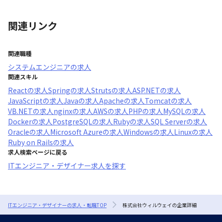
関連リンク
関連職種
システムエンジニア
の求人
関連スキル
React
の求人
Spring
の求人
Struts
の求人
ASP.NET
の求人
JavaScript
の求人
Java
の求人
Apache
の求人
Tomcat
の求人
VB.NET
の求人
nginx
の求人
AWS
の求人
PHP
の求人
MySQL
の求人
Docker
の求人
PostgreSQL
の求人
Ruby
の求人
SQL Server
の求人
Oracle
の求人
Microsoft Azure
の求人
Windows
の求人
Linux
の求人
Ruby on Rails
の求人
求人検索ページに戻る
ITエンジニア・デザイナー求人を探す
ITエンジニア・デザイナーの求人・転職TOP
株式会社ウィルウェイの企業詳細