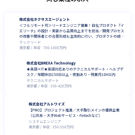
株式会社ネクサスエージェント
＜フルリモート可＞リードエンジニア募集！自社プロダクト『イ
エリーチ』の設計・実装から品質向上までを担当／開発プロセス
の改善や関係者との合意形成も主体的に行い、プロダクトの成長
を牽引します
テックリード
東京都
年収 :
700
-
1000
万円
株式会社BREXA Technology
★英語×IT★英語対応ありのテクニカルサポート・ヘルプデ
スク／年間休日150日以上・夜勤あり・残業月10H以内
テクニカルサポート
東京都
年収 :
330
-
420
万円
株式会社アルトワイズ
【PMO】プロジェクト推進／大手取引メインの優良企業
（公共系・大手Webサービス・Fintechなど）
システムエンジニア
東京都
年収 :
350
-
550
万円