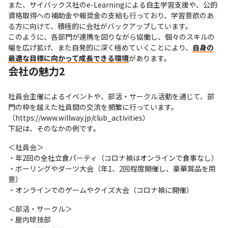
また、サイバックス社のe-Learningによる自主学習支援や、公的
資格取得への補助金や報奨金の支給も行っており、学習意欲のあ
る方に向けて、積極的に会社がバックアップしています。

このように、各部門が連携を図りながら協働し、個々のスキルの
幅を広げ拡げ、また自発的に深く極めていくことにより、
自身の
最適な目標に向かって成長できる環境
があります。
会社の魅力2
社員会主催によるイベントや、部活・サークル活動を通じて、部
門の枠を越えた社員間の交流を頻繁に行っています。

（https://www.willway.jp/club_activities）

下記は、そのなかの例です。
＜社員会＞

・年2回の全社立食パーティ（コロナ禍はオンラインで食事なし）

・ボーリングやダーツ大会（年1、2回程度開催し、豪華賞品を用
意）

・オンラインでのゲームやクイズ大会（コロナ禍に開催）
＜部活・サークル＞

・屋内球技部
