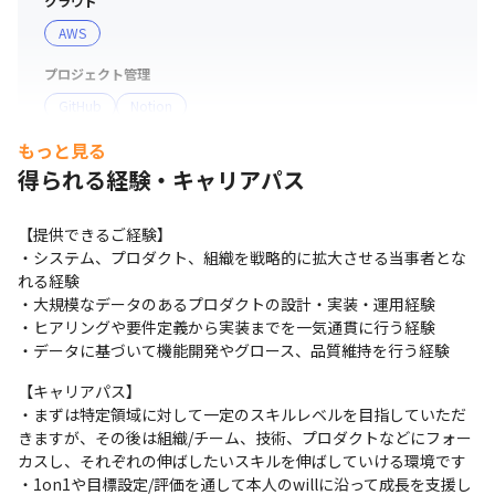
クラウド
を設置しています。

AWS
具体的な制度の一部をご紹介します。

プロジェクト管理
・在宅環境を自分好みに整えられるリモートHQ制度

GitHub
Notion
・技術コミュニティ発展への貢献を後押しするOSSボーナ
ス制度

もっと見る
コミュニケーションツール
・世界中のカンファレンス参加を支援するKaigi Pass制度

得られる経験・キャリアパス
Slack
・最大300万円、勤務年数に応じて返済不要のエンジニア
奨学金制度

支給PC
【提供できるご経験】

DevEnable室に込めた思いについても記載していますの
Mac
・システム、プロダクト、組織を戦略的に拡大させる当事者とな
で、よろしければぜひ下記URLも御覧ください。

れる経験

https://product-recruit.timee.co.jp/tde10

・大規模なデータのあるプロダクトの設計・実装・運用経験

・ヒアリングや要件定義から実装までを一気通貫に行う経験

・データに基づいて機能開発やグロース、品質維持を行う経験
【開発環境】

Backend

【キャリアパス】

・開発言語: Ruby 4.0系

・まずは特定領域に対して一定のスキルレベルを目指していただ
・フレームワーク: Ruby on Rails 8.0系、RSpec

きますが、その後は組織/チーム、技術、プロダクトなどにフォー
・アーキテクチャ: Modular Monolith

カスし、それぞれの伸ばしたいスキルを伸ばしていける環境です

・1on1や目標設定/評価を通して本人のwillに沿って成長を支援し
・データストア: MySQL8.0系、Redis
