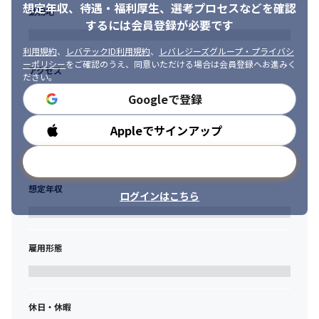
今後は更に大小問わない様々な企業での導入・活用の拡大や多様
想定年収、待遇・福利厚生、
選考プロセスなどを確認
・潜在的労働力の開放という社会的課題を技術で解決したい方

勤務地
な業種への浸透を通じて、本質的なエンゲージメント強化に挑戦
・建設的かつロジカルな議論を通して意思決定ができる方

するには会員登録が必要です
しています。クライアント、ワーカー双方にとって必要な時に、
・自身の専門領域に注力することでチームや事業に貢献したい方

必要な「はたらく」を提供する体験を社会の当たり前にするた
・チーム内外、他部署との円滑なコミュニケーションができる方

利用規約
、
レバテックID利用規約
、
レバレジーズグループ・プライバシ
め、ユーザー価値と事業収益の両輪をプロダクト主導で回し続け
ーポリシー
をご確認のうえ、同意いただける場合は会員登録へお進みく
・OSSの公開、コントリビュート活動に取り組まれている方

アクセス
る、ダイナミックな進化を追求しています。
ださい。
・フルリモートワークにおける能動的なオンラインコミュニケー
ションができる方
Googleで登録
■新規事業領域

スポットワーク事業で培った強固なアセットを活かし、事業の多
Appleでサインアップ
勤務時間
角化、そしてマルチプロダクト戦略に基づいて新プロダクト開発
を推進する領域です。現在は、正社員紹介事業（タイミーキャリ
メールアドレスで登録
アプラス）や長期雇用、介護などのバーティカル領域に深く踏み
込んだプロダクト開発に挑んでいます。既存の枠組みにとらわれ
想定年収
ず、タイミーが持つ資産を最大活用して、新しい「はたらく」の
ログインはこちら
形をゼロから立ち上げ、成長させることに向き合います。
■プラットフォーム領域

タイミーが「はたらく」のインフラへと進化するための、戦略的
雇用形態
基盤を構築する領域です。
私たちは現在、既存の「タイミー」に加え、複数の新規プロダク
トを連続的に生み出すマルチプロダクト展開を加速させていま
休日・休暇