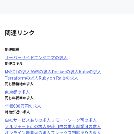
関連リンク
関連職種
サーバーサイドエンジニア
の求人
関連スキル
MySQL
の求人
AWS
の求人
Docker
の求人
Ruby
の求人
Terraform
の求人
Ruby on Rails
の求人
同じ勤務地の求人
東京都
の求人
同じ年収帯の求人
年収
600万円
の求人
特徴が近い求人
自社サービスあり
の求人
リモートワーク可
の求人
フルリモート可
の求人
服装自由
の求人
副業可
の求人
オンライン選考可
の求人
フレックス制度あり
の求人