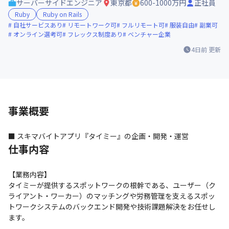
サーバーサイドエンジニア
東京都
600-1000万円
正社員
Ruby
Ruby on Rails
自社サービスあり
リモートワーク可
フルリモート可
服装自由
副業可
オンライン選考可
フレックス制度あり
ベンチャー企業
4日前
更新
事業概要
■ スキマバイトアプリ『タイミー』の企画・開発・運営
仕事内容
【業務内容】

タイミーが提供するスポットワークの根幹である、ユーザー（ク
ライアント・ワーカー）のマッチングや労務管理を支えるスポッ
トワークシステムのバックエンド開発や技術課題解決をお任せし
ます。