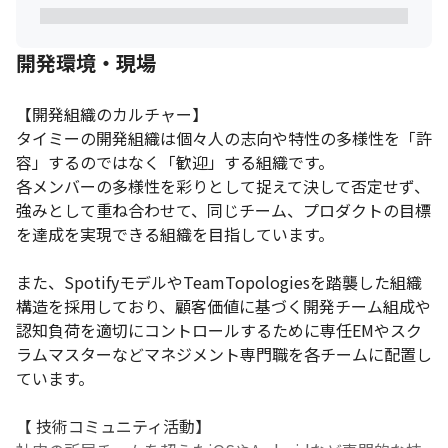
す。この成長を支えるため、プラットフォーム領域では「はたら
く」にまつわるドメインを分解・再定義し、プロダクト間で共通
利用できる価値ある資産にすることを目指しています。
開発環境・現場
単なるシステムの共通化（ID管理・決済・本人確認など）に留ま
らず、日々の就業実績や評価を「信頼データ」として蓄積・活用
【開発組織のカルチャー】

することで、「タイミーではたらくほどに信用が積み上がり、人
タイミーの開発組織は個々人の志向や特性の多様性を「許
生の選択肢が広がる」——そんなプラットフォームの実現を技術
容」するのではなく「歓迎」する組織です。

の面から支えます。
各メンバーの多様性を彩りとして捉えて決して否定せず、
強みとして重ね合わせて、同じチーム、プロダクトの目標
を達成を実現できる組織を目指しています。

また、SpotifyモデルやTeamTopologiesを踏襲した組織
構造を採用しており、顧客価値に基づく開発チーム組成や
認知負荷を適切にコントロールするために専任EMやスク
ラムマスターなどマネジメント専門職を各チームに配置し
ています。

【 技術コミュニティ活動】
