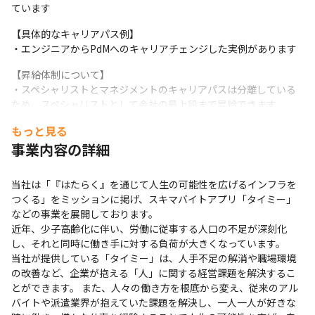
ています
・ツール: Docker、OpenAPI、GitHub Actions、AWS、
Terraform、Datadog、Sentry

【具体的なキャリアパス例】

・エンジニアからPdMへのキャリアチェンジした実例があります
Infrastructure

【昇給体制について】

・AWS：ECS Fargate, Aurora, RDS, S3, ElastiCache, 
・スペシャリストとマネジメントのキャリアパスは分離している
CloudFront, etc…

ため、スペシャリストとして会社の最上段まで昇給できます
　└ Elasticsearch(AWS Marketplace)

・Google Cloud（一部サービス）

もっと見る
【入社後の流れについて】

・全社オンボーディングを3日間実施後、開発組織全体オンボーデ
・IaC：Terraform

事業内容の詳細
ィングを1時間実施、その後は各チームでのオンボーディングに移
・ログ：Datadog LogsとS3に集約

ります

当社は「『はたらく』を通じて人生の可能性を広げるインフラを
・新入社員にはメンターがつき、職能ごとのスコープの狭い開発
Monitoring

つくる」をミッションに掲げ、スキマバイトアプリ「タイミー」
を数件実施した後、スクラムに合流し、開発を行っていきます

・Datadog, Sentry

などの事業を展開しております。

・業務の説明は同じチームの同じ職種のエンジニアで、都度質問
近年、少子高齢化に伴い、労働に従事する人口の不足が深刻化
ができる環境です

し、それと同時に働き手に対する負荷が大きくなっています。

CI/CD

※参考記事はこちら

当社が提供している「タイミー」は、人手不足の解消や職場環境
https://productpr.timee.co.jp/n/n46122cd3ec6b
・GitHub Actions, Dependabot, ecspresso

の改善など、企業が抱える「人」に関する経営課題を解決するこ
とができます。 また、人々の働き方を根底から変え、従来のアル
その他

バイトや派遣業界が抱えていた課題を解決し、一人一人が好きな