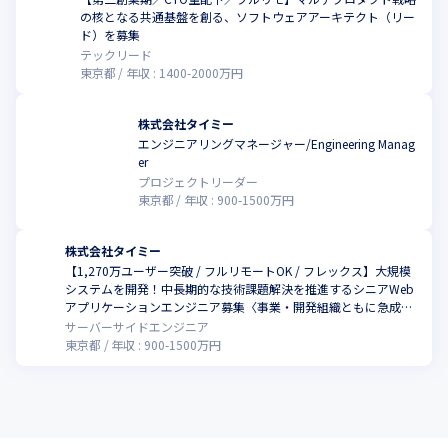
の核となる共通基盤を創る、ソフトウェアアーキテクト（リー
ド）を募集
テックリード
東京都
年収 :
1400
-
2000
万円
株式会社タイミー
エンジニアリングマネージャー/Engineering Manag
er
プロジェクトリーダー
東京都
年収 :
900
-
1500
万円
株式会社タイミー
【1,270万ユーザー突破 / フルリモートOK / フレックス】大規模
システムを開発！中長期的な技術課題解決を推進するシニアWeb
こ
アプリケーションエンジニア募集〈事業・開発組織ともに急成長
中〉
サーバーサイドエンジニア
東京都
年収 :
900
-
1500
万円