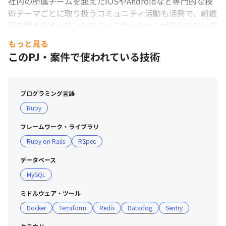
社内の所属チームを超えたiOSやAndroidなど専門的な技
術テーマごとに取り扱うコミュニティ活動も活発で、組織
図を超えたオープンなコミュニケーションが行われていま
す。

もっと見る
また、RubyKaigi や Kaigi on Railsを始めとしたカンファ
このPJ・案件で使われている技術
レンスのスポンサー活動やイベント登壇、記事の発信など
技術コミュニティへの貢献や広報にも力を入れています。

プログラミング言語
【働き方】

Ruby
フルリモート・フレックスの働き方が浸透しており、
NotionやSlackを活用したテキストコミュニケーション、
フレームワーク・ライブラリ
ハドルやMeetを使った同期的なコミュニケーションなど
Ruby on Rails
RSpec
によって職種問わずコミュニケーションが活発な環境にな
っています。

データベース
https://productpr.timee.co.jp/n/n2dcb5475e249

MySQL
【DevEnable室の取り組み】

ミドルウェア・ツール
エンジニアの市場価値向上につながる成長支援、学習支
Docker
Terraform
Redis
Datadog
Sentry
援、機会提供、生産性向上を行う専門チームDevEnable室