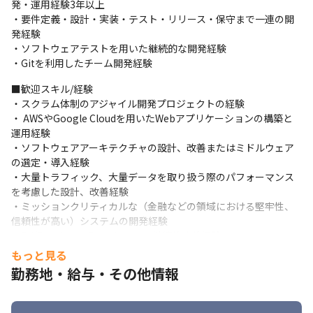
発・運用経験3年以上

・ チーム内で実施する各種スクラムイベントへの参加

・要件定義・設計・実装・テスト・リリース・保守まで一連の開
※ピープルマネジメント、スクラムマスターなどは専門のメンバ
発経験

ーがいるため業務には含まれません。
・ソフトウェアテストを用いた継続的な開発経験

・Gitを利用したチーム開発経験
【開発組織の特徴】

タイミーの開発組織はフロントエンドからSREのレイヤまでひと
■歓迎スキル/経験

つのチームで解決できることをコンセプトにしています。裁量は
・スクラム体制のアジャイル開発プロジェクトの経験

各チームに移譲されており、自身の専門分野を中心に、隣接する
・ AWSやGoogle Cloudを用いたWebアプリケーションの構築と
領域に染み出しながら開発に携わることができます。 エンジニア
運用経験

がユーザーインタビューに参加して課題の探索段階から関わるこ
・ソフトウェアアーキテクチャの設計、改善またはミドルウェア
とができ、プロダクト組織と連携しながら顧客価値に基づいて開
の選定・導入経験

発を行う文化が浸透しています。
・大量トラフィック、大量データを取り扱う際のパフォーマンス
を考慮した設計、改善経験

■既存事業領域

・ミッションクリティカルな（金融などの領域における堅牢性、
タイミーの圧倒的なシェアと収益基盤を支えるコア事業であり、
信頼性が高い）システムの開発経験

さらなる非連続なグロースを牽引する領域です。

・DX(Developer Experience)の継続的改善経験

現在は、累積1,200万人以上のワーカーと21万社以上のクライアン
・ 定量化された数値に基づくシステムの改善経験

もっと見る
トが生み出す膨大なデータを武器に、マッチングアルゴリズムの
・ 意思決定を支援するためのデータの可視化経験
高度化やUXの磨き込みを行っています。私たちは、クライアント
勤務地・給与・その他情報
の「即時の人材確保」とワーカーの「働きがいの最大化」を、高
■求める人物像

いレベルで実現するプロダクト開発組織を目指しています。

・タイミーのMission/Visionへの共感
