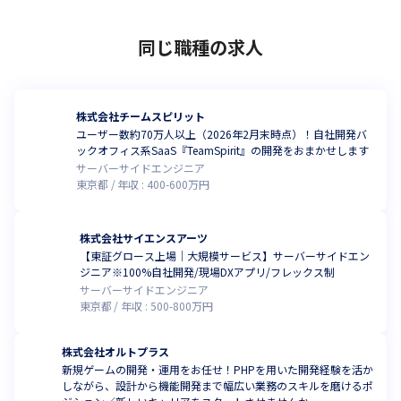
同じ職種の求人
株式会社チームスピリット
ユーザー数約70万人以上（2026年2月末時点）！自社開発バ
ックオフィス系SaaS『TeamSpirit』の開発をおまかせします
サーバーサイドエンジニア
東京都
年収 :
400
-
600
万円
株式会社サイエンスアーツ
【東証グロース上場｜大規模サービス】サーバーサイドエン
ジニア※100%自社開発/現場DXアプリ/フレックス制
サーバーサイドエンジニア
東京都
年収 :
500
-
800
万円
株式会社オルトプラス
新規ゲームの開発・運用をお任せ！PHPを用いた開発経験を活か
しながら、設計から機能開発まで幅広い業務のスキルを磨けるポ