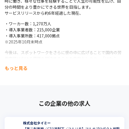
・AIエージェント・LLMツール：

時に働き、様々な仕事を経験することで人生の可能性を広げ、自
- 開発支援: GitHub Copilot Coding Agent, Devin, Cursor, 
分の時間をより豊かにできる世界を目指します。

サービスリリースから約6年経過した現在、
Claude Code

- 開発基盤・運用: Vertex AI, LiteLLM, MLflow, Datadog 
・ワーカー数：1,270万人

LLM Observability

・導入事業者数：215,000企業

- その他: Gemini, NotebookLM, NotionAI

・導入事業所数：417,000拠点

・コード管理：GitHub

※2025年10月末時点
・ コミュニケーションツール：Slack, Notion

今後は、スポットワークをさらに世の中に広げることで国内の労
・その他：Twilio, ImageFlux, OneSignal, Figma etc…
働市場における課題を解決することを主軸としつつ、「はたら
く」に留まらない多様なアプローチで、「一人ひとりの時間を豊
もっと見る
かに」する挑戦を続けていきます。
会社説明動画

https://youtu.be/0JzkjwqK4Vg
この企業の他の求人
ちいとぽ with Scrum - Techmee vol.1
株式会社タイミー
【第二創業期／CTO室配下／フルリモ】マルチプロダクト戦略