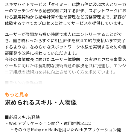
スキマバイトサービス「タイミー」は数万件に及ぶ求人とワーカ
ーのマッチングから勤務実績に対する評価、スポットワークにお
ける雇用契約から給与計算や勤怠管理など労務管理まで、顧客が
体験するすべてのプロセスに対してサービスを提供しています。
ユーザーが登録から短い時間で求人にエントリーすることがで
き、働き終わったらすぐに相互評価を終えて給与支払いまで完了
するような、なめらかなスポットワーク体験を実現するための機
能開発や改善に携わっていただきます。

今後の事業成長に向けたユーザー体験向上の実現と更なる事業ス
ケールに向けた中長期的な技術課題の解決を共に推進し、エンジ
ニア組織の技術力を共に向上させていく方を求めています。
■具体的な業務内容

・ Ruby on Railsを使用したWebアプリケーションの設計、開
もっと見る
発、レビュー、リリース

求められるスキル・人物像
・ チーム内外に対して技術的なナレッジの共有

・ チーム内外の中長期的な技術課題発見、解決策の提案・実行

・ 担当領域に関する仕様確認、技術的調査を含めた問い合わせ対
■必須スキル/経験

応

・Webアプリケーション開発・運用経験5年以上

・ エンジニアリングマネージャーやスクラムマスターと連携した
　└ そのうちRuby on Railsを用いたWebアプリケーション開
プロジェクト進行
