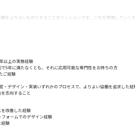
体験をよりよいものとすることがミッションです。これを実現していく
で、デザインの職能を通じて他職種とコラボレーションし、課題探索か
ザイナーに影響をあたえること。

じて組織的アセット（デザインシステムをはじめとするデザインアセッ
プロトタイピングやデザインリサーチ、ファシリテーション、フロント
年以上の実務経験

インチームのスキルアップとグロースを支援すること。

で5年に満たなくとも、それに応用可能な専門性をお持ちの方

イン組織の拡大と強化を推進すること。優秀なデザイナーの採用や育成
たご経験

ム運営・デザイン・実装いずれかのプロセスで、よりよい協働を追求した経
るいはデザインプログラムマネージャーなどの候補とする場合がありま
長を志向すること
チームを組織化するために実行したこと

を改善した経験

10fe?sub_rt=share_pw
ラットフォームでのデザイン経験

経験

向き合って生み出すプロダクトデザイン

ed980dc7