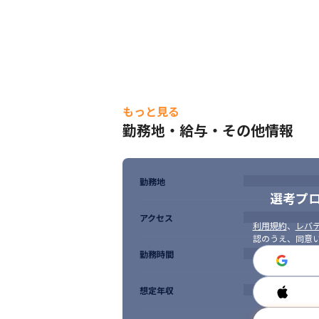
・働く人と企業をつなぐ。さまざまな視点を
　https://productpr.timee.co.jp/n/n662d
・【入社エントリ】これまでのキャリアを糧
　https://productpr.timee.co.jp/n/n8ad8
【使用している技術】

もっと見る
・Figma（画面管理、プロトタイピング）

勤務地・給与・その他情報
・GitHub（開発周辺のコミュニケーション）
・Adobe CC（クリエイティブ/アニメーシ
・Notion（ドキュメント管理）

・Miro

勤務地
・Slack　など
選考プ
アクセス
利用規約
、
レバテ
認のうえ、同意
勤務時間
想定年収