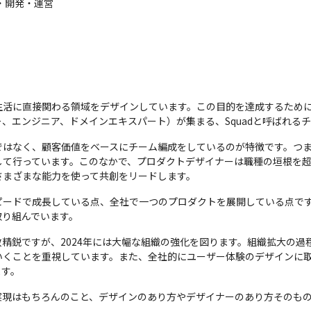
・開発・運営
生活に直接関わる領域をデザインしています。この目的を達成するため
、エンジニア、ドメインエキスパート）が集まる、Squadと呼ばれる
はなく、顧客価値をベースにチーム編成をしているのが特徴です。つまり、
て行っています。このなかで、プロダクトデザイナーは職種の垣根を超
さまざまな能力を使って共創をリードします。
ピードで成長している点、全社で一つのプロダクトを展開している点で
取り組んでいます。
精鋭ですが、2024年には大幅な組織の強化を図ります。組織拡大の過
いくことを重視しています。また、全社的にユーザー体験のデザインに
ます。
実現はもちろんのこと、デザインのあり方やデザイナーのあり方そのも