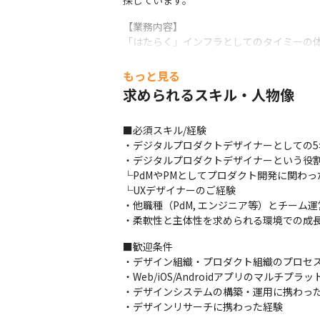
探しています。
【業務内容】

「はたらく」インフラとしてのタイミーの
ような役割を担います。
もっと見る
・顧客価値起点で組成されたチームのなか
求められるスキル・人物像
すること。シニアデザイナーとして、他のデ
・プロダクトデザインチーム間の協働を通
のよりよい関係性など）を強化すること。

■必須スキル/経験

・デザイナーの業務範囲には制限がなく、
・デジタルプロダクトデザイナーとしての5
会があります。これらの経験を活かし、デザ
・デジタルプロダクトデザイナーという役割
・デザインマネージャーと協力して、デザ
└PdMやPMとしてプロダクト開発に関わっ
の構造的な実現に貢献すること。
└UXデザイナーのご経験

・他職種（PdM, エンジニア等）とチー
組織の発展・能力に応じ、マネージャーあ
・柔軟性と主体性を求められる環境での成
■プロダクトデザイナーの記事

■歓迎条件

・ タイミーに入社し、プロダクトデザイン
・デザイン組織・プロダクト組織のプロセス
　https://note.com/_yyyyy/n/n5963cb9f
・Web/iOS/Androidアプリのマルチプ
・デザインシステムの構築・運用に携わった
・“今までにない”から面白い。ユーザーと
・デザインリサーチに携わった経験
　https://productpr.timee.co.jp/n/n92c8