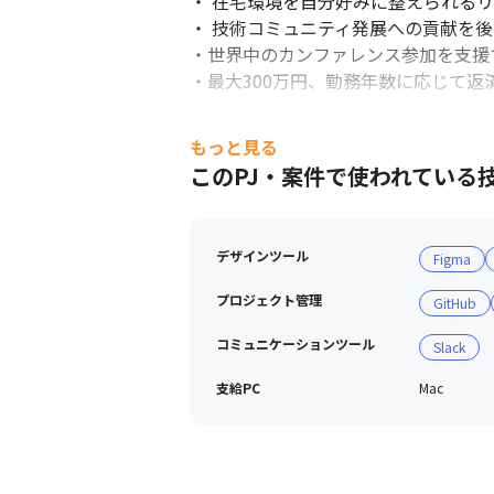
・ 在宅環境を自分好みに整えられるリ
・ 技術コミュニティ発展への貢献を後
・世界中のカンファレンス参加を支援するKa
・最大300万円、勤務年数に応じて返
DevEnable室に込めた思いにつ
もっと見る
になります）

このPJ・案件で使われている
https://devenable.timee.co.jp/
デザインツール
Figma
プロジェクト管理
GitHub
コミュニケーションツール
Slack
支給PC
Mac