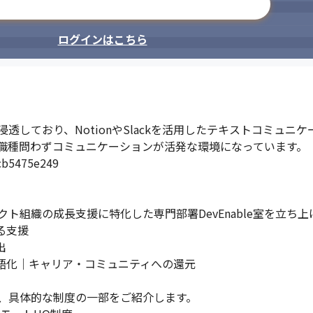
メールアドレスで登録
ログインはこちら
しており、NotionやSlackを活用したテキストコミュニケ
職種問わずコミュニケーションが活発な環境になっています。

cb5475e249

組織の成長支援に特化した専門部署DevEnable室を立ち上
支援



語化｜キャリア・コミュニティへの還元

、具体的な制度の一部をご紹介します。
