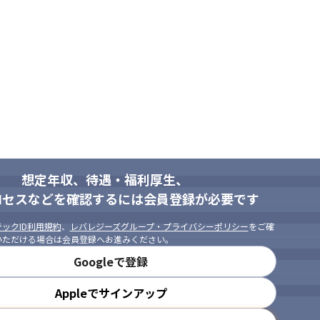
活かしたプロダクトデザイン

204bbbff
に。デザインの力で挑む「時間を価値に変える」サービス作り

32e51ec5


ョンなどの作成）

想定年収、待遇・福利厚生、
ロセスなどを確認するには会員登録が必要です
ックID利用規約
、
レバレジーズグループ・プライバシーポリシー
をご確
いただける場合は会員登録へお進みください。
Googleで登録
Appleでサインアップ