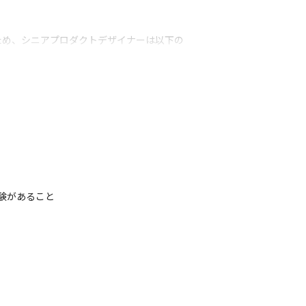
ため、シニアプロダクトデザイナーは以下の
らデリバリー、さらなる実効性の実現に関与
ト、プロセスに関するカルチャー、他部門と
エンド実装など染み出してチャレンジする機
に関わり、タイミーのデザインエクセレンス
験があること

す。