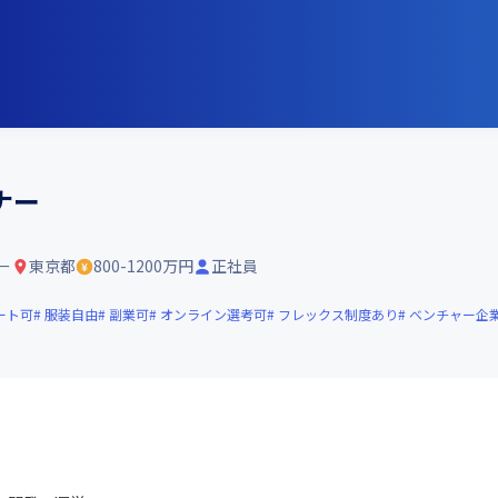
ナー
ー
東京都
800-1200万円
正社員
ート可
服装自由
副業可
オンライン選考可
フレックス制度あり
ベンチャー企