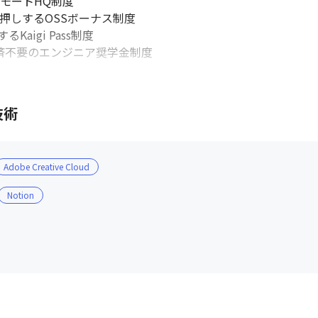
モートHQ制度

押しするOSSボーナス制度

igi Pass制度

済不要のエンジニア奨学金制度

いても記載していますので、よろしければぜひ下記URLも御覧くだ
技術
Adobe Creative Cloud
Notion