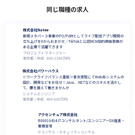
同じ職種の求人
株式会社Natee
新規メタバース事業のPO/PdMとしてライブ配信アプリ開発の
立ち上げを0からおまかせ／TikTokと公認MCN契約締結実績の
ある企業で活躍できます
プロジェクトマネージャー
東京都
年収 :
800
-
1500
万円
株式会社パワーハウス
＜ワークライフバランス重視＞客先常駐にてWeb系システムの
設計、開発などをお任せ！Java、.NETなどのスキルを活かし
て、腰を据えて働きませんか
システムエンジニア
東京都
年収 :
400
-
600
万円
アクセンチュア株式会社
R00010454 ITコンサルタント/エンジニアーDX推進・
業務変革
ITコンサル・セキュリティコンサル