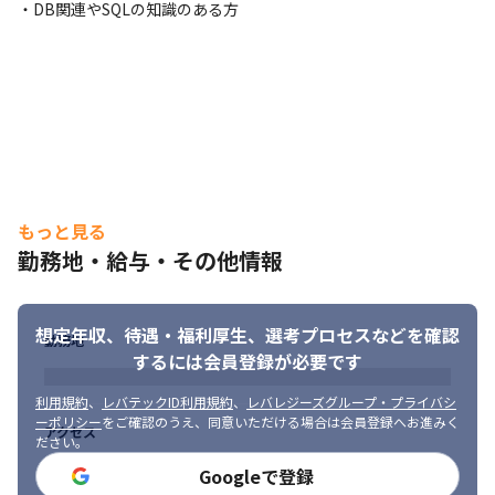
・DB関連やSQLの知識のある方
もっと見る
勤務地・給与・その他情報
想定年収、待遇・福利厚生、
選考プロセスなどを確認
勤務地
するには会員登録が必要です
利用規約
、
レバテックID利用規約
、
レバレジーズグループ・プライバシ
ーポリシー
をご確認のうえ、同意いただける場合は会員登録へお進みく
アクセス
ださい。
Googleで登録