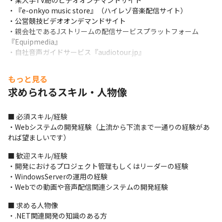
・某大手TV局のビデオオンデマンドサイト

・『e-onkyo music store』（ハイレゾ音楽配信サイト）

・公営競技ビデオオンデマンドサイト

・親会社であるJストリームの配信サービスプラットフォーム
『Equipmedia』

・自社音声ガイドサービス『audiotour.jp』
＜CO3について＞

もっと見る
・大手TV局や公営競技のビデオオンデマンドサイトの開発、有料
求められるスキル・人物像
映像教育サイトの開発など、80社を超えるサービスの開発や運用
をしています

・会員管理や課金に関するノウハウ、動画や音楽を取り扱うため
■ 必須スキル/経験

の技術スキル、視聴履歴管理を利用したマーケティングや企業内
・Webシステムの開発経験（上流から下流まで一通りの経験があ
管理に関するノウハウを併せ持つことが強みです
れば望ましいです）
■ この仕事の面白み、魅力

■ 歓迎スキル/経験

・納品して終わるのではなくリリース後も運用に関わるため、自
・開発におけるプロジェクト管理もしくはリーダーの経験

身がゼロから構築したサービスに最後まで向き合えます

・WindowsServerの運用の経験

・案件の多くはメディアやエンターテイメントに関わるため、自
・Webでの動画や音声配信関連システムの開発経験
身が興味のある分野の裏側を知ることができる面白さがあります

・さまざまな案件に触れることができ、エンジニアとしての成長
■ 求める人物像

ができます
・.NET関連開発の知識のある方
