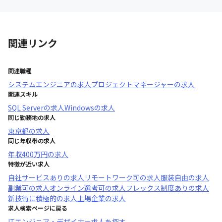
関連リンク
関連職種
システムエンジニア
の求人
プロジェクトマネージャー
の求人
関連スキル
SQL Server
の求人
Windows
の求人
同じ勤務地の求人
東京都
の求人
同じ年収帯の求人
年収
400万円
の求人
特徴が近い求人
自社サービスあり
の求人
リモートワーク可
の求人
服装自由
の求人
副業可
の求人
オンライン選考可
の求人
フレックス制度あり
の求人
新技術に積極的
の求人
上場企業
の求人
求人検索ページに戻る
ITエンジニア・デザイナー求人を探す