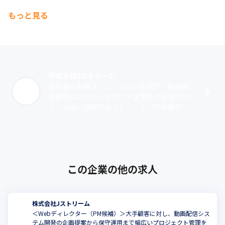
もっと見る
株式会社Jストリーム
最先端の動画ソリューションを提供！動画配
信業界におけるパイオニア企業株式会社Jスト
リームは、世界初のストリーミング専業サー
ビスプロバイダーとして誕生したインターネ
ット動画配信専門インフラ企業です。展開･･･
この企業の他の求人
株式会社Jストリーム
＜Webディレクター（PM候補）＞大手顧客に対し、動画配信シス
テム開発の企画提案から保守運用まで幅広いプロジェクト管理を