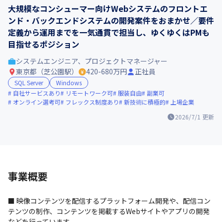
大規模なコンシューマー向けWebシステムのフロントエ
ンド・バックエンドシステムの開発案件をおまかせ／要件
定義から運用までを一気通貫で担当し、ゆくゆくはPMも
目指せるポジション
システムエンジニア、プロジェクトマネージャー
東京都（芝公園駅）
420-680万円
正社員
SQL Server
Windows
自社サービスあり
リモートワーク可
服装自由
副業可
オンライン選考可
フレックス制度あり
新技術に積極的
上場企業
2026/7/1
更新
事業概要
■ 映像コンテンツを配信するプラットフォーム開発や、配信コン
テンツの制作、コンテンツを掲載するWebサイトやアプリの開発
などを行っています