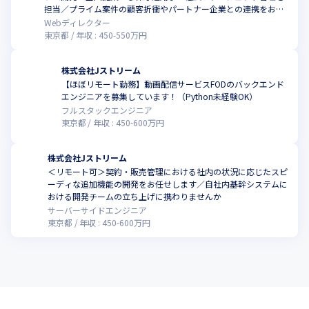
こ
担当／プライム案件の顧客折衝やパートナー企業との連携をお任
せします
Webディレクター
東京都
年収 :
450
-
550
万円
株式会社Jストリーム
【ほぼリモート勤務】動画配信サービスFODのバックエンド
こ
エンジニアを募集しています！（Python未経験OK）
フルスタックエンジニア
東京都
年収 :
450
-
600
万円
株式会社Jストリーム
＜リモート可＞契約・販売管理における社内の状況に応じたスピ
ーディな追加機能の開発をお任せします／自社内基幹システムに
こ
おける開発チームの立ち上げに携わりませんか
サーバーサイドエンジニア
東京都
年収 :
450
-
600
万円