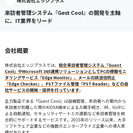
株式会社エッジプラス
来訪者管理システム『Gest Cool』の開発を主軸
に、IT業界をリード
会社概要
株式会社エッジプラスでは、
総合来訪者管理システム『Guest 
Cool』やMicrosoft 365連携ソリューションとしてPCの稼働モニ
タリングサービス『Edge Monitor』、メールの誤送信防止
『Edge Checker』、PSTファイル管理『PST Reader』などの自
社サービスの開発・提供を行っています
。
主力製品である『Guest Cool』は設備管理、来訪者への案内から
来訪者が到着した際のKIOSK端末による入館手続き、IM、VoIPに
よる自動通知、セキュリティゲートとの連動など来訪者管理を統
合的にサポートするサービスです。2015年のリリース以来、大手
ソフトウェア企業などの複数のエンタープライズ企業への導入実
績があります。