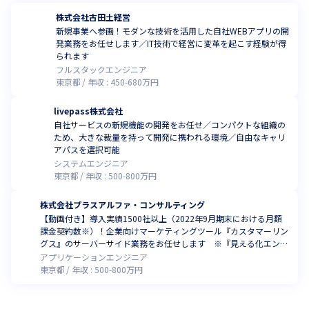
株式会社古田土経営
新規事業へ参画！モダンな技術を活用した自社WEBアプリの開
発業務をお任せします／IT技術で経営に変革を起こす経験が得
られます
フルスタックエンジニア
東京都
年収 :
450
-
680
万円
livepass株式会社
自社サービスの新規機能の開発をお任せ／コンパクトな組織の
ため、大きな裁量を持って開発に携われる環境／自由なキャリ
アパスを選択可能
システムエンジニア
東京都
年収 :
500
-
800
万円
株式会社プラスアルファ・コンサルティング
【動画付き】導入実績1500社以上（2022年9月期末における月額
課金契約数※）！企業向けマーケティングツール『カスタマーリン
グス』のサーバーサイド業務をお任せします ※『見える化エンジ
ン』『カスタマーリングス』『タレントパレット』
アプリケーションエンジニア
東京都
年収 :
500
-
800
万円