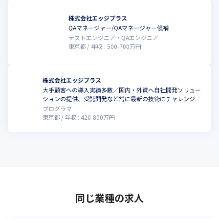
株式会社エッジプラス
QAマネージャー/QAマネージャー候補
こ
テストエンジニア・QAエンジニア
東京都
年収 :
500
-
700
万円
株式会社エッジプラス
大手顧客への導入実績多数／国内・外資へ自社開発ソリュー
こ
ションの提供、受託開発など常に最新の技術にチャレンジ
プログラマ
東京都
年収 :
420
-
800
万円
同じ業種の求人