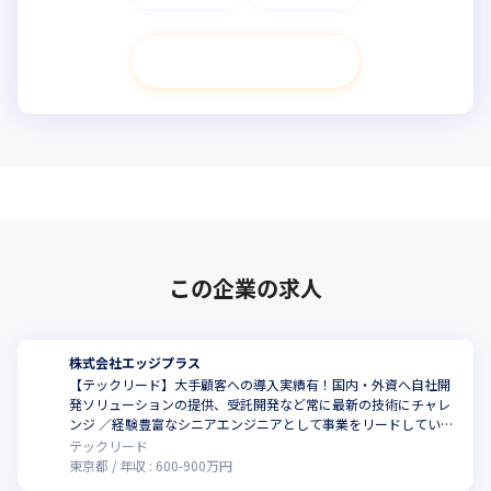
次へ進む
この企業の求人
株式会社エッジプラス
【テックリード】大手顧客への導入実績有！国内・外資へ自社開
発ソリューションの提供、受託開発など常に最新の技術にチャレ
こ
ンジ ／経験豊富なシニアエンジニアとして事業をリードしていた
だけませんか？
テックリード
東京都
年収 :
600
-
900
万円