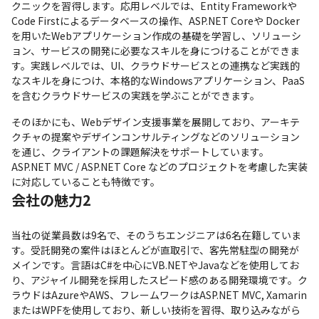
クニックを習得します。応用レベルでは、Entity Frameworkや
Code Firstによるデータベースの操作、ASP.NET Coreや Docker
を用いたWebアプリケーション作成の基礎を学習し、ソリューシ
ョン、サービスの開発に必要なスキルを身につけることができま
す。実践レベルでは、UI、クラウドサービスとの連携など実践的
なスキルを身につけ、本格的なWindowsアプリケーション、PaaS
を含むクラウドサービスの実践を学ぶことができます。
そのほかにも、Webデザイン支援事業を展開しており、アーキテ
クチャの提案やデザインコンサルティングなどのソリューション
を通じ、クライアントの課題解決をサポートしています。
ASP.NET MVC / ASP.NET Core などのプロジェクトを考慮した実装
に対応していることも特徴です。
会社の魅力2
当社の従業員数は9名で、そのうちエンジニアは6名在籍していま
す。受託開発の案件はほとんどが直取引で、客先常駐型の開発が
メインです。言語はC#を中心にVB.NETやJavaなどを使用してお
り、アジャイル開発を採用したスピード感のある開発環境です。ク
ラウドはAzureやAWS、フレームワークはASP.NET MVC, Xamarin
またはWPFを使用しており、新しい技術を習得、取り込みながら