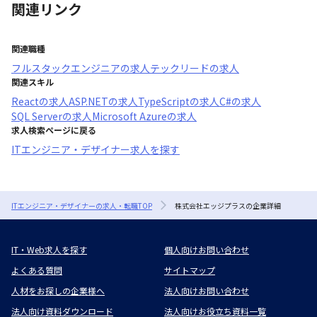
関連リンク
関連職種
フルスタックエンジニア
の求人
テックリード
の求人
関連スキル
React
の求人
ASP.NET
の求人
TypeScript
の求人
C#
の求人
SQL Server
の求人
Microsoft Azure
の求人
求人検索ページに戻る
ITエンジニア・デザイナー求人を探す
ITエンジニア・デザイナーの求人・転職TOP
株式会社エッジプラスの企業詳細
IT・Web求人を探す
個人向けお問い合わせ
よくある質問
サイトマップ
人材をお探しの企業様へ
法人向けお問い合わせ
法人向け資料ダウンロード
法人向けお役立ち資料一覧