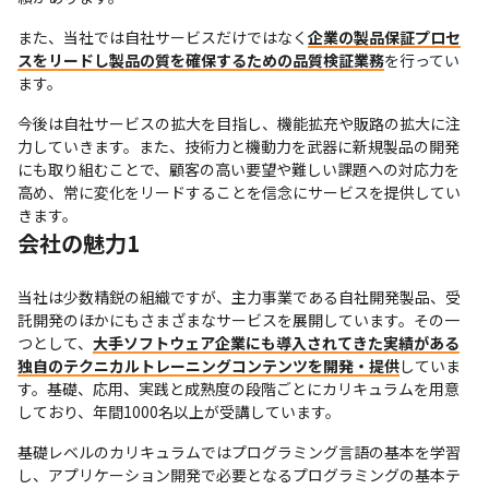
また、当社では自社サービスだけではなく
企業の製品保証プロセ
スをリードし製品の質を確保するための品質検証業務
を行ってい
ます。
今後は自社サービスの拡大を目指し、機能拡充や販路の拡大に注
力していきます。また、技術力と機動力を武器に新規製品の開発
にも取り組むことで、顧客の高い要望や難しい課題への対応力を
高め、常に変化をリードすることを信念にサービスを提供してい
きます。
会社の魅力1
当社は少数精鋭の組織ですが、主力事業である自社開発製品、受
託開発のほかにもさまざまなサービスを展開しています。その一
つとして、
大手ソフトウェア企業にも導入されてきた実績がある
独自のテクニカルトレーニングコンテンツを開発・提供
していま
す。基礎、応用、実践と成熟度の段階ごとにカリキュラムを用意
しており、年間1000名以上が受講しています。
基礎レベルのカリキュラムではプログラミング言語の基本を学習
し、アプリケーション開発で必要となるプログラミングの基本テ