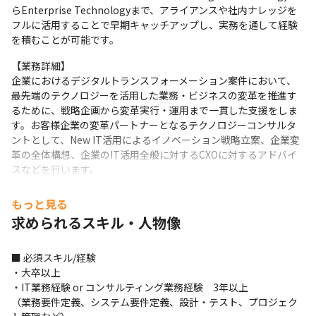
らEnterprise Technologyまで、アライアンスや社内ナレッジを
フルに活用することで早期キャッチアップし、実務を通して経験
を積むことが可能です。
【業務詳細】

企業におけるデジタルトランスフォーメーション案件において、
最先端のテクノロジーを活用した業務・ビジネスの変革を推進す
るために、戦略企画から変革実行・運用まで一貫した支援をしま
す。お客様企業の変革パートナーとなるテクノロジーコンサルタ
ントとして、New IT活用によるイノベーション戦略立案、企業変
革の全体構想、企業のIT活用全般に対するCXOに対するアドバイ
スなどを行います。
【プロジェクトの事例】

もっと見る
■大手航空会社：AIなどNewTechを活用した新しい顧客体験の実
求められるスキル・人物像
現

■自動車メーカー：”つながるクルマ”を実現するためのプラット
フォーム構想・デザイン

■ 必須スキル/経験

■大手輸送業：ブロックチェーンを活用したエコシステムプラッ
・大卒以上

トフォーム構想・デザイン
・IT業務経験 or コンサルティング業務経験　3年以上

（業務要件定義、システム要件定義、設計・テスト、プロジェク
※業務内容の変更の範囲：会社の定める業務