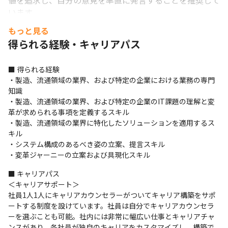
値を追求し、自分の意見を率直に発言することを推奨して
います

・コミュニケーションツール（社内外問わず）は
もっと見る
Microsoft Teamsを利用しています

得られる経験・キャリアパス
・世界中の案件担当者に、チャットやメールで気軽に技術
的な相談をすることが可能です

■ 得られる経験

・製造、流通領域の業界、および特定の企業における業務の専門
■ 教育体制

知識

・24,000コース以上の豊富なオンライントレーニングで
・製造、流通領域の業界、および特定の企業のIT課題の理解と変
実践的なスキルを磨くことが可能です

革が求められる事項を定義するスキル

・海外オフィスに所属するネイティブスピーカー（英語）
・製造、流通領域の業界に特化したソリューションを適用するス
社員が英語を教えるプログラム「Language Buddy 
キル

・システム構成のあるべき姿の立案、提言スキル

Program」を開催しています

・変革ジャーニーの立案および具現化スキル
・技術やソリューションに関するトレーニングや有志社員
で勉強会を実施しています

■ キャリアパス

・資格取得支援制度を導入しています

＜キャリアサポート＞

・全世界のプロジェクト事例を参照できるデータベース
社員1人1人にキャリアカウンセラーがついてキャリア構築をサポ
ートする制度を設けています。社員は自分でキャリアカウンセラ
「ナレッジエクスチェンジ」で、日本では導入例のない最
ーを選ぶことも可能。社内には非常に幅広い仕事とキャリアチャ
新技術を用いた事例を参照し、ノウハウを活用することが
ンスがあり、各社員が独自のキャリアをカスタマイズし、構築で