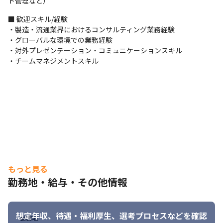
ト管理など）
【弊社の強み】

■ 歓迎スキル/経験

★経営戦略、ビジネス改革からオフショアの活用も含めたデリバ
・製造・流通業界におけるコンサルティング業務経験

リー、アウトソーシングまで、お客様のビジネスを計画から遂行
・グローバルな環境での業務経験

まで、クライアントの課題解決に向けた一連の流れに携わること
・対外プレゼンテーション・コミュニケーションスキル

ができる点が、一般的なSI企業とは異なる特徴です。

・チームマネジメントスキル
★弊社では自社ソリューションや技術に縛られずに、お客様の課
題にあわせて最適な解を組み合わせて提供しています。

★世界120カ国に展開する弊社には、企業の世界展開を支援するプ
ロジェクトが増えており、最先端のトレンドとナレッジを吸収し
ながら成長できる環境があります。
もっと見る
勤務地・給与・その他情報
想定年収、待遇・福利厚生、
選考プロセスなどを確認
勤務地