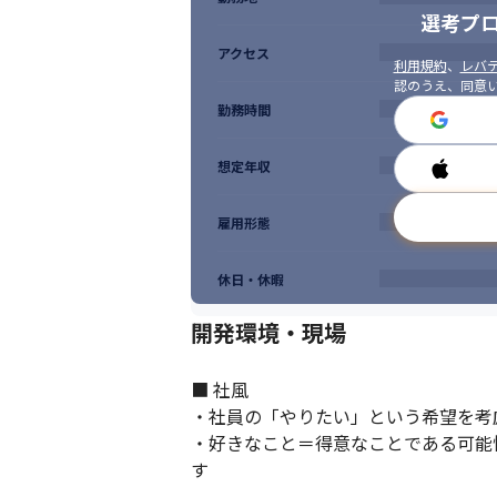
選考プ
アクセス
利用規約
、
レバテ
認のうえ、同意
勤務時間
想定年収
雇用形態
休日・休暇
開発環境・現場
■ 社風

・社員の「やりたい」という希望を考
・好きなこと＝得意なことである可能
す