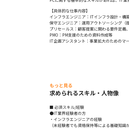
PCに関する基本的なスキルがあれば、IT
【具体的な仕事内容】

インフラエンジニア：ITインフラ設計・構築
保守エンジニア：運用アウトソーシング（提案
プリセールス：顧客提案に関わる要件定義、
PMO：PM支援のための資料作成等

IT企画アシスタント：事業拡大のためのマ
もっと見る
求められるスキル・人物像
■ 必須スキル/経験

●IT業界経験者の方

・インフラエンジニアの経験

（未経験者でも資格保持等による基礎知識が