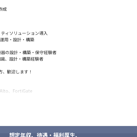
成

ティソリューション導入

トの運用・設計・構築

器の設計・構築・保守経験者

知識、設計・構築経験者

方、歓迎します！

to、FortiGate
きる方
想定年収、待遇・福利厚生、