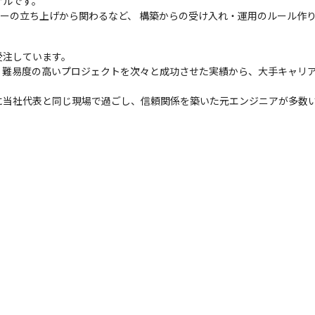
ルです。

ターの立ち上げから関わるなど、 構築からの受け入れ・運用のルール作
注しています。

、難易度の高いプロジェクトを次々と成功させた実績から、大手キャリ
に当社代表と同じ現場で過ごし、信頼関係を築いた元エンジニアが多数