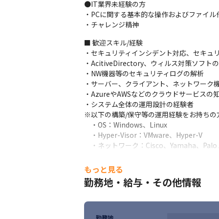
●IT業界未経験の方

・PCに関する基本的な操作およびファイル作
・チャレンジ精神
■ 歓迎スキル/経験

・セキュリティインシデント対応、セキュリ
・AcitiveDirectory、ウィルス対策ソフ
・NW機器等のセキュリティログの解析

・サーバー、クライアント、ネットワーク機
・AzureやAWSなどのクラウドサービスの
・システム全体の運用設計の経験者

※以下の構築/保守等の運用経験をお持ちの
　・OS：Windows、Linux

　・Hyper-Visor：VMware、Hyper-V

　・ネットワーク：Cisco、Yamaha、Palo Al
■ 求められる人物像

もっと見る
・IT業界で活躍したい方

勤務地・給与・その他情報
・意欲があり前向きな方

・協調性を重んじチームワークを大切にで
勤務地