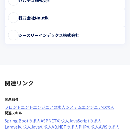
バルテス株式会社
株式会社Nautik
シースリーインデックス株式会社
関連リンク
関連職種
フロントエンドエンジニア
の求人
システムエンジニア
の求人
関連スキル
Spring Boot
の求人
ASP.NET
の求人
JavaScript
の求人
Laravel
の求人
Java
の求人
VB.NET
の求人
PHP
の求人
AWS
の求人