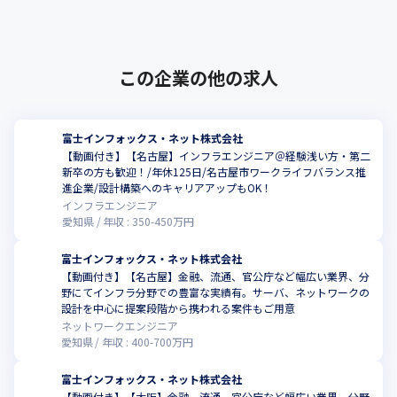
計・構築・運用保守事業で実績を残し･･･
ステムズ、KDDI、大原薬品工業、日本テラデータ、千葉大学、日
本ホテルスクール
この企業の他の求人
富士インフォックス・ネット株式会社
【動画付き】【名古屋】インフラエンジニア＠経験浅い方・第二
新卒の方も歓迎！/年休125日/名古屋市ワークライフバランス推
進企業/設計構築へのキャリアアップもOK！
インフラエンジニア
愛知県
年収 :
350
-
450
万円
富士インフォックス・ネット株式会社
【動画付き】【名古屋】金融、流通、官公庁など幅広い業界、分
野にてインフラ分野での豊富な実績有。サーバ、ネットワークの
設計を中心に提案段階から携われる案件もご用意
ネットワークエンジニア
愛知県
年収 :
400
-
700
万円
富士インフォックス・ネット株式会社
【動画付き】【大阪】金融、流通、官公庁など幅広い業界、分野