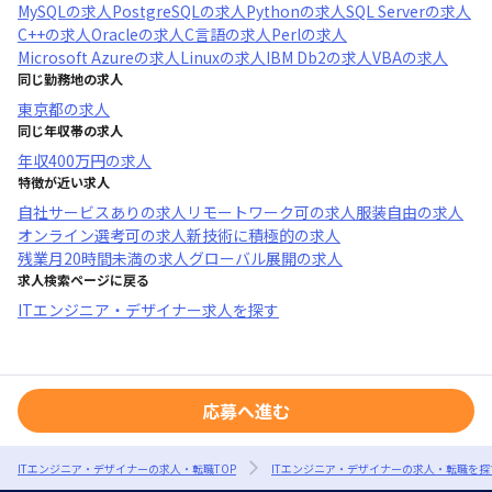
MySQL
の求人
PostgreSQL
の求人
Python
の求人
SQL Server
の求人
C++
の求人
Oracle
の求人
C言語
の求人
Perl
の求人
Microsoft Azure
の求人
Linux
の求人
IBM Db2
の求人
VBA
の求人
同じ勤務地の求人
東京都
の求人
同じ年収帯の求人
年収
400万円
の求人
特徴が近い求人
自社サービスあり
の求人
リモートワーク可
の求人
服装自由
の求人
オンライン選考可
の求人
新技術に積極的
の求人
残業月20時間未満
の求人
グローバル展開
の求人
求人検索ページに戻る
ITエンジニア・デザイナー求人を探す
応募へ進む
ITエンジニア・デザイナーの求人・転職TOP
ITエンジニア・デザイナーの求人・転職を探