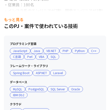
・従業員：180名

・インフラ系のエンジニアが7割、開発エンジニアが3割
在籍しています

もっと見る
・平均年齢は38歳です
このPJ・案件で使われている技術
プログラミング言語
JavaScript
Java
VB.NET
PHP
Python
C++
C言語
Perl
VBA
SQL
フレームワーク・ライブラリ
【1分でわかる】2016年入社の社員が語る、ワークライフバラン
ス
Spring Boot
ASP.NET
Laravel
データベース
MySQL
PostgreSQL
SQL Server
Oracle
IBM Db2
クラウド