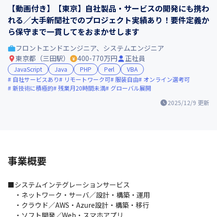
【動画付き】【東京】自社製品・サービスの開発にも携わ
れる／大手新聞社でのプロジェクト実績あり！要件定義か
ら保守まで一貫してをおまかせします
フロントエンドエンジニア、システムエンジニア
東京都（三田駅）
400-770万円
正社員
JavaScript
Java
PHP
Perl
VBA
自社サービスあり
リモートワーク可
服装自由
オンライン選考可
新技術に積極的
残業月20時間未満
グローバル展開
2025/12/9
更新
事業概要
■システムインテグレーションサービス

　・ネットワーク・サーバ／設計・構築・運用

　・クラウド／AWS・Azure設計・構築・移行

　・ソフト開発／Web・スマホアプリ
