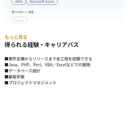
AWS
Microsoft Azure
【独占】CTOが語る、フラットな雰囲気
サーバー・OS
Linux
開発手法
もっと見る
アジャイル
得られる経験・キャリアパス
マーケ・データ分析ツール
BIツール
■要件定義からリリースまで全工程を経験できる

■Java、PHP、Perl、VBA／Excelなどでの開発

支給PC
■データベース設計

Windows
■顧客折衝

■プロジェクトマネジメント