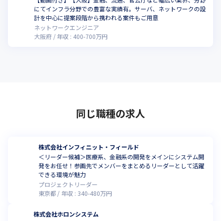
にてインフラ分野での豊富な実績有。サーバ、ネットワークの設
計を中心に提案段階から携われる案件もご用意
ネットワークエンジニア
大阪府
年収 :
400
-
700
万円
同じ職種の求人
株式会社インフィニット・フィールド
＜リーダー候補＞医療系、金融系の開発をメインにシステム開
発をお任せ！参画先でメンバーをまとめるリーダーとして活躍
できる環境が魅力
プロジェクトリーダー
東京都
年収 :
340
-
480
万円
株式会社ホロンシステム