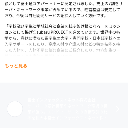
績として富士通コアパートナーに認定されました。売上の7割をサ
ーバ・ネットワーク事業が占めているので、経営基盤は安定して
おり、今後は自社開発サービスを拡大していく方針です。
「学校及び学生と地域社会と企業を結ぶ架け橋となる」をミッシ
ョンとして掲げ@subaru PROJECTを進めています。世界中の各
地から、意欲に満ちた留学生の大学・専門学校・日本語学校への
入学サポートをしたり、高度人材や介護人材などの特定技能を持
った人材を、人材不足に悩む企業にご紹介したり、地方創生の一
助となれるよう事業を展開しています。
もっと見る
社会貢献を目指したDX新規事業もスタートし、ITや企画の経験を
活かし課題解決に挑戦しています。課題抽出～戦略立案に至るま
で、高齢化社会を支える地域包括医療を実現するため、介護と医
療をつなぐDX戦略の企画など、県庁・自治体へ企画提案していま
す。
富士インフォックス・ネット株式会社
【主な顧客】（順不同、法人格略）

サーバーの設計構築やネットワーク環境の構
富士通、富士通ネットワークソリューションズ、エフサステクノ
築が強み。エンドユーザーとの直接取引の比
ロジーズ、日立製作所、日立ソリューションズ、日本経済新聞
率を拡大中富士インフォックス・ネット株式
社、中電シーティーアイ、学研プロダクツサポート、Sky、伊藤忠
会社は、1991年の創業から、ITインフラの設
テクノソリューションズ、日鉄ソリューションズ、ネットワンシ