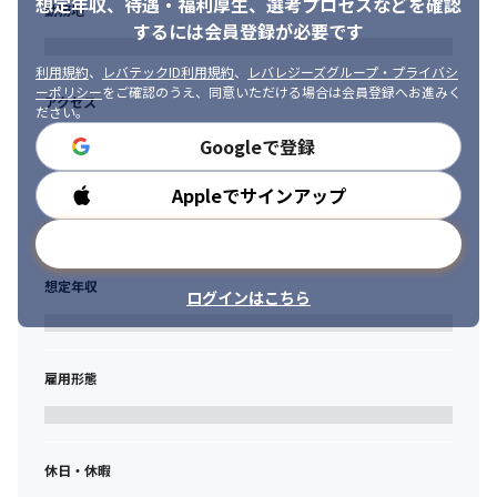
想定年収、待遇・福利厚生、
選考プロセスなどを確認
事・役員・顧客からの評価をもとに、面談を実施します。面談で
勤務地
は今後の課題、希望プロジェクト、キャリアなどを話し、面談
するには会員登録が必要です
後、必要に応じてジョブローテーションを実施します。
利用規約
、
レバテックID利用規約
、
レバレジーズグループ・プライバシ
＜社員インタビュー＞

ーポリシー
をご確認のうえ、同意いただける場合は会員登録へお進みく
アクセス
ださい。
○開発エンジニア 20代

当社では、技術向上のための各種研修や資格取得支援も充実して
Googleで登録
います。業務時間内外での勉強会や外部の研修など、自分が伸ば
したい技術を学ぶことができる環境です。当社の技術力の高さは
Appleでサインアップ
勤務時間
他社からも一目置かれるほどであり、同年代のエンジニアよりも
成長スピードが速いのではないかと思います。
メールアドレスで登録
○開発エンジニア 30代

想定年収
指示待ちではなく、自分でより良い方法を考え実行することを大
ログインはこちら
切にしています。積極的な動きやチャレンジを歓迎する社風なの
で、否定をする人はいません。必要があれば他部署も協力・アド
バイスしてくれるなど、会社全体として柔軟かつ風通しが良いで
雇用形態
す。＋αで吸収できることはとても多いと思います。
＜開発チームより＞

技術力の高さと、最新技術や新規ビジネスへの取り組みがあるこ
休日・休暇
とが会社の魅力です。新しいことに挑戦し、変革しようとしてプ