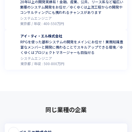
20年以上の開発実績有！金融、産業、公共、リース系など幅広い
業種のシステム開発をお任せ／ゆくゆくは上流工程からの開発や
コンサルティングにも携われるチャンスがあります
システムエンジニア
東京都
年収 :
400
-
550
万円
アイ・ティ・エル株式会社
RPGを使った基幹システムの開発をメインにお任せ！業務知識豊
富なメンバーと開発に携わることでスキルアップできる環境／ゆ
くゆくはプロジェクトマネージャーも目指せる
システムエンジニア
東京都
年収 :
500
-
800
万円
同じ業種の企業