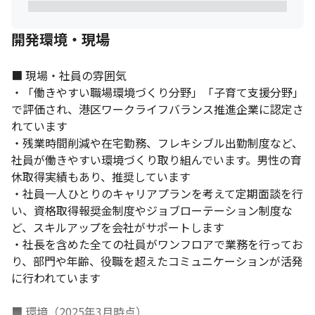
ロダクトを開発していくことは、難しいことも多いですが、挑戦
しがいがあると感じています。エンドユーザと直接話す機会が多
いので、自分が開発したシステムが活用されていると実感でき、
開発環境・現場
やりがいになっています。それがモチベーションになるので、製
品をより使いやすいものに改良し、シェア拡大やターゲット拡大
■ 現場・社員の雰囲気

をしたいと思っています。もちろん、楽しいことばかりではあり
・「働きやすい職場環境づくり分野」「子育て支援分野」
ませんが、仲間と一緒に前向きな姿勢でミッション達成を目指し
ております。
で評価され、港区ワークライフバランス推進企業に認定さ
れています

＜キャリアプラン例＞

・残業時間削減や在宅勤務、フレキシブル出勤制度など、
プログラマー　⇒　システムエンジニア　⇒　スペシャリスト

社員が働きやすい環境づくり取り組んでいます。男性の育
プログラマー　⇒　システムエンジニア　⇒　プロジェクトマネ
休取得実績もあり、推奨しています

ージャー　⇒　ITコンサルタント、経営／企画／管理
・社員一人ひとりのキャリアプランを考えて定期面談を行
＜募集背景＞

い、資格取得報奨金制度やジョブローテーション制度な
人・モノ・企業をデジタル化技術でつなぎ、新たなサービスやビ
ど、スキルアップを会社がサポートします

ジネスモデルを創出するDXが注目を集め、あらゆる業界がICT基
・社長を含めた全ての社員がワンフロアで業務を行ってお
盤の整備を進めています。創立30周年を迎えましたが、変化のス
り、部門や年齢、役職を超えたコミュニケーションが活発
ピードが速いIT業界で、ソリューション事業を立ち上げてクラウ
ドサービスの販売へ転換していくなど、時代のニーズに合ったビ
に行われています

ジネスに取り組んでおります。今回は自社サービスの開発体制を
強化するため人員を募集します。
■ 環境（2025年3月時点）
