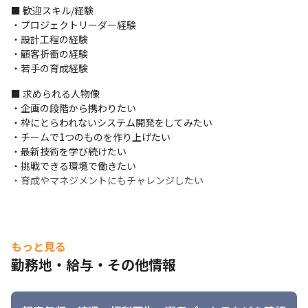
国、学校への入学から企業への就職まで、Excel®ライクな操作性
■ 歓迎スキル/経験

で一元管理できるシステム。また、留学生を人材に困っている企
・プロジェクトリーダー経験 

業へ紹介する仕組みもあり、社会課題解消の一助となれるよう自
・設計工程の経験 

治体等にもご提案中。

・顧客折衝の経験

⾔語：Java11 フレームワーク︓Spring Boot
・若手の育成経験
データ分析・業務効率化⽀援ツール『BI21』

■ 求められる人物像

データをクラウド上で管理し業務改善・レポート⾃動化・データ
・企画の段階から携わりたい

分析まで⼀括対応。Excelがベースのシステムで低コスト、使い勝
・枠にとらわれないシステム開発をしてみたい

⼿の良さからニーズが急拡⼤。ホテル・銀行・製薬会社等様々な
・チームで1つのものを作り上げたい

お客様に導⼊いただいています。

・最新技術を学び続けたい

⾔語：Excel/VBA、SQL、JSP、JavaScript 

・挑戦できる環境で働きたい

データベース：Oracle
・育成やマネジメントにもチャレンジしたい
＜仕事の魅力＞

・自社製品の開発は要件定義から保守まで一貫して携われる。

・エンドユーザー、元請け企業を中心の取引が多数で、金融、流
通、通信業など広範囲な業種分野で多様なプロジェクトが稼働。

もっと見る
・長年にわたって先輩社員がお客様と固い信頼関係を築いてきて
勤務地・給与・その他情報
いるため、各々のスキルやキャリアプランに合ったプロジェクト
に参画しやすい。

・評価のタイミングは前期、後期、通期とあり、自己、PM・人