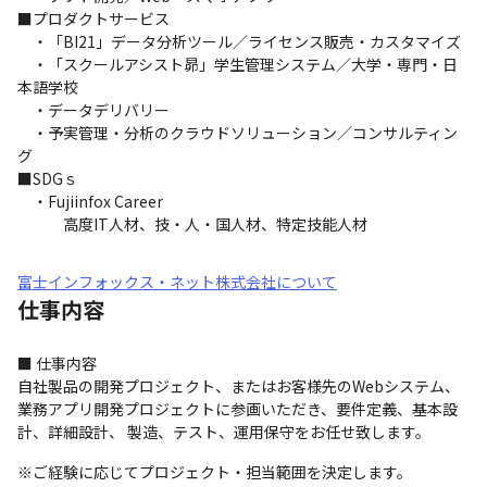
■プロダクトサービス

　・「BI21」データ分析ツール／ライセンス販売・カスタマイズ

　・「スクールアシスト昴」学生管理システム／大学・専門・日
本語学校

　・データデリバリー

　・予実管理・分析のクラウドソリューション／コンサルティン
グ

■SDGｓ

　・Fujiinfox Career

　　　高度IT人材、技・人・国人材、特定技能人材
富士インフォックス・ネット株式会社について
仕事内容
■ 仕事内容

自社製品の開発プロジェクト、またはお客様先のWebシステム、
業務アプリ開発プロジェクトに参画いただき、要件定義、基本設
計、詳細設計、 製造、テスト、運⽤保守をお任せ致します。
※ご経験に応じてプロジェクト・担当範囲を決定します。
