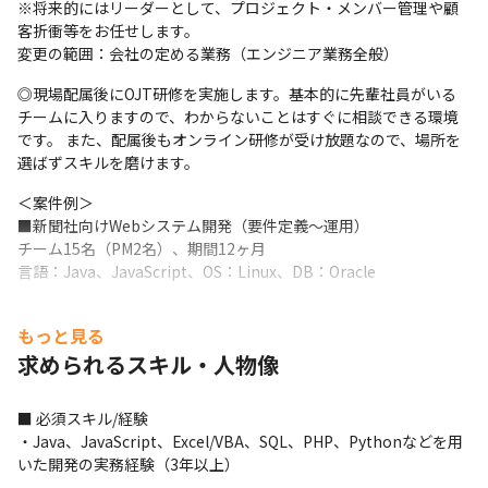
※将来的にはリーダーとして、プロジェクト・メンバー管理や顧
客折衝等をお任せします。

変更の範囲：会社の定める業務（エンジニア業務全般）
◎現場配属後にOJT研修を実施します。基本的に先輩社員がいる
チームに入りますので、わからないことはすぐに相談できる環境
です。 また、配属後もオンライン研修が受け放題なので、場所を
選ばずスキルを磨けます。
＜案件例＞

■新聞社向けWebシステム開発（要件定義～運用）

チーム15名（PM2名）、期間12ヶ月

言語：Java、JavaScript、OS：Linux、DB：Oracle
■中古車リアルタイムオークションWebシステムの基本設計～運
もっと見る
用

チーム26名（PM1名）、期間9ヶ月

求められるスキル・人物像
言語：VC++、VB、ASP、OS：Windows、DB:Oracle
■ 必須スキル/経験

＜自社製品＞

・Java、JavaScript、Excel/VBA、SQL、PHP、Pythonなどを用
『スクールアシスト 昴』

いた開発の実務経験（3年以上）
日本語学校、専門学校、大学へ導入いただいており、留学生の入