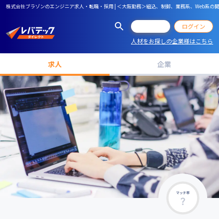
株式会社ブラゾンのエンジニア求人・転職・採用 | ＜大阪勤務＞組込、制御、業務系、Web系
会員登録
ログイン
人材をお探しの企業様はこちら
求人
企業
マッチ率