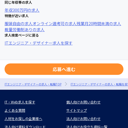
同じ年収帯の求人
年収
300万円
の求人
特徴が近い求人
服装自由
の求人
オンライン選考可
の求人
残業月20時間未満
の求人
裁量労働制あり
の求人
求人検索ページに戻る
ITエンジニア・デザイナー求人を探す
応募へ進む
ITエンジニア・デザイナーの求人・転職TOP
ITエンジニア・デザイナーの求人・転職を探
IT・Web求人を探す
個人向けお問い合わせ
よくある質問
サイトマップ
人材をお探しの企業様へ
法人向けお問い合わせ
法人向け資料ダウンロード
法人向けお役立ち資料一覧