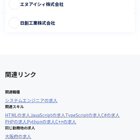
エヌアイシィ株式会社
日創工業株式会社
関連リンク
関連職種
システムエンジニア
の求人
関連スキル
HTML
の求人
JavaScript
の求人
TypeScript
の求人
C#
の求人
PHP
の求人
Python
の求人
C++
の求人
同じ勤務地の求人
大阪府
の求人