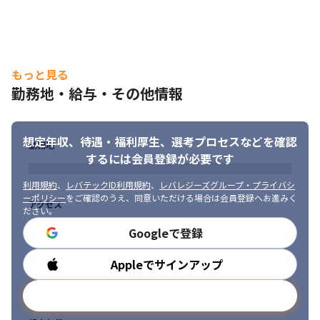
もっと見る
勤務地・給与・その他情報
想定年収、待遇・福利厚生、
選考プロセスなどを確認
勤務地
するには会員登録が必要です
利用規約
、
レバテックID利用規約
、
レバレジーズグループ・プライバシ
ーポリシー
をご確認のうえ、同意いただける場合は会員登録へお進みく
アクセス
ださい。
Googleで登録
Appleでサインアップ
勤務時間
メールアドレスで登録