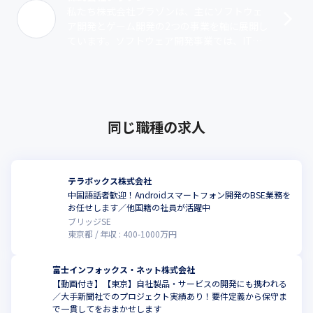
私たち株式会社ブラゾンは、主にソフトウェ
ア開発とゲーム開発の2つの事業を軸に展開し
ています。ソフトウェア開発事業では、ITシ
ステムの企画制作、運用及びコンサルティン
グからWebアプリやスマホアプリ、I･･･
同じ職種の求人
テラボックス株式会社
中国語話者歓迎！Androidスマートフォン開発のBSE業務を
お任せします／他国籍の社員が活躍中
ブリッジSE
東京都
年収 :
400
-
1000
万円
富士インフォックス・ネット株式会社
【動画付き】【東京】自社製品・サービスの開発にも携われる
／大手新聞社でのプロジェクト実績あり！要件定義から保守ま
で一貫してをおまかせします