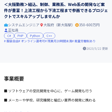
＜大阪勤務＞組込、制御、業務系、Web系の開発など案
件が豊富！上流工程から下流工程まで参画できるプロジェ
クトでスキルアップしませんか
システムエンジニア
大阪府（新大阪駅）
350-600万円
正社員
C#
PHP
Python
C++
服装自由
オンライン選考可
残業月20時間未満
裁量労働制あり
2023/5/22
更新
事業概要
■ ソフトウェアの受託開発を中心に、ゲーム開発も行う
■ メーカーや学校、研究機関と幅広い業界の開発に携わる