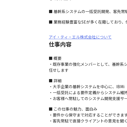
■ 基幹系システムの一括受託開発、客先常
■ 業務経験豊富なSEが多く在籍しており
アイ・ティ・エル株式会社について
仕事内容
■ 概要

・既存事業の強化メンバーとして、基幹系シ
任せします
■ 詳細

・大手企業の基幹システムを中心に、IBMi
・⼀括受託による要件定義からシステム維持
・お客様へ常駐してのシステム開発支援サ
■ この仕事の魅力、面白み

・要件から保守まで対応することができます
・客先常駐で直接クライアントの意見を聞