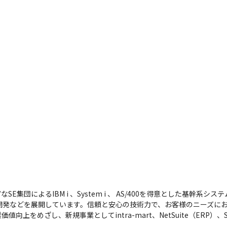
集団によるIBM i 、System i 、 AS/400を得意とした基幹
開発などを展開しています。信頼と安心の技術力で、お客様のニーズにお
上をめざし、新規事業としてintra-mart、NetSuite（ERP）